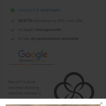
Levertijd
1-2 werkdagen
GRATIS
bezorging va. €95,- excl. btw
14 dagen
retourgarantie
30 jaar
dé paramedisch specialist
Revvll Pro touw
weerstandtraining
machine met een 4
meter lang touw op
katrol.