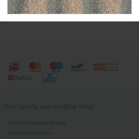
met de Revvll Pro rope climbing kit.
Your sports and medical shop
Fysiotherapieproducten
Verbruiksmaterialen