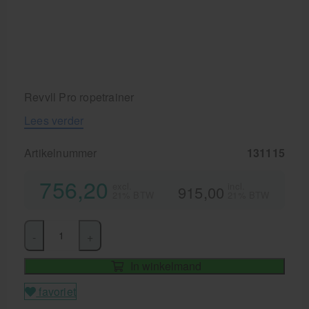
Krukken
Revvll Pro ropetrainer
Lees verder
Artikelnummer
131115
756,20
excl.
incl.
915,00
21% BTW
21% BTW
-
+
In winkelmand
favoriet