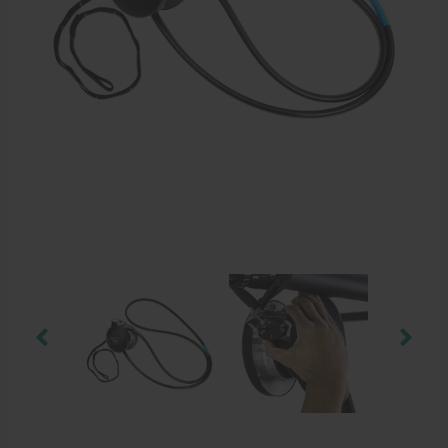
Dry Needling
Echogel & Ultrasoundgel
Verbruiksmaterialen
Massage
Massagetafels
Sportbraces
EHBO en BHV
Pedicure artikelen
Behandelstoel elektrisch
Aanbiedingen groothandel fysiotherapie en massage
Cursussen