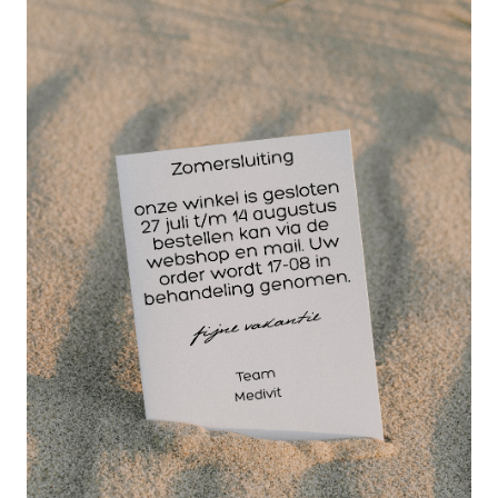
Verstelbaar in 6
zwaartes weegt dit
totale
trainingsapparaat slechts 5 kg.
De Revvll Pro is een high tech aluminium rope
climbing katrol met 6 verschillende
weerstandsopties, waarmee zowel push als pull
bewegingen kunnen worden gemaakt. Tijdens het
trekken aan de rope staan de spieren onder
constante spanning, waardoor er in korte tijd een
enorm rendement wordt gecreëerd. Met behulp van
een anker (hetzelfde anker als de aeroSling) kan de
Revvll Pro eenvoudig gefixeerd worden aan een
frame of ander bevestigingspunt.
De geheel vernieuwde Revvll Pro combineert alle
voordelen van traditionele rope climbing machines
met het voordeel van een mobiele katrol!
Klimmen in touwen naar het plafond is verleden tijd