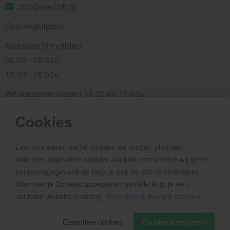
info@medivit.nl
Openingstijden:
Maandag t/m vrijdag
08.00 - 12.30u
13.00 - 16.00u
Wij pauzeren tussen 12.30 en 13.00u
Cookies
Aanmelden nieuwsbrief
Als eerste op de hoogte zijn van het laatste nieuws:
Laat ons weten welke cookies we mogen plaatsen.
Wanneer essentiële cookies aanklikt verzamelen wij geen
persoonsgegevens en help je ons de site te verbeteren.
Wanneer je Cookies accepteren aanklikt krijg je een
optimale website ervaring.
Meer over privacy & cookies
.
Essentiële cookies
Cookies accepteren