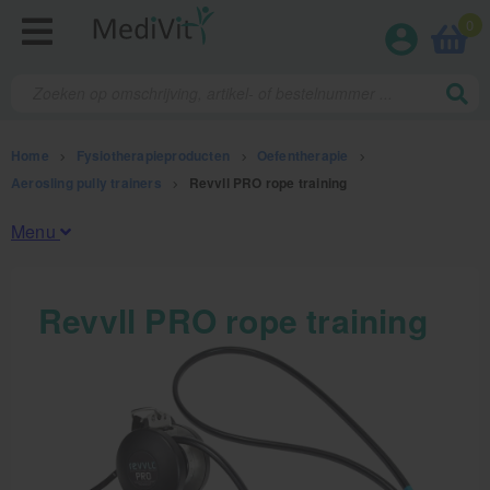
0
Home
>
Fysiotherapieproducten
>
Oefentherapie
>
Aerosling pully trainers
>
Revvll PRO rope training
Menu
Fysiotherapieproducten
Revvll PRO rope training
Oefentherapie
Koude en warmte therapie
Anatomie posters en skeletten
Meten en testen