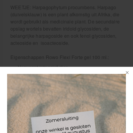
WEETJE: Harpagophytum procumbens. Harpago
(duivelsklauw) is een plant afkomstig uit Afrika, die
wordt gebruikt als medicinale plant. De secundaire
opslag wortels bevatten iridoid glycosiden, de
belangrijke harpagoside en ook fenol glycosiden,
acteoside en isoacteoside.
Eigenschappen Rowo Flexi Forte gel 100 ml.:
Verwarmt intensief diep
Verzorgt en beschermt de huid
Ontspannend en versoepelend
Met duivelsklauw
Wordt snel geabsorbeerd en is residu-vrij
Niet gebruiken bij gevoelige huid, slijmvlies,
open wonden of in de ogen.
Na gebruik goed de handen wassen.
Niet bij kinderen onder de 12 jaar gebruiken.