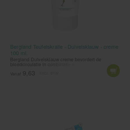
Bergland Teufelskralle - Duivelsklauw - creme
100 ml.
Bergland Duivelsklauw creme bevordert de
bloedcirculatie in combinatie met volledig
natuurlijke etherische oliën van rozemarijn,
9,63
EXCL. BTW
jeneverbes, sparren en lavendel. Bergland
Vanaf
Duivelsklauw is uitstekend voor een aangename
massage van lichaam en spieren.