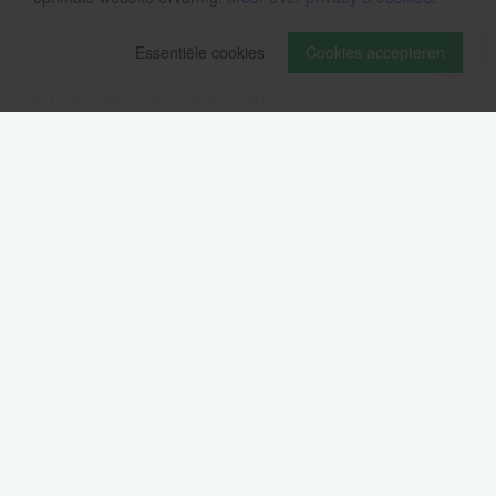
Wij pauzeren tussen 12.30 en 13.00u
Essentiële cookies
Cookies accepteren
Aanmelden nieuwsbrief
Als eerste op de hoogte zijn van het laatste nieuws:
Volg ons op
Verzendinformatie / retourbeleid