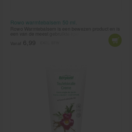
Rowo warmtebalsem 50 ml.
Rowo Warmtebalsem is een bewezen product en is
een van de meest gebruikte speciale preparaten.
De warmtebalsem begeleid zowel professionele als
6,99
EXCL. BTW
vrije tijd sporters en wordt ook gebruikt in de
Vanaf
behandeling door gespecialiseerde gebruikers. Een
massage met Rowo Warmtebalsem genereert een
langdurig, prettig gevoel van warmte.