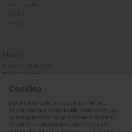
Klantenservice
Contact
Aanbiedingen
MediVit
Houtse Parallelweg 41
5706 AC Helmond
+31 (0)492 - 792 482
Cookies
info@medivit.nl
Openingstijden:
Laat ons weten welke cookies we mogen plaatsen.
Wanneer essentiële cookies aanklikt verzamelen wij geen
Maandag t/m vrijdag
persoonsgegevens en help je ons de site te verbeteren.
08.00 - 12.30u
Wanneer je Cookies accepteren aanklikt krijg je een
13.00 - 16.00u
optimale website ervaring.
Meer over privacy & cookies
.