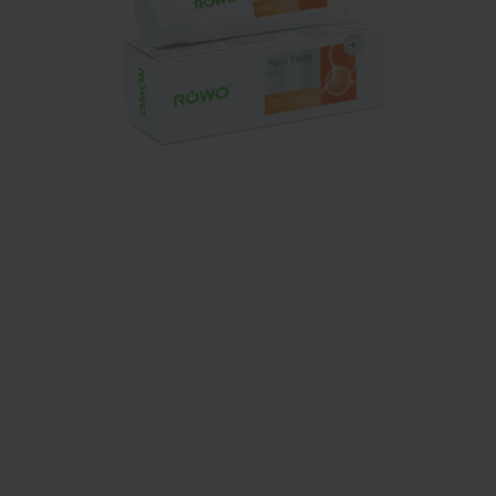
Zalven, crèmes, etherische olie
Massage accessoires
Massagetafels
Sportbraces
EHBO en BHV
Pedicure artikelen
Behandelstoel elektrisch
Aanbiedingen groothandel fysiotherapie en massage
Cursussen
Krukken