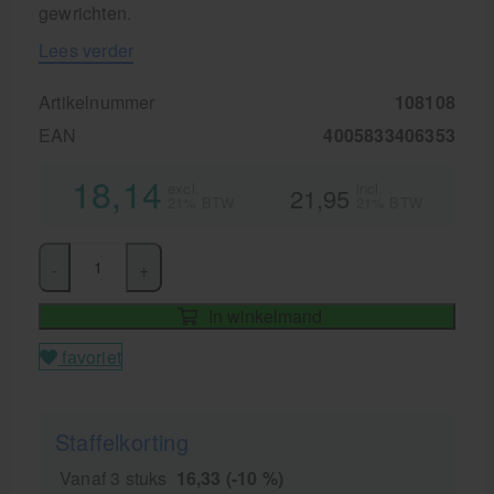
gewrichten.
Lees verder
Artikelnummer
108108
EAN
4005833406353
18,14
excl.
incl.
21,95
21% BTW
21% BTW
-
+
In winkelmand
favoriet
Staffelkorting
Vanaf 3 stuks
16,33 (-10 %)