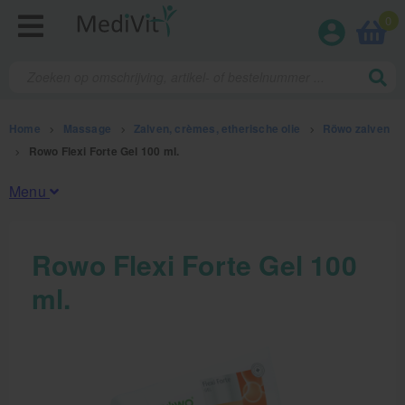
0
Home
>
Massage
>
Zalven, crèmes, etherische olie
>
Röwo zalven
>
Rowo Flexi Forte Gel 100 ml.
Menu
Fysiotherapieproducten
Rowo Flexi Forte Gel 100
ml.
Verbruiksmaterialen
Massage
Massage, oliën en lotion