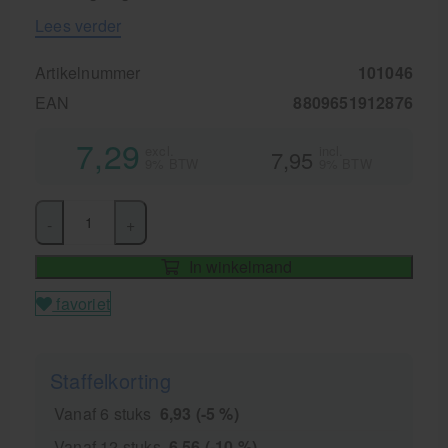
Lees verder
Artikelnummer
101046
EAN
8809651912876
7,29
excl.
incl.
7,95
9% BTW
9% BTW
-
+
In winkelmand
favoriet
Staffelkorting
Vanaf 6 stuks
6,93 (-5 %)
Vanaf 12 stuks
6,56 (-10 %)