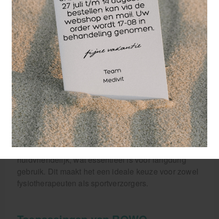
in Zuid-Korea, wat zorgt voor een vergelijkbare
kleefkracht en duurzaamheid. Dankzij de
hoogwaardige samenstelling kan de tape meerdere
dagen comfortabel gedragen worden, zelfs tijdens
inspannende activiteiten.
Waarom kiezen voor Rowo
kinesiotape?
Rowo kinesiotape is gemaakt van 92% katoen en
8% elastaan, waardoor de tape tot 140% rekbaar is.
De tape is waterbestendig, luchtdoorlatend en
huidvriendelijk, wat essentieel is voor langdurig
gebruik. Dit maakt het een ideale keuze voor zowel
fysiotherapeuten als sportverzorgers.
Toepassingen van ROWO