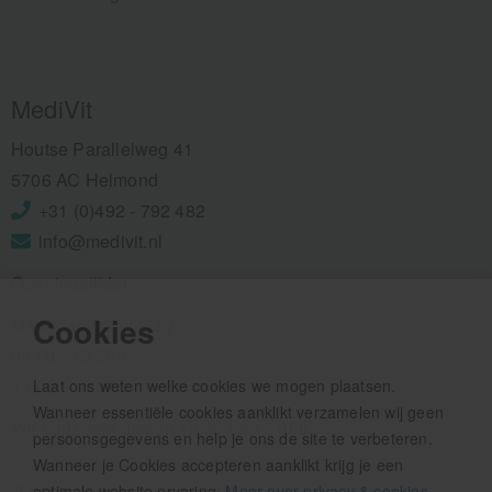
MediVit
Houtse Parallelweg 41
5706 AC Helmond
+31 (0)492 - 792 482
info@medivit.nl
Openingstijden:
Cookies
Maandag t/m vrijdag
08.00 - 12.30u
13.00 - 16.00u
Laat ons weten welke cookies we mogen plaatsen.
Wanneer essentiële cookies aanklikt verzamelen wij geen
Wij pauzeren tussen 12.30 en 13.00u
persoonsgegevens en help je ons de site te verbeteren.
Wanneer je Cookies accepteren aanklikt krijg je een
Aanmelden nieuwsbrief
optimale website ervaring.
Meer over privacy & cookies
.