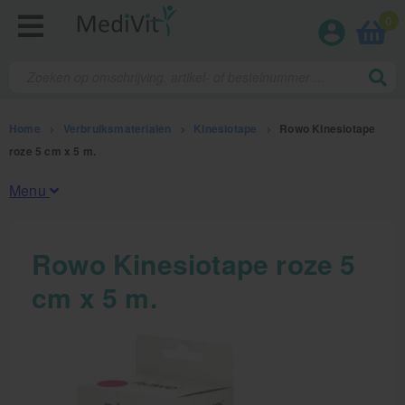
0
Home
>
Verbruiksmaterialen
>
Kinesiotape
>
Rowo Kinesiotape
roze 5 cm x 5 m.
Menu
Fysiotherapieproducten
Rowo Kinesiotape roze 5
cm x 5 m.
Verbruiksmaterialen
Kinesiotape
Sporttape
Bandages en zwachtels