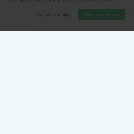
Als eerste op de hoogte zijn van het laatste nieuws:
Essentiële cookies
Cookies accepteren
Volg ons op
Verzendinformatie / retourbeleid
Sitemap
Disclaimer