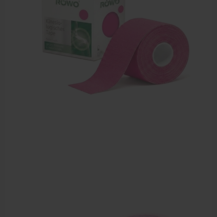
Farmaceutische artikelen
Verzorgingskoffers | Bidonkratten
Voedingssupplementen
Huidverzorging
Massage
Massagetafels
Sportbraces
EHBO en BHV
Pedicure artikelen
Behandelstoel elektrisch
Aanbiedingen groothandel fysiotherapie en massage