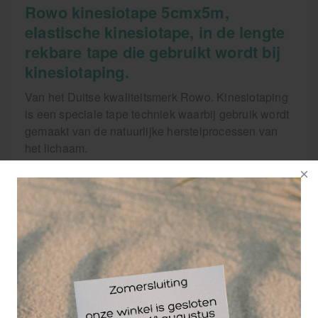
Rowo kinesiotape 5cmx5m,
elastische kinesiotape, in de lengte
rekbare tape die gebruikt wordt bij
kinesiotaping.
Van het Duitse kwaliteitsmerk Rowo. Kinesiotaping
is een speciale tape techniek waarbij gebruik wordt
gemaakt van de natuurlijke herstelprocessen van
het lichaam.
ROWO Kinesio Tape, een
topkwaliteit tape voor fysiotherapie
en sportverzorging
ROWO kinesio tape staat bekend om zijn
uitstekende kwaliteit en is een betaalbaar alternatief
voor merken zoals CureTape en Leukotape K. Net
als CureTape wordt deze kinesiotape geproduceerd