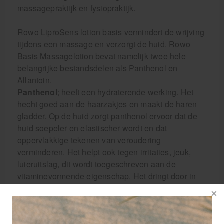
massagepraktijk en fysiopraktijk.
Rowo LiproSens lotion basis vermindert de wrijving
tijdens een massage en verzorgt de huid. Rowo
Basis Massagelotion bevat namelijk twee hele
belangrijke bestandsdelen als Panthenol en
Allantoin.
Panthenol
; heeft een hydraterende werking. Het
hecht goed aan de haarzakjes en maakt de haren
gladder. Op de huid zorgt panthenol ervoor dat de
huid soepeler en elastischer wordt en dat
oppervlakkige tekenen van veroudering
verminderen. Het helpt ook tegen irritaties, jeuk,
luieruitslag, dit wordt toegeschreven aan de
vitaminevormende eigenschap. Het dringt door in
de huid en wordt daar omgezet vitamine B5.
Allantoin
; kan beschadigd weefsel tot het vormen
van nieuw weefsel prikkelen en de celdeling