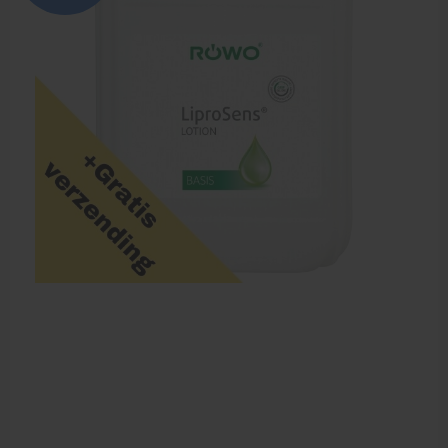
Zalven, crèmes, etherische olie
Massage accessoires
Massagetafels
Sportbraces
EHBO en BHV
Pedicure artikelen
Behandelstoel elektrisch
Aanbiedingen groothandel fysiotherapie en massage
Cursussen
Krukken