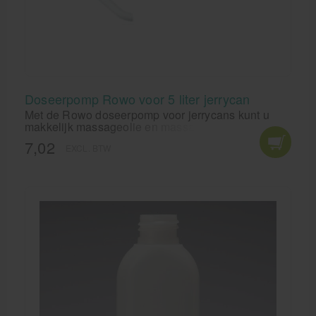
Doseerpomp Rowo voor 5 liter jerrycan
Met de Rowo doseerpomp voor jerrycans kunt u
makkelijk massageolie en massagelotion uit uw 5
liter jerrycan oppompen. De pomp is zo ingesteld
7,02
EXCL. BTW
dat een kleine dosering bedient kan worden en als
u verder doordrukt dat er meer emulsie uitkomt.
Deze Rowo doseerpomp past ook op andere
artikelen, zie de lange omschrijving.