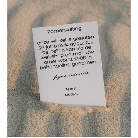
stimuleren. Allantoïne maakt keratine, een eiwit dat
je vindt in onze haren en in de bovenste cellaag
van onze huid (epidermis) zacht en week, waardoor
de huid beter in staat is om water vast te houden.
Dit maakt de huid vochtiger, zachter en soepeler.
Ook lost Allantoïne de ‘lijmlaag’ tussen dode
huidcellen op, waardoor de dode huidcellaag
verdwijnt en er een zacht, glad en glowy oppervlak
ontstaat. Door het verwijderen van de bovenste
laag dode huidcellen wordt de aanmaak van
nieuwe cellen gestimuleerd.
Kwaliteitseigenschappen Röwo LiproSens lotion
basis:
dermatologisch getest
huid voedende en herstellende eigenschappen
geschikt voor de gevoelige huid
neutraal
afwasbaar