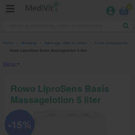
0
Home
>
Massage
>
Massage, oliën en lotion
>
Rowo massageolie
>
Rowo LiproSens Basis Massagelotion 5 liter
Menu
Fysiotherapieproducten
Rowo LiproSens Basis
Massagelotion 5 liter
Verbruiksmaterialen
Massage
-15%
Massage, oliën en lotion