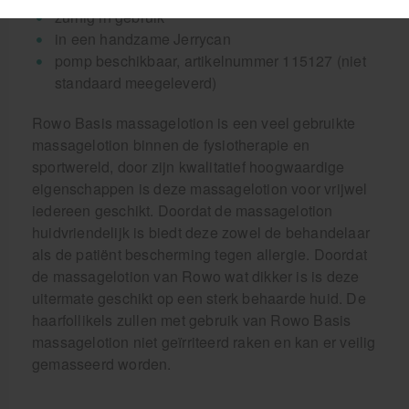
zuinig in gebruik
in een handzame Jerrycan
pomp beschikbaar, artikelnummer 115127 (niet
standaard meegeleverd)
Rowo Basis massagelotion is een veel gebruikte
massagelotion binnen de fysiotherapie en
sportwereld, door zijn kwalitatief hoogwaardige
eigenschappen is deze massagelotion voor vrijwel
iedereen geschikt. Doordat de massagelotion
huidvriendelijk is biedt deze zowel de behandelaar
als de patiënt bescherming tegen allergie. Doordat
de massagelotion van Rowo wat dikker is is deze
uitermate geschikt op een sterk behaarde huid. De
haarfollikels zullen met gebruik van Rowo Basis
massagelotion niet geïrriteerd raken en kan er veilig
gemasseerd worden.