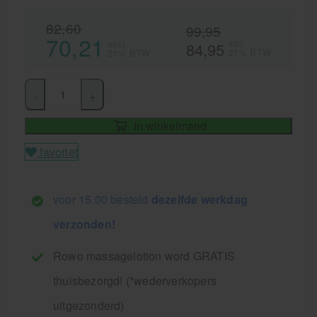
82,60
99,95
70,21
incl.
excl.
84,95
21% BTW
21% BTW
-
+
In winkelmand
favoriet
voor 15.00 besteld
dezelfde werkdag
verzonden!
Rowo massagelotion word GRATIS
thuisbezorgd! (*wederverkopers
uitgezonderd)