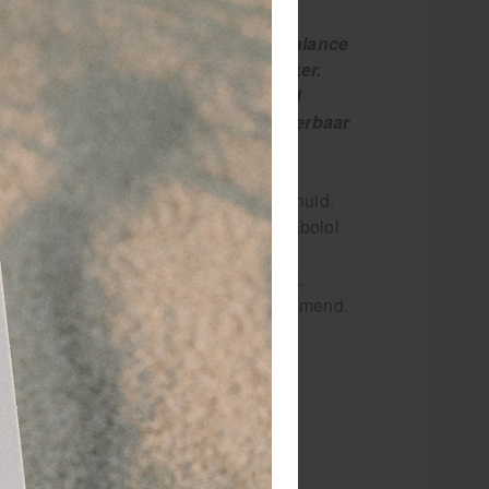
 ons bedrijf. Rowo LiproSens Med Balance
elt heel zacht aan en ruikt heel lekker.
werking is, je behoudt een heel goed
. De olie was heel makkelijk verwijderbaar
tijdens een massage en verzorgt de huid.
 wat we graag even toelichten: Bisabolol
lei verzorgingsproducten wordt gebruikt.
or wondheling en werkt ontstekkingsremmend.