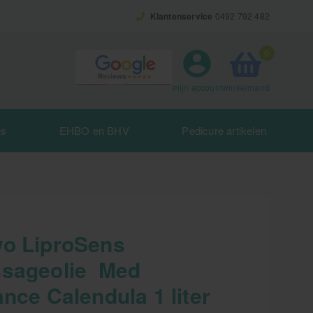
Klantenservice
0492 792 482
0
winkelmand
mijn account
es
EHBO en BHV
Pedicure artikelen
o LiproSens
sageolie Med
nce Calendula 1 liter