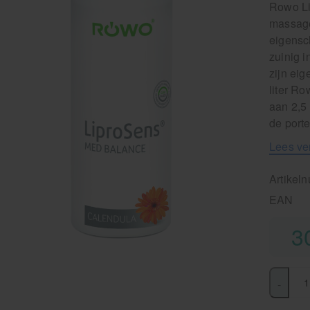
Rowo Li
massage
eigensc
zuinig i
zijn ei
liter R
aan 2,5 
de port
Lees ve
Artikel
EAN
3
-