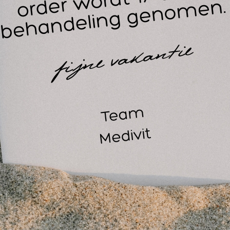
Vermindert acne-uitbarstingen
Helpt rimpels en ouderdomsvlekken te vervagen
lendula officinalis Extract;
Calendula of ook goudsbloem ge
len Carotenoïden, Flavonoïden en Saponinen.
 extracten van deze plant zorgen voor een kalmerende werk
idregeneratie.
t Rowo LiproSens heeft u een kwaliteitsproduct in handen vo
nt je klanten toch het beste?
eem dan geen genoegen met minder!
waliteitseigenschappen Rowo LiproSens Med Balance Calend
.
dermatologisch getest
 huid voedende en herstellende eigenschappen
geschikt voor de zéé'r gevoelige huid
beproefde kwaliteit
 afwasbaar