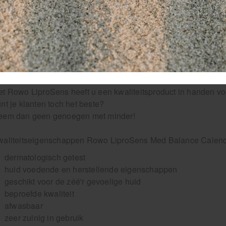
zeer zuinig in gebruik
in een stevige fles, lekken is vrijwel onmogelijk
et een heerlijke zacht-zoete geur van goudsbloem
wo LiproSens Med Balance is na openen 12 maanden houdbaar
emaakt waar de datum van openen genoteerd kan worden.
t Rowo LiproSens heeft u een kwaliteitsproduct in handen vo
nt je klanten toch het beste?
eem dan geen genoegen met minder!
waliteitseigenschappen Rowo LiproSens Med Balance Calend
dermatologisch getest
huid voedende en herstellende eigenschappen
geschikt voor de zéé'r gevoelige huid
beproefde kwaliteit
afwasbaar
zeer zuinig in gebruik