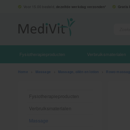
Voor 15.00 besteld,
dezelfde werkdag verzonden*
Gratis
Fysiotherapieproducten
Verbruiksmaterialen
Home
>
Massage
>
Massage, oliën en lotion
>
Rowo massag
Fysiotherapieproducten
Verbruiksmaterialen
Massage