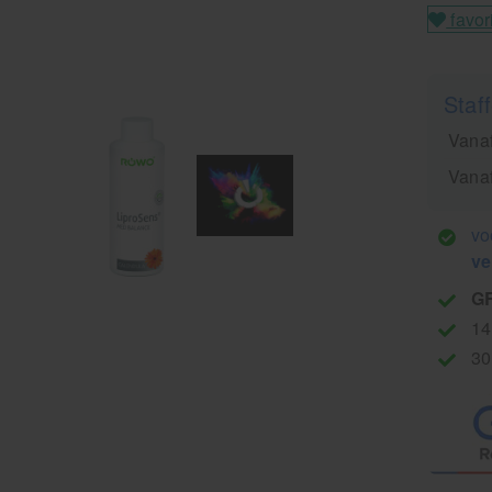
favor
Staff
Vanaf
Vanaf
vo
ve
G
14
30