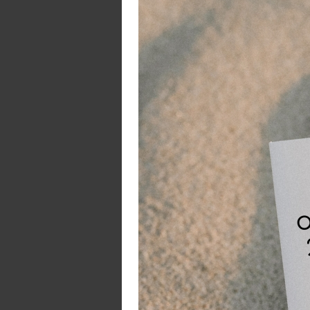
*
Ca
Ti
hu
va
Ro
Ro
en
B
Bi
Te
T