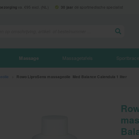
 bezorging
va. €95 excl. (NL)
30 jaar
dé sportmedische specialist
Massage
Massagetafels
Sportbrac
eolie
>
Rowo LiproSens massageolie Med Balance Calendula 1 liter
Row
mas
Bala