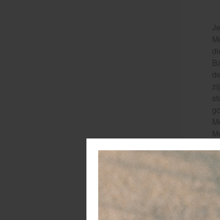
Je
Me
di
Ba
de
zi
st
go
Me
Me
Li
ga
u 
ma
hu
ma