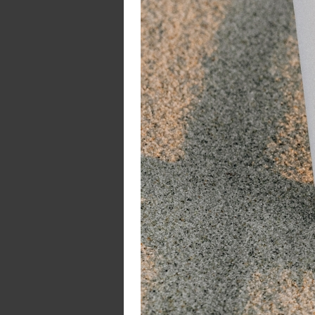
Ca
de
De
hu
Me
gu
N
K
.
. 
. 
.