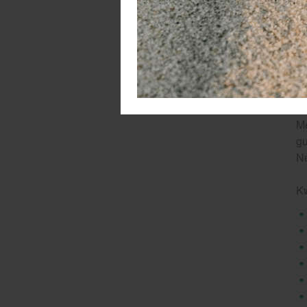
. 
. 
m
Ro
g
Me
gu
N
K