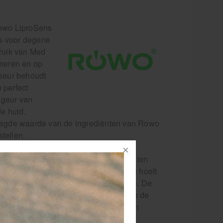
Rowo LiproSens
ls voor degene
ruik van Med
smeren en op
sseur behoudt
 perfect
 geur van
e huid.
oegde waarde van de ingrediënten van Rowo
tellen.
als (sport-)masseurs en fysiotherapeuten
ge kwaliteit. Met Rowo massagelotion hoeft
uidaandoeningen, met name bij de handen. De
arabenen en voeden de Lipoproteïnen in de
seurs en fysiotherapeuten 24/7 kunnen