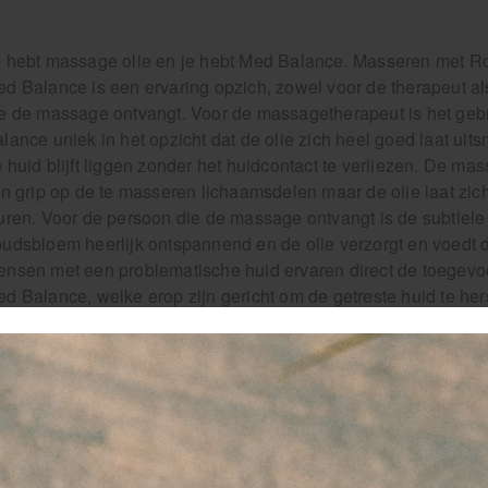
 hebt massage olie en je hebt Med Balance. Masseren met 
d Balance is een ervaring opzich, zowel voor de therapeut a
e de massage ontvangt. Voor de massagetherapeut is het geb
lance uniek in het opzicht dat de olie zich heel goed laat uit
 huid blijft liggen zonder het huidcontact te verliezen. De ma
jn grip op de te masseren lichaamsdelen maar de olie laat zich
uren. Voor de persoon die de massage ontvangt is de subtiele
udsbloem heerlijk ontspannend en de olie verzorgt en voedt d
nsen met een problematische huid ervaren direct de toegev
d Balance, welke erop zijn gericht om de getreste huid te hers
proSens is het Trademark van Rowo dat de zorgprofessionals 
randeerd dat zij een massagelotion in handen hebben van ho
niet bang te zijn voor allergieën die zich uiten in allerlei h
ssage producten van Rowo zijn veilig in gebruik, vrij van p
id. De receptuur van Röwo is dermate samengesteld dat mas
sseren zonder bang te hoeven zijn voor allergieën.