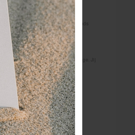
noemd is rijk aan de volgende bestands
ing van de huid en ondersteunen de
or een kwalitatief hoogstaande massage. Jij
ula: