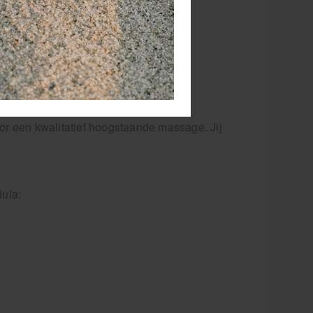
, op de fles is een speciaal vakje
or een kwalitatief hoogstaande massage. Jij
ula: