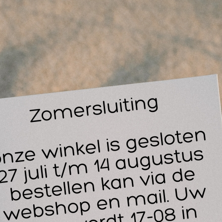
 Uiteraard worden alle producten van Rowo getest binnen
lendula is een massage olie zoals er weinig zijn, de olie vo
jdens het masseren kom je er eigenlijk pas achter wat de 
idcontact maar dat gaat niet ten kosten van je effleurages
n de huid en laat geen residu achter.
wo LiproSens Med Balance Calendula vermindert de wrijving 
wo LiproSens Med Balance Calendula bevat een bestandsdeel
 Calendula officinalis Extract.
isabolol
; een kalemerend ingrediënt dat al vele jaren in aller
sabolol kalmeert en wordt al jaren gebruikt als stimulans vo
vens heeft Bisabolol een antioxiderende werking.
oegekende eigenschappen van Bisabolol:
Genezende werking op de huid
Houdt de huid soepel, stevig en gehydrateerd
Verzacht huidirritaties (o.a. jeuk, roodheid, verbranding);
Het stimuleert wondgenezing, verlicht de pijn van de wond