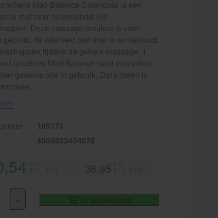
proSens Med Balance Calendula is een
olie met zeer huidvriendelijke
happen. Deze massage emulsie is zeer
n gebruik, de olie trekt niet snel in en behoudt
genschappen tijdens de gehele massage. 1
owo LiproSens Med Balance staat equivalent
liter gewone olie in gebruik. Dat scheelt in
emonnee.
rder
nummer
105171
4005833404878
0,54
excl.
incl.
36,95
21% BTW
21% BTW
+
In winkelmand