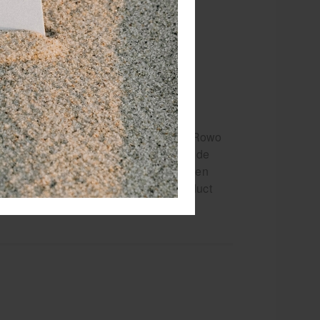
dueel verschillend warmtegevoel. Niet
onden, slijmvliezen of ogen. Gebruik Rowo
wo warmtezalf 2 is aangebracht was de
nbrengen warmer aan te voelen als men
raagzaamheid geeft het advies dit product
nwerking aan te gaan.