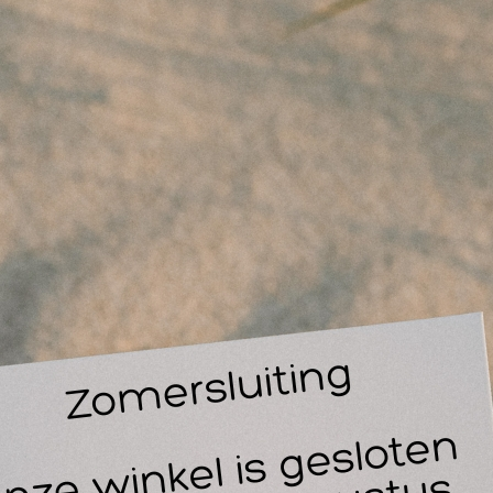
Staff
Vanaf
vo
ve
Ge
sp
Id
th
Li
in
sp