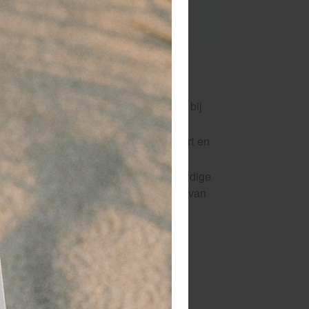
elkorting
 2 stuks
32,98 (-15 %)
or 15.00 besteld
dezelfde werkdag
rzonden!
eft langdurige, diepwerkende warmte bij
ier- en gewrichtsklachten.
eaal voor professioneel gebruik in sport en
erapie.
proSens zalf 2 thermo bevat hoogwaardige
grediënten voor intensieve verzorging van
ieren en pezen