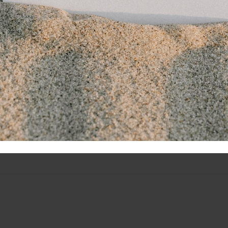
diep doordringend warmtegevoel
goede grip op de huid bij masseren
laat zich goed mengen met massage oliën en -gels
dermatologisch getest
na openen 12 maanden houdbaar
t bij gebruik van Rowo LiproSens zalf 2 THERMO op:
et geschikt voor gebruik bij kinderen onder de 12 jaar. Indivi
bruiken onder gesloten verbanden. Niet gebruiken bij open w
lf 2 THERMO alleen op een onbeschadigde huid. Wanneer Ro
anden goed. Rowo zalf 2 THERMO heeft de eigenschap na aa
at douchen, in bad gaat of in de sauna gaat, individueel verd
rst op een klein gebied te testen alvorens een extra warmte-i