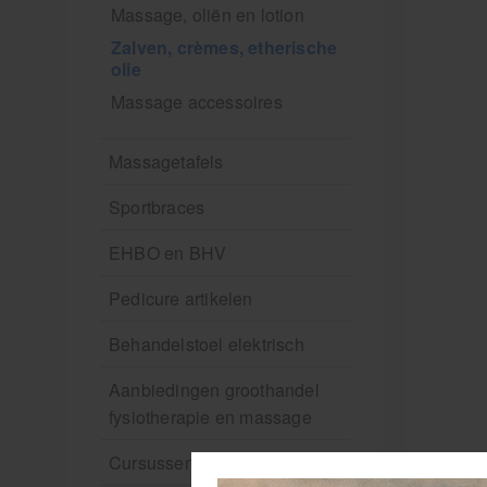
Massage, oliën en lotion
Zalven, crèmes, etherische
olie
Massage accessoires
Massagetafels
Sportbraces
EHBO en BHV
Pedicure artikelen
Behandelstoel elektrisch
Aanbiedingen groothandel
fysiotherapie en massage
Cursussen