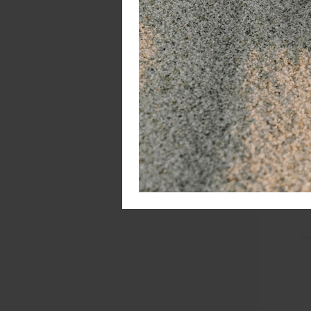
Le
Ni
ge
za
h
ga
ee