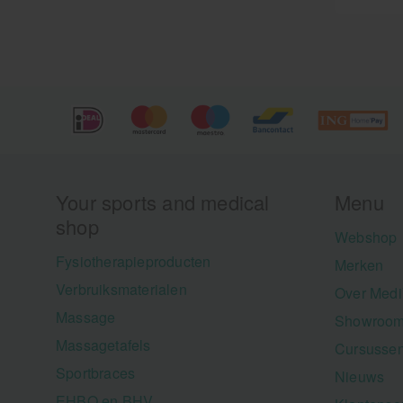
Your sports and medical
Menu
shop
Webshop
Fysiotherapieproducten
Merken
Verbruiksmaterialen
Over Medi
Massage
Showroom
Massagetafels
Cursusse
Sportbraces
Nieuws
EHBO en BHV