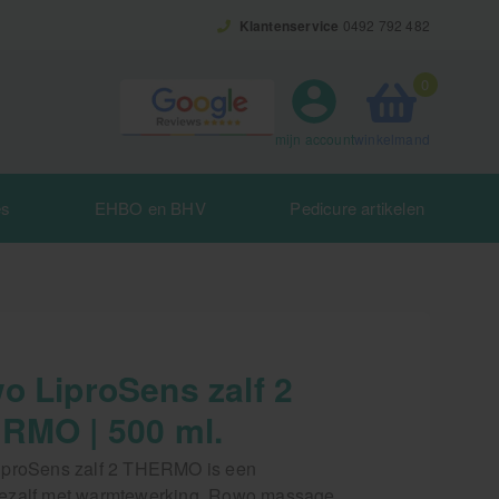
Klantenservice
0492 792 482
0
winkelmand
mijn account
es
EHBO en BHV
Pedicure artikelen
o LiproSens zalf 2
RMO | 500 ml.
proSens zalf 2 THERMO is een
zalf met warmtewerking. Rowo massage