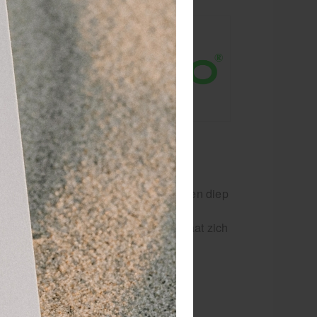
nbrengen, met
owo LiproSens
of massage
groter gebied
Rowo zalf 2
naam en
 voor nek- en
ur. De specifieke inhoudstoffen werken diep
 oppervlakkig tot in de poriën. Rowo
single-applicator maar Rowo zalf 2 laat zich