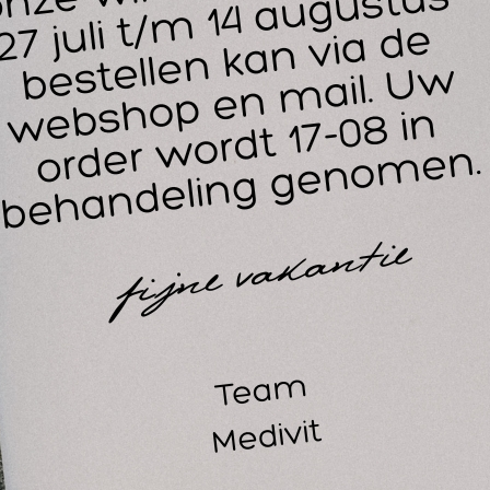
wo LiproSens zalf 2 THERMO geeft, bij puur en minimaal aa
sseren een extra hoge grip op lokale gebieden. Wanneer R
lf 2 THERMO royaal aangebracht wordt bij een behandeling 
at de warmtezalf zich makkelijk uitsmeren, zodoende kan een 
handeld worden met uitstekende grip.
j een behandeling of massage wordt de warmtewerking door 
rdt verhoogt. Deze weldadige warmte wordt als zeer aange
tspannen ervaren. Rowo zalf 2 THERMO is uitermate geschikt
gmassages, en om spier- en peesgedeeltes warm zetten.
 geval van traumata Rowo warmtezalf 2 pas toepassen na 48 u
 het weefsel (huid en spieren) door. En niet zo als veel zalven
proSens zalf 2 kan gebruikt worden als massageproduct of als 
ok goed mengen met massage olie en massagegel.
igenschappen Rowo LiproSens zalf 2 THERMO:
bevat Capsicum