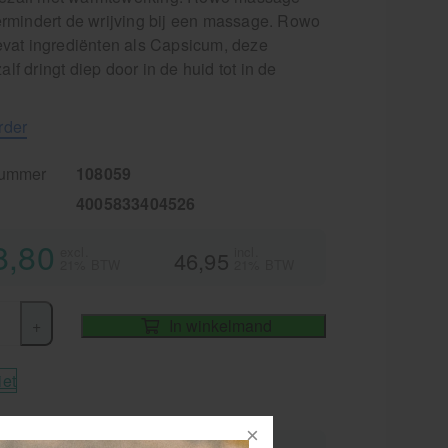
vermindert de wrijving bij een massage. Rowo
bevat ingrediënten als Capsicum, deze
lf dringt diep door in de huid tot in de
rder
nummer
108059
4005833404526
8,80
excl.
incl.
46,95
21% BTW
21% BTW
+
In winkelmand
iet