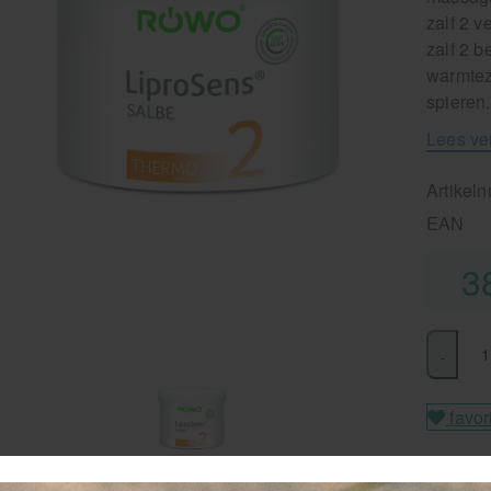
zalf 2 
zalf 2 
warmteza
spieren.
Lees ve
Artikel
EAN
3
-
favor