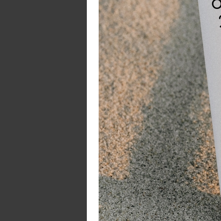
Ro
ma
za
la
be
Bi
wo
on
ru
In
in
Li
o
E