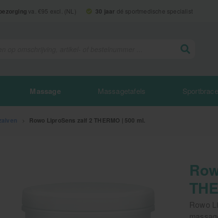
 bezorging
va. €95 excl. (NL)
30 jaar
dé sportmedische specialist
Massage
Massagetafels
Sportbrac
zalven
>
Rowo LiproSens zalf 2 THERMO | 500 ml.
Row
THE
Rowo Li
massage