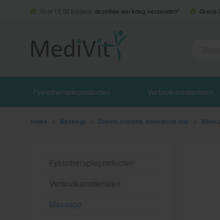
Voor 15.00 besteld,
dezelfde werkdag verzonden*
Gratis
Fysiotherapieproducten
Verbruiksmaterialen
Home
>
Massage
>
Zalven, crèmes, etherische olie
>
Röwo 
Fysiotherapieproducten
Verbruiksmaterialen
Massage