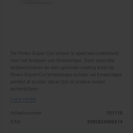
De Rowo Super-Cut schaar is speciaal ontwikkeld
voor het knippen van kinesiotape. Door speciale
slijptechnieken en een speciale coating knipt de
Rowo Super-Cut kinesiotape schaar uw kinesiotape
perfect af zonder dat er lijm of andere resten
achterblijven.
Lees verder
Artikelnummer
101116
EAN
4005833406414