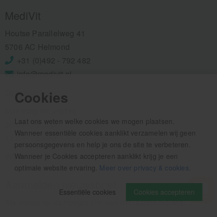
MediVit
Houtse Parallelweg 41
5706 AC Helmond
+31 (0)492 - 792 482
info@medivit.nl
Openingstijden:
Cookies
Maandag t/m vrijdag
Laat ons weten welke cookies we mogen plaatsen.
08.00 - 12.30u
Wanneer essentiële cookies aanklikt verzamelen wij geen
13.00 - 16.00u
persoonsgegevens en help je ons de site te verbeteren.
Wij pauzeren tussen 12.30 en 13.00u
Wanneer je Cookies accepteren aanklikt krijg je een
optimale website ervaring.
Meer over privacy & cookies
.
Aanmelden nieuwsbrief
Essentiële cookies
Cookies accepteren
Als eerste op de hoogte zijn van het laatste nieuws: