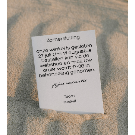
de Rowo Super-Cut kinesiotape schaar perfect in
de hand.
Eigenschappen Rowo Super-Cut kinesiotape
schaar:
hoge kwaliteit kinesiotape schaar
tweevlakken speciaal geslepen
speciaal bewerkte messen voorkomen
wegglijden van kinesiotape
ergonomisch handvat
Uitermate geschikt voor het knippen van
elastische tape
De Rowo Super-Cut kinesiotape schaar is verpakt
in een blister, ook leuk als kado!