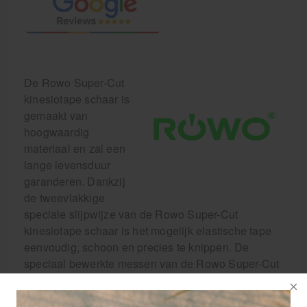
De Rowo Super-Cut
kinesiotape schaar is
gemaakt van
hoogwaardig
materiaal en zal een
lange levensduur
garanderen. Dankzij
de tweevlakkige
speciale slijpwijze van de Rowo Super-Cut
kinesiotape schaar is het mogelijk elastische tape
eenvoudig, schoon en precies te knippen. De
speciaal bewerkte messen van de Rowo Super-Cut
kinesiotape schaar verhinderen het wegglijden van
de tape. En dankzij het ergonomische handvat ligt