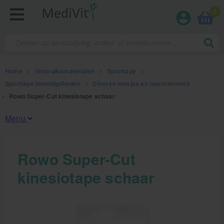
0
Home
>
Verbruiksmaterialen
>
Sporttape
>
Sporttape benodigdheden
>
Diverse mesjes en haartrimmers
>
Rowo Super-Cut kinesiotape schaar
Menu
Fysiotherapieproducten
Rowo Super-Cut
kinesiotape schaar
Verbruiksmaterialen
Kinesiotape
Sporttape