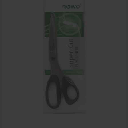
Bandages en zwachtels
Farmaceutische artikelen
Verzorgingskoffers | Bidonkratten
Voedingssupplementen
Huidverzorging
Massage
Massagetafels
Sportbraces
EHBO en BHV
Pedicure artikelen
Behandelstoel elektrisch