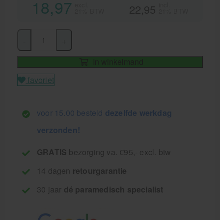
18,97
excl.
incl.
22,95
21% BTW
21% BTW
-
+
In winkelmand
favoriet
voor 15.00 besteld
dezelfde werkdag
verzonden!
GRATIS
bezorging va. €95,- excl. btw
14 dagen
retourgarantie
30 jaar
dé paramedisch specialist