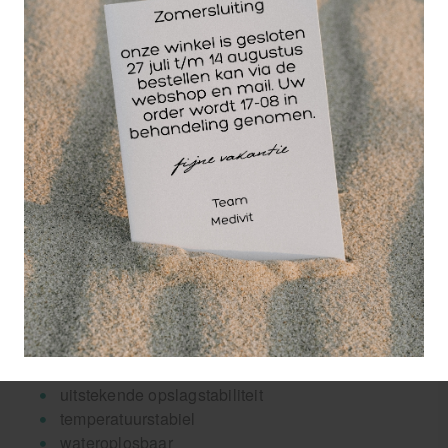
doorgeven. Deze ultrasound gel heeft een
uitstekende opslagstabiliteit, is temperatuurstabiel
en heeft goede neteigenschappen. Rowo echo gel
is oplosbaar in water, ph huidneutraal en laat zich
makkelijk en probleemloos afspoelen. Alleen voor
uitwendig gebruik!
Rowo Ultrasound gel is niet voor niets in Duitsland
een veel gebruikt product in menig ziekenhuis,
fysiotherapiepraktijk en zelfs verloskundigepraktijk.
Rowo staat voor kwaliteit, al meer dan 30 jaar.
Eigenschappen Rowo Ultrasound gel:
formaldehydevrij
uitstekende opslagstabiliteit
temperatuurstabiel
wateroplosbaar