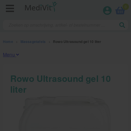
0
Home
>
Massagetafels
>
Rowo Ultrasound gel 10 liter
Menu
Fysiotherapieproducten
Rowo Ultrasound gel 10
liter
Verbruiksmaterialen
Massage
Massagetafels
Elektrische massagetafels