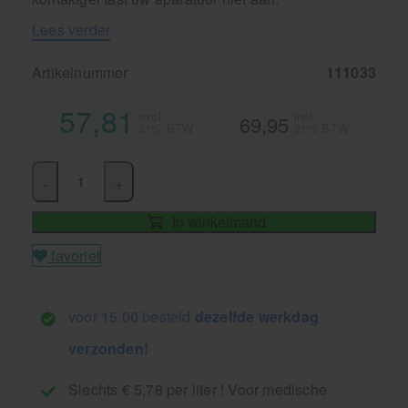
Lees verder
Artikelnummer
111033
57,81
excl.
incl.
69,95
21% BTW
21% BTW
-
+
In winkelmand
favoriet
voor 15.00 besteld
dezelfde werkdag
verzonden!
Slechts € 5,78 per liter ! Voor medische