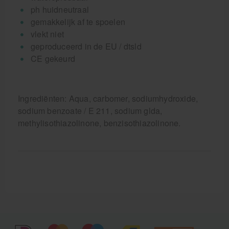
ph huidneutraal
gemakkelijk af te spoelen
vlekt niet
geproduceerd in de EU / dtsld
CE gekeurd
Ingrediënten: Aqua, carbomer, sodiumhydroxide,
sodium benzoate / E 211, sodium glda,
methylisothiazolinone, benzisothiazolinone.