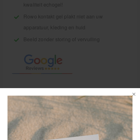
kwaliteit echogel!
Rowo kontakt gel plakt niet aan uw
apparatuur, kleding en huid
Beeld zonder storing of vervuiling
Rowo Ultrasound contact gel
is een formaldehydevrije
transmissiegel voor
echografie.
Uw ultrasoontransmittor, doppler zal zuivere data