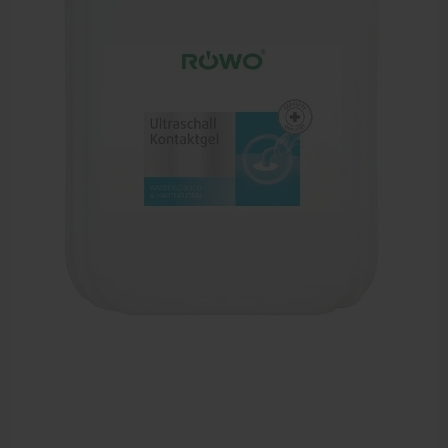
Mobiele massagetafels
Massagebanken elektrisch
Massagebedden
Massagestoel
Behandeltafels
Behandelstoelen
Massagekussens en massagerollen
Accessoires en praktijkbenodigdheden
Sportbraces
EHBO en BHV
Pedicure artikelen
Behandelstoel elektrisch