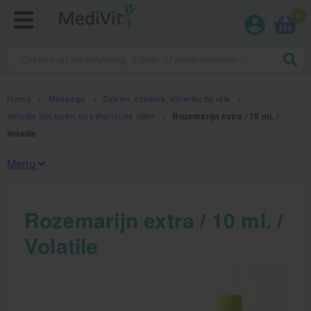
0
Home
>
Massage
>
Zalven, crèmes, etherische olie
>
Volatile tincturen en etherische oliën
>
Rozemarijn extra / 10 ml. /
Volatile
Menu
Fysiotherapieproducten
Rozemarijn extra / 10 ml. /
Volatile
Verbruiksmaterialen
Massage
Massage, oliën en lotion