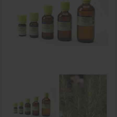
Zalven, crèmes, etherische olie
Massage accessoires
Massagetafels
Sportbraces
EHBO en BHV
Pedicure artikelen
Behandelstoel elektrisch
Aanbiedingen groothandel fysiotherapie en massage
Cursussen
Krukken