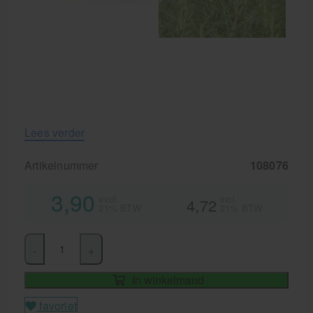
Lees verder
Artikelnummer
108076
3,90
excl.
incl.
4,72
21% BTW
21% BTW
-
+
In winkelmand
favoriet