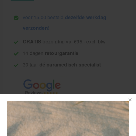
voor 15.00 besteld
dezelfde werkdag
verzonden!
GRATIS
bezorging va. €95,- excl. btw
14 dagen
retourgarantie
30 jaar
dé paramedisch specialist
Rozemarijn verfrist
het geheugen en
verheldert de geest.