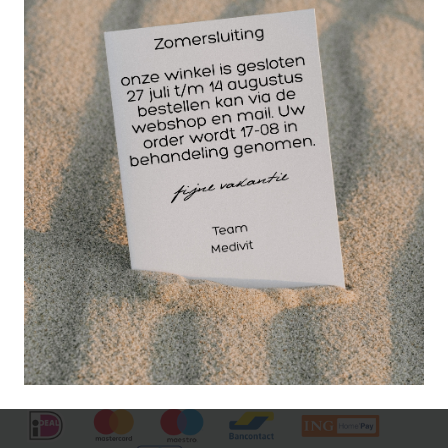
Een ideale olie om
bij te studeren.
Rozemarijn helpt om
grenzen te stellen als
anderen proberen
normen en waarden proberen op te dringen. Ook
zorgt het voor een betere bloeddoorstroming. Ideaal
voor een voetbad. Bij koude voeten : 5 druppels
rozemarijn in 5 ml badolie neutraal.