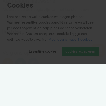
Aanmelden nieuwsbrief
Cookies
Als eerste op de hoogte zijn van het laatste nieuws:
Laat ons weten welke cookies we mogen plaatsen.
Wanneer essentiële cookies aanklikt verzamelen wij geen
persoonsgegevens en help je ons de site te verbeteren.
Wanneer je Cookies accepteren aanklikt krijg je een
optimale website ervaring.
Meer over privacy & cookies
.
Essentiële cookies
Cookies accepteren
Volg ons op
Verzendinformatie / retourbeleid
Sitemap
Disclaimer