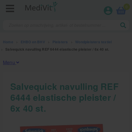
0
Home
>
EHBO en BHV
>
Pleisters
>
Wondpleisters textiel
>
Salvequick navulling REF 6444 elastische pleister / 6x 40 st.
Menu
Fysiotherapieproducten
Salvequick navulling REF
6444 elastische pleister /
Verbruiksmaterialen
6x 40 st.
Massage
Massagetafels