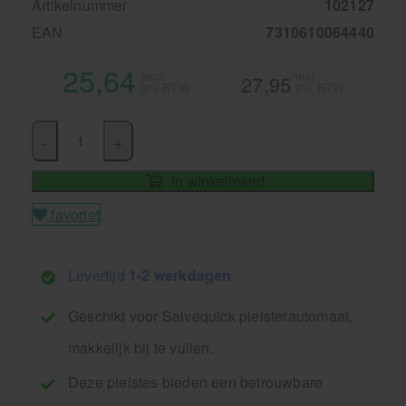
Artikelnummer
102127
EAN
7310610064440
25,64
excl.
incl.
27,95
9% BTW
9% BTW
-
+
In winkelmand
favoriet
Levertijd
1-2 werkdagen
Geschikt voor Salvequick pleisterautomaat,
makkelijk bij te vullen.
Deze pleistes bieden een betrouwbare