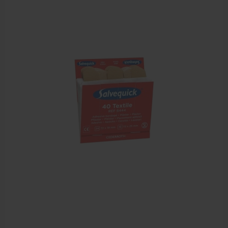
Behandelstoel elektrisch
Aanbiedingen groothandel fysiotherapie en massage
Cursussen
Krukken