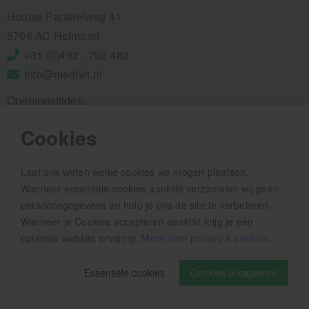
Houtse Parallelweg 41
5706 AC Helmond
+31 (0)492 - 792 482
info@medivit.nl
Openingstijden:
Maandag t/m vrijdag
Cookies
08.00 - 12.30u
13.00 - 16.00u
Laat ons weten welke cookies we mogen plaatsen.
Wanneer essentiële cookies aanklikt verzamelen wij geen
Wij pauzeren tussen 12.30 en 13.00u
persoonsgegevens en help je ons de site te verbeteren.
Wanneer je Cookies accepteren aanklikt krijg je een
Aanmelden nieuwsbrief
optimale website ervaring.
Meer over privacy & cookies
.
Als eerste op de hoogte zijn van het laatste nieuws:
Essentiële cookies
Cookies accepteren