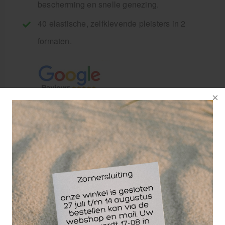
bescherming en snelle genezing.
40 elastische, zelfklevende pleisters in 2
formaten.
De Salvequick navulling met referentie 6444,
elastische pleisters, is de ideale aanvulling voor de
muurdispenser. Deze navulling is specifiek
ontworpen om te passen in de Salvequick
pleisterautomaat en zorgt voor een gemakkelijke en
hygiënische manier om pleisters bij te vullen. Met
40 zelfklevende pleisters ben je goed voorbereid en
voorzien van voldoende pleisters om kleine