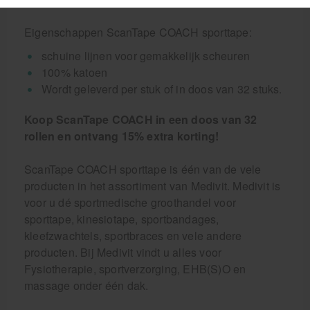
Eigenschappen ScanTape COACH sporttape:
schuine lijnen voor gemakkelijk scheuren
100% katoen
Wordt geleverd per stuk of in doos van 32 stuks.
Koop ScanTape COACH in een doos van 32
rollen en ontvang 15% extra korting!
ScanTape COACH sporttape is één van de vele
producten in het assortiment van Medivit. Medivit is
voor u dé sportmedische groothandel voor
sporttape, kinesiotape, sportbandages,
kleefzwachtels, sportbraces en vele andere
producten. Bij Medivit vindt u alles voor
Fysiotherapie, sportverzorging, EHB(S)O en
massage onder één dak.