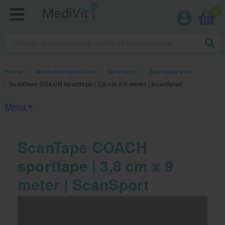
0
Home
>
Verbruiksmaterialen
>
Sporttape
>
Sporttape voet
>
ScanTape COACH sporttape | 3,8 cm x 9 meter | ScanSport
Menu
Fysiotherapieproducten
ScanTape COACH
sporttape | 3,8 cm x 9
Verbruiksmaterialen
meter | ScanSport
Kinesiotape
Sporttape
Bandages en zwachtels