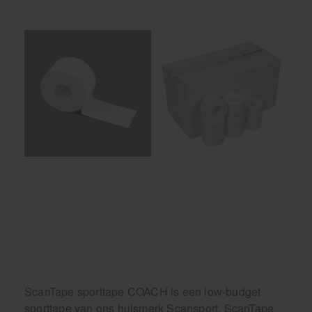
Cursussen
Krukken
ScanTape sporttape COACH is een low-budget
sporttape van ons huismerk Scansport. ScanTape