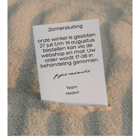
sporttape is een
inelastische en zeer
goede sporttape voor
letselpreventie en
behandeling.
ScanTape CAOCH is
gemaakt van 100%
katoen met schuine lijnen voor eenvoudiger
scheuren en heeft een sterke plaklaag met goede
kleefkwaliteit die gemakkelijk is aan te brengen en
gemakkelijk te verwijderen. ScanTape COACH van
Scansport is 3,8 cm breed x 9 meter lang. ScanTape
sporttape van ScanSport is een witte sporttape van
goede kwaliteit, gemaakt van niet-elastich materiaal
met een sterke kleeflaag. ScanTape sporttape is
perfect ter voorkoming en behandeling van spier-
ligament- en gewrichtsblessures.Door de kartelrand
is het afscheuren vergemakkelijkt en laat geen
draden achter.