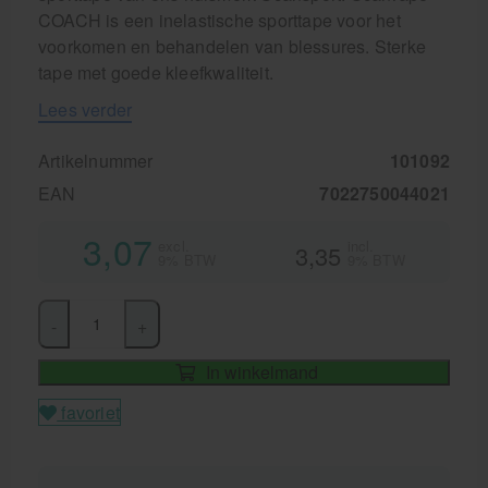
COACH is een inelastische sporttape voor het
voorkomen en behandelen van blessures. Sterke
tape met goede kleefkwaliteit.
Lees verder
Artikelnummer
101092
EAN
7022750044021
3,07
excl.
incl.
3,35
9% BTW
9% BTW
-
+
In winkelmand
favoriet