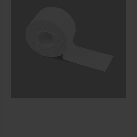
Farmaceutische artikelen
Verzorgingskoffers | Bidonkratten
Voedingssupplementen
Huidverzorging
Massage
Massagetafels
Sportbraces
EHBO en BHV
Pedicure artikelen
Behandelstoel elektrisch
Aanbiedingen groothandel fysiotherapie en massage