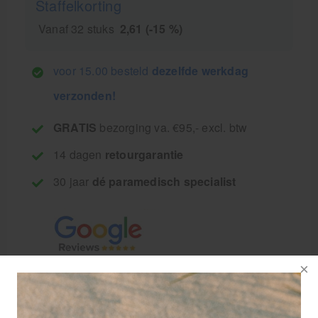
Staffelkorting
Vanaf 32 stuks
2,61 (-15 %)
voor 15.00 besteld
dezelfde werkdag
verzonden!
GRATIS
bezorging va. €95,- excl. btw
14 dagen
retourgarantie
30 jaar
dé paramedisch specialist
ScanTape COACH