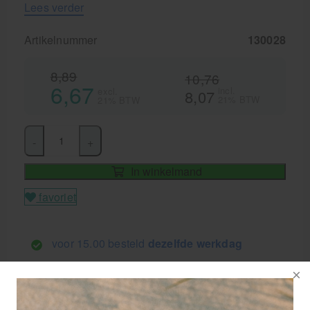
Lees verder
Artikelnummer
130028
8,89
10,76
6,67
incl.
excl.
8,07
21% BTW
21% BTW
-
+
In winkelmand
favoriet
voor 15.00 besteld
dezelfde werkdag
verzonden!
GRATIS
bezorging va. €95,- excl. btw