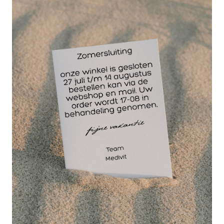
14 dagen
retourgarantie
30 jaar
dé paramedisch specialist
De grote handvatten
zorgen ervoor dat de
schaar comfortabel in
de hand ligt en
makkelijker is vast te
houden.