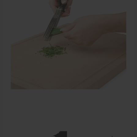
Echogel & Ultrasoundgel
Verbruiksmaterialen
Massage
Massagetafels
Sportbraces
EHBO en BHV
Pedicure artikelen
Behandelstoel elektrisch
Aanbiedingen groothandel fysiotherapie en massage
Cursussen