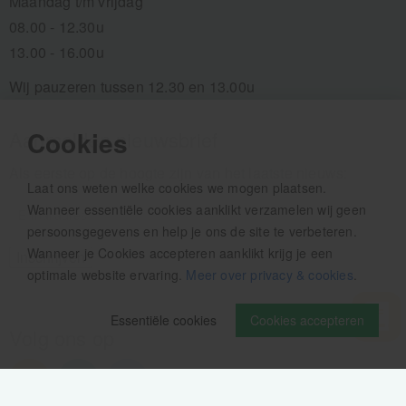
Maandag t/m vrijdag
08.00 - 12.30u
13.00 - 16.00u
Wij pauzeren tussen 12.30 en 13.00u
Cookies
Aanmelden nieuwsbrief
Als eerste op de hoogte zijn van het laatste nieuws:
Laat ons weten welke cookies we mogen plaatsen.
Wanneer essentiële cookies aanklikt verzamelen wij geen
persoonsgegevens en help je ons de site te verbeteren.
Wanneer je Cookies accepteren aanklikt krijg je een
optimale website ervaring.
Meer over privacy & cookies
.
Essentiële cookies
Cookies accepteren
Volg ons op