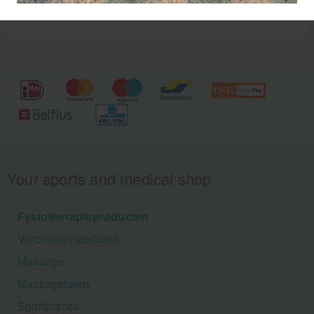
Your sports and medical shop
Fysiotherapieproducten
Verbruiksmaterialen
Massage
Massagetafels
Sportbraces