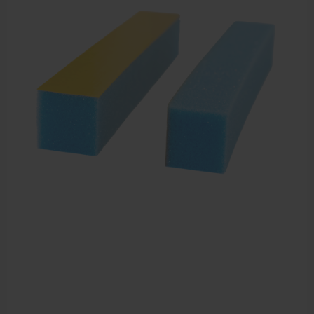
Sportbraces
EHBO en BHV
Verbandtrommels
Pleisters
Verband
Brandwonden verzorging
Desinfectie middelen
Handschoenen en bescherming
Medische hulpmiddelen
Veiligheidshesjes
Diversen EHBO en BHV
Pedicure artikelen