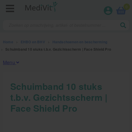
0
Home
>
EHBO en BHV
>
Handschoenen en bescherming
>
Schuimband 10 stuks t.b.v. Gezichtsscherm | Face Shield Pro
Menu
Fysiotherapieproducten
Schuimband 10 stuks
t.b.v. Gezichtsscherm |
Verbruiksmaterialen
Face Shield Pro
Massage
Massagetafels