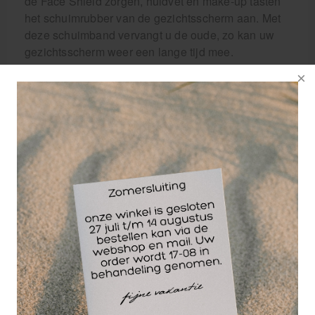
de Face Shield zorgen, huidvet en make-up tasten
het schuimrubber van de gezichtsscherm aan. Met
deze schuimband vervangt u de oude, zo kan uw
gezichtsscherm weer een lange tijd mee.
Deze verpakking bevat 10 stuks schuimbanden.
Wellicht ook interessant
-25%