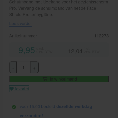
Schuimband met kleefrand voor het gezichtsscherm
Pro. Vervang de schuimband van het de Face
Shield Pro ter hygiëne.
Lees verder
Artikelnummer
112273
9,95
excl.
incl.
12,04
21% BTW
21% BTW
-
+
In winkelmand
favoriet
voor 15.00 besteld
dezelfde werkdag
verzonden!