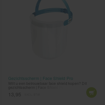
Gezichtsscherm | Face Shield Pro
Wilt u een betrouwbaar face shield kopen? Dit
gezichtsscherm | Face Shield Pro beschermt
zorgverleners, kappers, mensen in de horeca tegen
13,95
EXCL. BTW
spatten, druppels en verneveling van vloeistoffen,
die mogelijk besmet kunnen zijn met het
coronavirus.