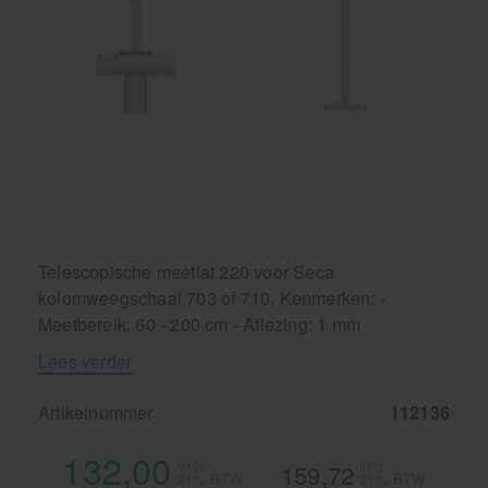
Krukken
Telescopische meetlat 220 voor Seca
kolomweegschaal 703 of 710. Kenmerken: -
Meetbereik: 60 - 200 cm - Aflezing: 1 mm
Lees verder
Artikelnummer
112136
132,00
excl.
incl.
159,72
21% BTW
21% BTW