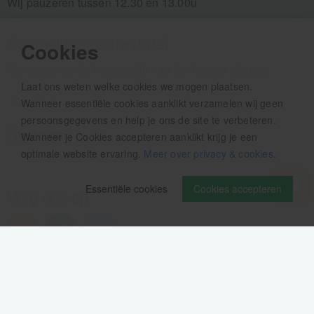
Wij pauzeren tussen 12.30 en 13.00u
Aanmelden nieuwsbrief
Cookies
Als eerste op de hoogte zijn van het laatste nieuws:
Laat ons weten welke cookies we mogen plaatsen.
Wanneer essentiële cookies aanklikt verzamelen wij geen
persoonsgegevens en help je ons de site te verbeteren.
Wanneer je Cookies accepteren aanklikt krijg je een
optimale website ervaring.
Meer over privacy & cookies
.
Essentiële cookies
Cookies accepteren
Volg ons op
Verzendinformatie / retourbeleid