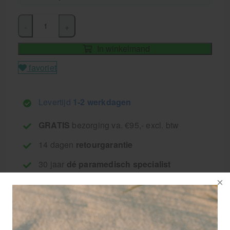
-
+
In winkelmand
favoriet
Levertijd
1-2 werkdagen
GRATIS
bezorging va. €95,- excl. btw
14 dagen
retourgarantie
30 jaar
dé paramedisch specialist