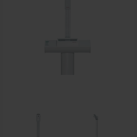
Dry Needling
Echogel & Ultrasoundgel
Verbruiksmaterialen
Massage
Massagetafels
Sportbraces
EHBO en BHV
Pedicure artikelen
Behandelstoel elektrisch
Aanbiedingen groothandel fysiotherapie en massage
Cursussen