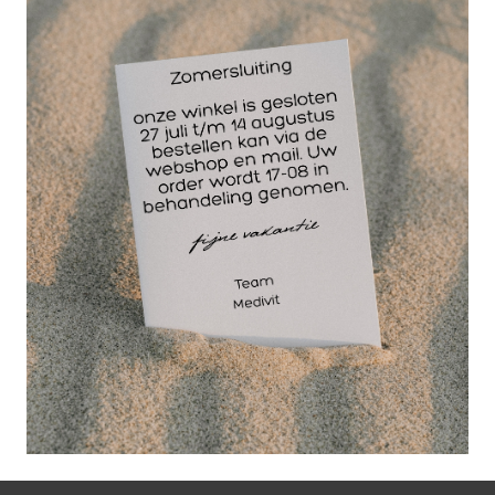
Telescopische
meetlat voor Seca
kolomweegschaal
703 of 710.
Kenmerken:
- Meetbereik: 60 -
200 cm
- Aflezing: 1 mm