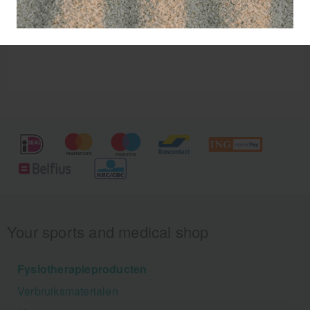
Your sports and medical shop
Fysiotherapieproducten
Verbruiksmaterialen