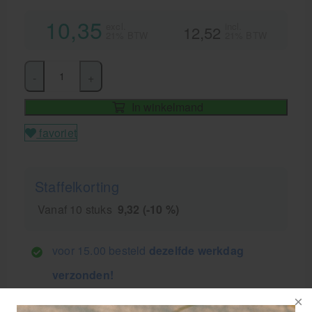
10,35
excl.
incl.
12,52
21% BTW
21% BTW
-
+
In winkelmand
favoriet
Staffelkorting
Vanaf 10 stuks
9,32 (-10 %)
voor 15.00 besteld
dezelfde werkdag
verzonden!
GRATIS
bezorging va. €95,- excl. btw