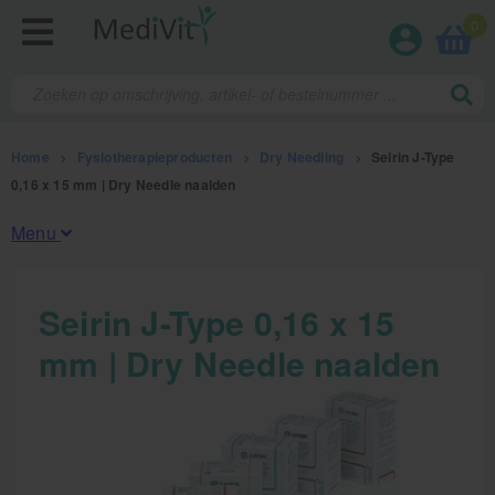
0
Home
>
Fysiotherapieproducten
>
Dry Needling
>
Seirin J-Type
0,16 x 15 mm | Dry Needle naalden
Menu
Fysiotherapieproducten
Seirin J-Type 0,16 x 15
mm | Dry Needle naalden
Oefentherapie
Koude en warmte therapie
Anatomie posters en skeletten
Meten en testen