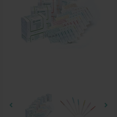
Dry Needling
Echogel & Ultrasoundgel
Verbruiksmaterialen
Massage
Massagetafels
Sportbraces
EHBO en BHV
Pedicure artikelen
Behandelstoel elektrisch
Aanbiedingen groothandel fysiotherapie en massage
Cursussen