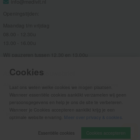
info@medivit.nl
Openingstijden:
Maandag t/m vrijdag
08.00 - 12.30u
13.00 - 16.00u
Wij pauzeren tussen 12.30 en 13.00u
Cookies
Aanmelden nieuwsbrief
Als eerste op de hoogte zijn van het laatste nieuws:
Laat ons weten welke cookies we mogen plaatsen.
Wanneer essentiële cookies aanklikt verzamelen wij geen
persoonsgegevens en help je ons de site te verbeteren.
Wanneer je Cookies accepteren aanklikt krijg je een
optimale website ervaring.
Meer over privacy & cookies
.
Essentiële cookies
Cookies accepteren