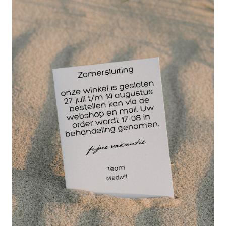
14 dagen
retourgarantie
30 jaar
dé paramedisch specialist
De afgeronde rand van de tube zorgt ervoor dat de
naald ook gemakkelijk en pijnvrij te positioneren is.
De punt en schacht van de Seirin J-Type 0,16 x 15
mm Dry Needle naalden zijn zo dun dat deze
naalden slechts met heel weinig druk en zacht
kloppend aan te brengen zijn. De uiterst lichte
polypropyleen top van de naald is gegroefd en
gemakkelijk vast te houden.
Doos 100 stuks.