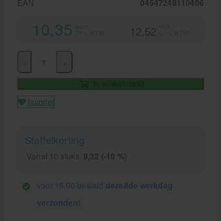
EAN
04547248110406
10,35
excl.
incl.
12,52
21% BTW
21% BTW
-
+
In winkelmand
favoriet
Staffelkorting
Vanaf 10 stuks
9,32 (-10 %)
voor 15.00 besteld
dezelfde werkdag
verzonden!