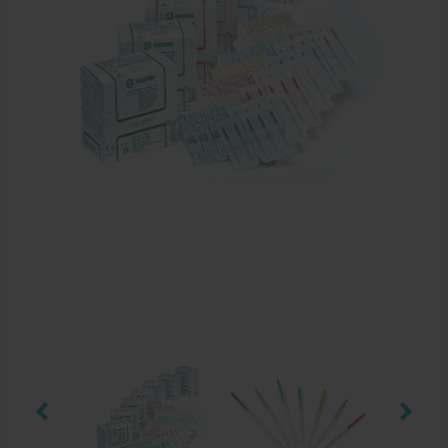
Dry Needling
Echogel & Ultrasoundgel
Verbruiksmaterialen
Massage
Massagetafels
Sportbraces
EHBO en BHV
Pedicure artikelen
Behandelstoel elektrisch
Aanbiedingen groothandel fysiotherapie en massage
Cursussen