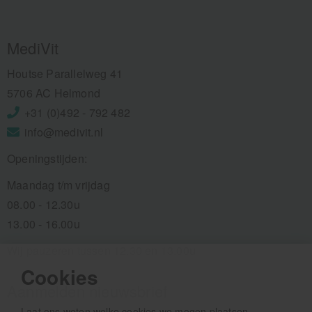
MediVit
Houtse Parallelweg 41
5706 AC Helmond
+31 (0)492 - 792 482
info@medivit.nl
Openingstijden:
Maandag t/m vrijdag
08.00 - 12.30u
13.00 - 16.00u
Wij pauzeren tussen 12.30 en 13.00u
Cookies
Aanmelden nieuwsbrief
Laat ons weten welke cookies we mogen plaatsen.