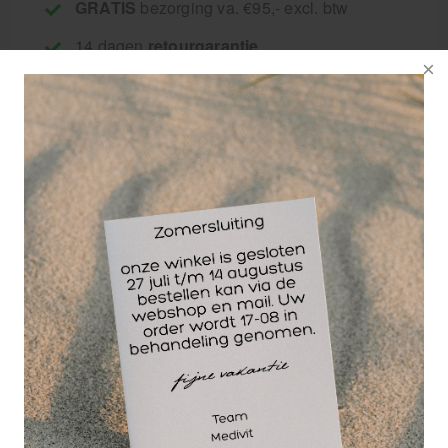
GRATIS
bezorging va. €95,- excl. btw
14 dagen
retourgarantie
30 jaar
dé paramedisch specialist
Seirin J-Type 0,25 x 40 mm Dry Needle naalden
worden geleverd in een tube en gebruikt voor dry
needling.
De Dry Needle naalden zijn vervaardigd van
chirurgisch roestvrij staal en zitten exact in het
midden van de tube zodat ze bijzonder nauwkeurig
te positioneren zijn. De afgeronde rand van de tube
zorgt ervoor dat de naald ook gemakkelijk en