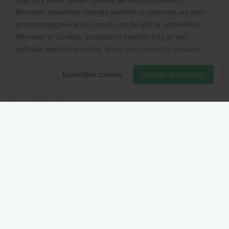
Als eerste op de hoogte zijn van het laatste nieuws:
Wanneer essentiële cookies aanklikt verzamelen wij geen
persoonsgegevens en help je ons de site te verbeteren.
Wanneer je Cookies accepteren aanklikt krijg je een
optimale website ervaring.
Meer over privacy & cookies
.
Essentiële cookies
Cookies accepteren
Volg ons op
Verzendinformatie / retourbeleid
Sitemap
Disclaimer
Privacy verklaring