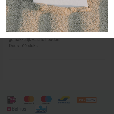
pijnvrij te positioneren is.
De punt en schacht van de naald zijn zo dun dat
deze naalden slechts met heel weinig druk en zacht
kloppend aan te brengen zijn. De uiterst lichte
polypropyleen top van de naald is gegroefd en
gemakkelijk vast te houden.
Doos 100 stuks.