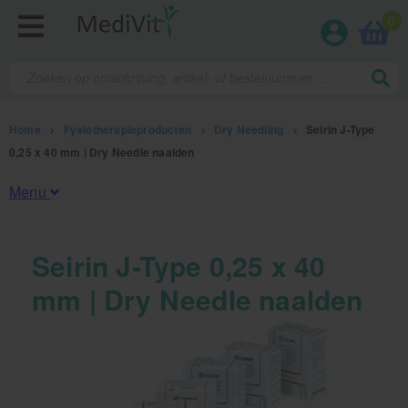
0
Home
>
Fysiotherapieproducten
>
Dry Needling
>
Seirin J-Type
0,25 x 40 mm | Dry Needle naalden
Menu
Fysiotherapieproducten
Seirin J-Type 0,25 x 40
mm | Dry Needle naalden
Oefentherapie
Koude en warmte therapie
Anatomie posters en skeletten
Meten en testen