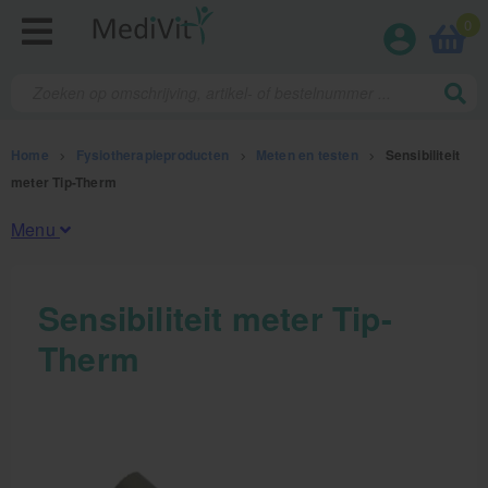
0
Home
>
Fysiotherapieproducten
>
Meten en testen
>
Sensibiliteit
meter Tip-Therm
Menu
Fysiotherapieproducten
Sensibiliteit meter Tip-
Therm
Oefentherapie
Koude en warmte therapie
Anatomie posters en skeletten
Meten en testen