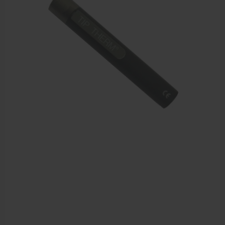
Dry Needling
Echogel & Ultrasoundgel
Verbruiksmaterialen
Massage
Massagetafels
Sportbraces
EHBO en BHV
Pedicure artikelen
Behandelstoel elektrisch
Aanbiedingen groothandel fysiotherapie en massage
Cursussen