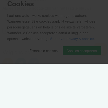
Cookies
Als eerste op de hoogte zijn van het laatste nieuws:
Laat ons weten welke cookies we mogen plaatsen.
Wanneer essentiële cookies aanklikt verzamelen wij geen
persoonsgegevens en help je ons de site te verbeteren.
Wanneer je Cookies accepteren aanklikt krijg je een
optimale website ervaring.
Meer over privacy & cookies
.
Volg ons op
Essentiële cookies
Cookies accepteren
Verzendinformatie / retourbeleid
Sitemap
Disclaimer