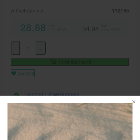
Artikelnummer
112165
28,88
excl.
incl.
34,94
21% BTW
21% BTW
-
+
In winkelmand
favoriet
Levertijd
1-2 werkdagen
GRATIS
bezorging va. €95,- excl. btw
14 dagen
retourgarantie
30 jaar
dé paramedisch specialist