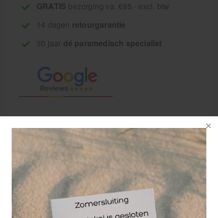
GRATIS
bezorging va. €95,- excl. btw
14 dagen
retourgarantie
30 jaar
dé paramedisch specialist
Omschrijving: Slijpkapje voor de slijpkaphouder
rond 5mm. De (schuurpapier) slijpkappen kunnen
op de slijpkaphouder gedrukt worden en vormen zo
een uitermate handig oplossing voor het
verwijderen van eelt. De slijpkapjes zijn
oorspronkelijk gemaakt voor eenmalig gebruik. De
slijpkap 5mm. is specaal gemaakt voor de
nattechniek.