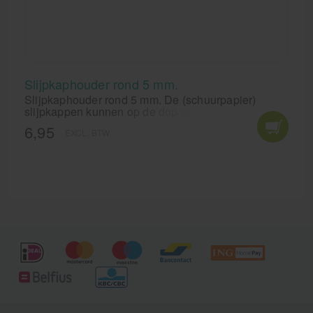
Slijpkaphouder rond 5 mm.
Slijpkaphouder rond 5 mm. De (schuurpapier)
slijpkappen kunnen op de dop gedrukt worden en
vormen zo een uitermate handig oplossing voor het
6,95
EXCL. BTW
verwijderen van eelt.