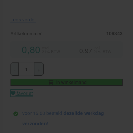
Lees verder
Artikelnummer
106343
0,80
excl.
incl.
0,97
21% BTW
21% BTW
-
+
In winkelmand
favoriet
voor 15.00 besteld
dezelfde werkdag
verzonden!