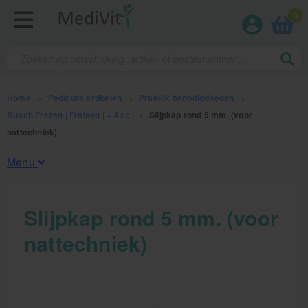
0
Home
>
Pedicure artikelen
>
Praktijk benodigdheden
>
Busch Frezen | Fraisen | + Acc.
>
Slijpkap rond 5 mm. (voor
nattechniek)
Menu
Fysiotherapieproducten
Slijpkap rond 5 mm. (voor
nattechniek)
Verbruiksmaterialen
Massage
Massagetafels