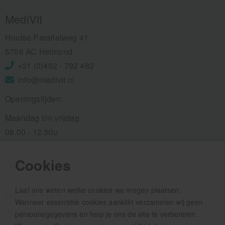
MediVit
Houtse Parallelweg 41
5706 AC Helmond
+31 (0)492 - 792 482
info@medivit.nl
Openingstijden:
Maandag t/m vrijdag
08.00 - 12.30u
13.00 - 16.00u
Cookies
Wij pauzeren tussen 12.30 en 13.00u
Laat ons weten welke cookies we mogen plaatsen.
Aanmelden nieuwsbrief
Wanneer essentiële cookies aanklikt verzamelen wij geen
Als eerste op de hoogte zijn van het laatste nieuws:
persoonsgegevens en help je ons de site te verbeteren.