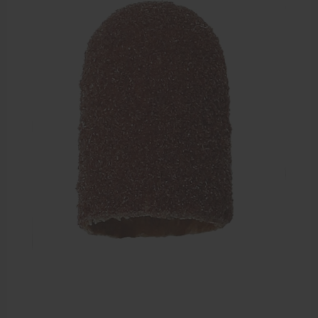
Sportbraces
EHBO en BHV
Pedicure artikelen
Voetverzorging
Diverse pedicure producten
Praktijk benodigdheden
Behandelstoel elektrisch
Aanbiedingen groothandel fysiotherapie en massage
Cursussen
Krukken