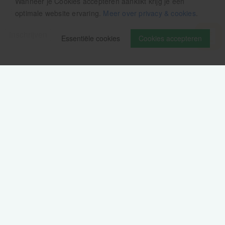
Wanneer je Cookies accepteren aanklikt krijg je een
optimale website ervaring.
Meer over privacy & cookies
.
Essentiële cookies
Cookies accepteren
Volg ons op
Verzendinformatie / retourbeleid
Sitemap
Disclaimer
Privacy verklaring
Colofon