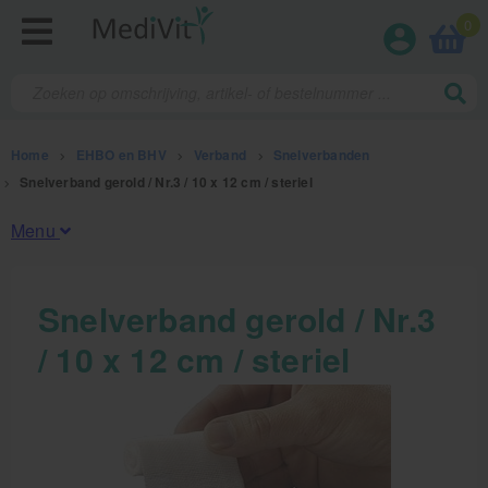
0
Home
>
EHBO en BHV
>
Verband
>
Snelverbanden
>
Snelverband gerold / Nr.3 / 10 x 12 cm / steriel
Menu
Fysiotherapieproducten
Snelverband gerold / Nr.3
/ 10 x 12 cm / steriel
Verbruiksmaterialen
Massage
Massagetafels