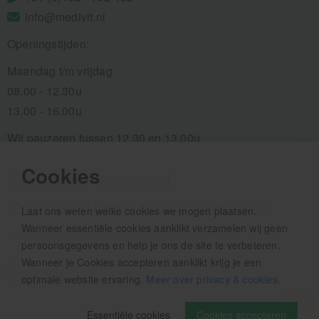
info@medivit.nl
Openingstijden:
Maandag t/m vrijdag
08.00 - 12.30u
13.00 - 16.00u
Wij pauzeren tussen 12.30 en 13.00u
Cookies
Aanmelden nieuwsbrief
Als eerste op de hoogte zijn van het laatste nieuws:
Laat ons weten welke cookies we mogen plaatsen.
Wanneer essentiële cookies aanklikt verzamelen wij geen
persoonsgegevens en help je ons de site te verbeteren.
Wanneer je Cookies accepteren aanklikt krijg je een
optimale website ervaring.
Meer over privacy & cookies
.
Essentiële cookies
Cookies accepteren