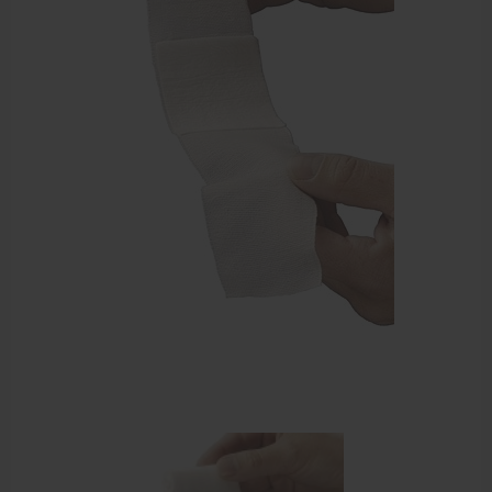
Sportbraces
EHBO en BHV
Verbandtrommels
Pleisters
Verband
Brandwonden verzorging
Desinfectie middelen
Handschoenen en bescherming
Medische hulpmiddelen
Veiligheidshesjes
Diversen EHBO en BHV
Pedicure artikelen