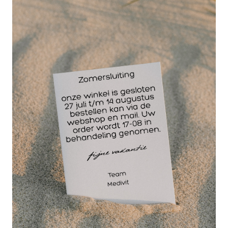
30 jaar
dé paramedisch specialist
Snelverband gerold
Nr.3 10 x 12 cm.
Wondsnelverband
bestaat uit een
steriel,
vochtopnemend
wondkussen met aan
de ene zijde een
lange en aan de andere zijde een korte elastische
hydrofiele zwachtel. Voorzien van een niet