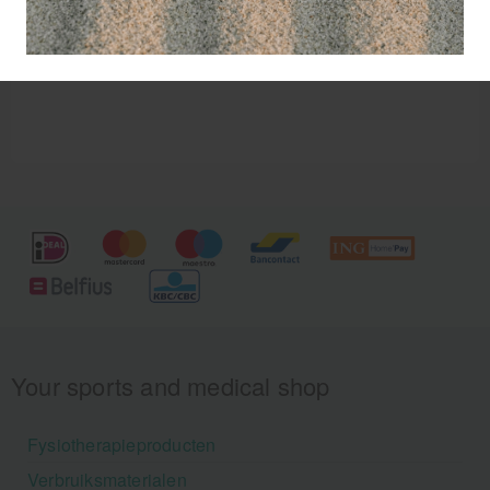
verklevende laag.
Your sports and medical shop
Fysiotherapieproducten
Verbruiksmaterialen