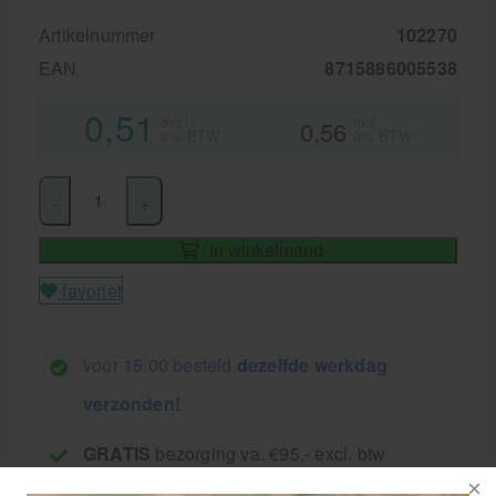
Artikelnummer
102270
EAN
8715886005538
0,51
excl.
incl.
0,56
9% BTW
9% BTW
-
+
In winkelmand
favoriet
voor 15.00 besteld
dezelfde werkdag
verzonden!
GRATIS
bezorging va. €95,- excl. btw
14 dagen
retourgarantie