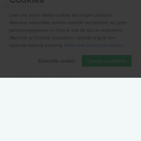
info@medivit.nl
Laat ons weten welke cookies we mogen plaatsen.
Openingstijden:
Wanneer essentiële cookies aanklikt verzamelen wij geen
Maandag t/m vrijdag
persoonsgegevens en help je ons de site te verbeteren.
Wanneer je Cookies accepteren aanklikt krijg je een
08.00 - 12.30u
optimale website ervaring.
Meer over privacy & cookies
.
13.00 - 16.00u
Wij pauzeren tussen 12.30 en 13.00u
Essentiële cookies
Cookies accepteren
Aanmelden nieuwsbrief
Als eerste op de hoogte zijn van het laatste nieuws: