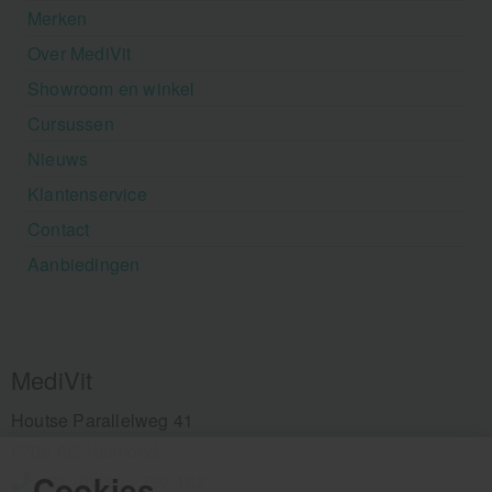
Merken
Over MediVit
Showroom en winkel
Cursussen
Nieuws
Klantenservice
Contact
Aanbiedingen
MediVit
Houtse Parallelweg 41
5706 AC Helmond
Cookies
+31 (0)492 - 792 482