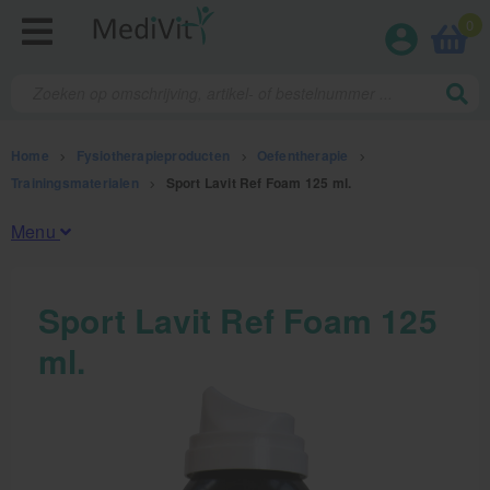
0
Home
>
Fysiotherapieproducten
>
Oefentherapie
>
Trainingsmaterialen
>
Sport Lavit Ref Foam 125 ml.
Menu
Fysiotherapieproducten
Sport Lavit Ref Foam 125
ml.
Oefentherapie
Koude en warmte therapie
Anatomie posters en skeletten
Meten en testen