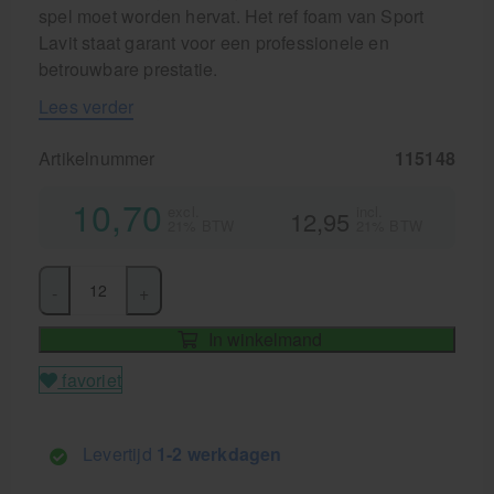
spel moet worden hervat. Het ref foam van Sport
Lavit staat garant voor een professionele en
betrouwbare prestatie.
Lees verder
Artikelnummer
115148
10,70
excl.
incl.
12,95
21% BTW
21% BTW
-
+
In winkelmand
favoriet
Levertijd
1-2 werkdagen