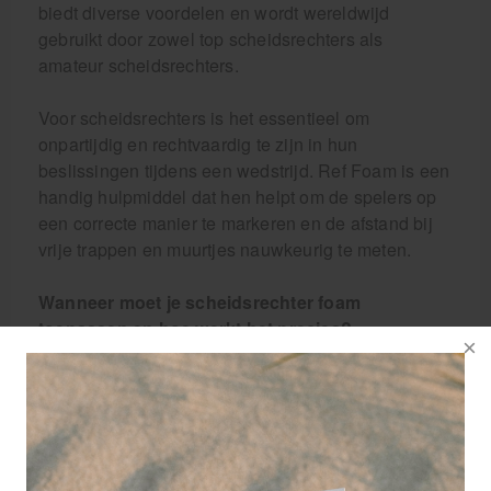
biedt diverse voordelen en wordt wereldwijd
gebruikt door zowel top scheidsrechters als
amateur scheidsrechters.
Voor scheidsrechters is het essentieel om
onpartijdig en rechtvaardig te zijn in hun
beslissingen tijdens een wedstrijd. Ref Foam is een
handig hulpmiddel dat hen helpt om de spelers op
een correcte manier te markeren en de afstand bij
vrije trappen en muurtjes nauwkeurig te meten.
Wanneer moet je scheidsrechter foam
toepassen en hoe werkt het precies?
Scheidsrechter foam moet worden toegepast bij
vrije trappen, zowel binnen als buiten het
strafschopgebied. Het werkt als volgt: de
scheidsrechter schudt de spuitbus en spuit een
streep schuim op het gras waar de bal komt te
liggen. Vervolgens plaatst de scheidsrechter het