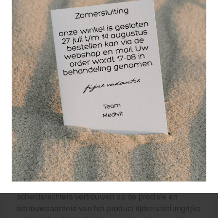
muurtje op de aangegeven afstand van het schuim.
Hierdoor wordt de afstand tussen het schuim en het
muurtje eenvoudig en nauwkeurig gemeten. Dit
zorgt voor een eerlijke en transparante
wedstrijdervaring voor zowel spelers als
scheidsrechters.
Wat maakt Ref Foam van Sport Lavit uniek?
Ten eerste worden alle producten van Sport Lavit
geproduceerd in Duitsland, wat garant staat voor
hoogwaardige kwaliteit en precisie. Sport Lavit is
een betrouwbaar merk dat jarenlange ervaring heeft
op het gebied van sportproducten.
Het gebruik van Ref Foam door top scheidsrechters
in binnen- en buitenland spreekt voor zich. Deze
scheidsrechters vertrouwen op de precisie en
betrouwbaarheid van het product tijdens belangrijke