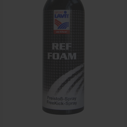
Dry Needling
Echogel & Ultrasoundgel
Verbruiksmaterialen
Massage
Massagetafels
Sportbraces
EHBO en BHV
Pedicure artikelen
Behandelstoel elektrisch
Aanbiedingen groothandel fysiotherapie en massage
Cursussen