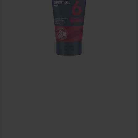
Zalven, crèmes, etherische olie
Massage accessoires
Massagetafels
Sportbraces
EHBO en BHV
Pedicure artikelen
Behandelstoel elektrisch
Aanbiedingen groothandel fysiotherapie en massage
Cursussen
Krukken