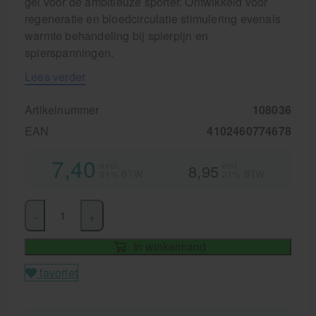
gel voor de ambitieuze sporter. Ontwikkeld voor
regeneratie en bloedcirculatie stimulering evenals
warmte behandeling bij spierpijn en
spierspanningen.
Lees verder
Artikelnummer
108036
EAN
4102460774678
7,40
excl.
incl.
8,95
21% BTW
21% BTW
-
+
In winkelmand
favoriet