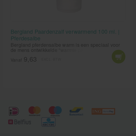
Bergland Paardenzalf verwarmend 100 ml. |
Pferdesalbe
Bergland pferdensalbe warm is een speciaal voor
de mens ontwikkelde "warmte paardenzalf". De
actieve ingrediënten van de "Horse Ointment
9,63
EXCL. BTW
Warming" zorgen voor een langdurige, gelijkmatige
Vanaf
opwarming van de huid. Het aanwezige
gemberextract stimuleert de warmte-receptoren, een
aangenaam gevoel van warmte verspreidt zich.