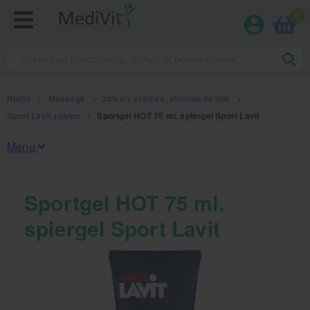
0
Home
>
Massage
>
Zalven, crèmes, etherische olie
>
Sport Lavit zalven
>
Sportgel HOT 75 ml. spiergel Sport Lavit
Menu
Fysiotherapieproducten
Sportgel HOT 75 ml.
spiergel Sport Lavit
Verbruiksmaterialen
Massage
Massage, oliën en lotion