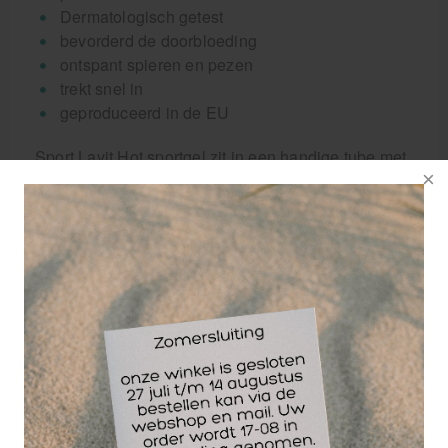
Dermatologisch getest
bevorderd de doorbloeding
ontspant spieren en pezen
trekt snel in
geproduceerd in de EU
Sport Lavit Hot sportgel zit in een handige tube met
klikdop, zodat je de tube gemakkelijk mee kunt
nemen in de sporttas en keer op keer je spieren
kunt verwennen.
Koop deze warmte gel per stuk of krijg extra korting
bij afname van 2 tubes.
Wellicht ook interessant