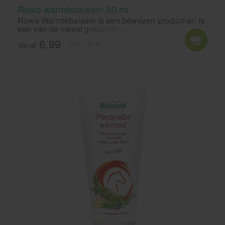
Rowo warmtebalsem 50 ml.
Rowo Warmtebalsem is een bewezen product en is
een van de meest gebruikte speciale preparaten.
De warmtebalsem begeleid zowel professionele als
6,99
EXCL. BTW
vrije tijd sporters en wordt ook gebruikt in de
Vanaf
behandeling door gespecialiseerde gebruikers. Een
massage met Rowo Warmtebalsem genereert een
langdurig, prettig gevoel van warmte.