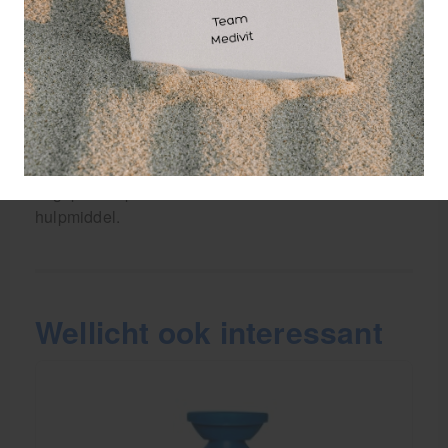
heeft verschillende toepassingen en wordt veel
gebruikt in de EHBO, industrie en bouw. In de
EHBO-kit is deze ampul een onmisbaar onderdeel
voor snelle oogverzorging bij ongevallen. In de
industrie wordt het vaak gebruikt in laboratoria,
fabrieken en andere werkomgevingen waarin
chemische stoffen betrokken zijn. In de bouw, waar
stof en vuil de ogen kunnen irriteren, is deze
oogspoelampul eveneens een waardevol
hulpmiddel.
Wellicht ook interessant