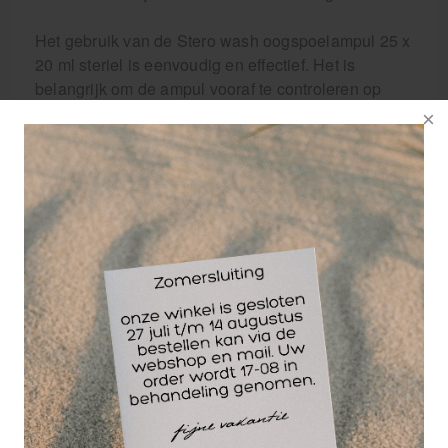
Het gebruik van de Stero wash oogspoelampul 25 x
20 ml steriel is eenvoudig en effectief. Het is
belangrijk om de ampul vooraf te controleren op
eventuele beschadigingen, om er zeker van te zijn
dat de inhoud steriel is. Daarna verwijder je
voorzichtig de dop van de ampul. Vervolgens plaats
je de ampul bij het oog en door een zachte druk op
de ampul uit te oefenen, wordt de vloeistof in een
zachte en continue straal over het oog geleid. Draai
het hoofd licht naar de zijkant zodat de vloeistof
gemakkelijk kan weglopen. Het is ook belangrijk om
beide ogen te spoelen, zelfs als slechts één oog
betrokken lijkt te zijn bij het incident, omdat de
stoffen mogelijk naar het andere oog kunnen
migreren.
De Stero wash oogspoelampul 25 x 20 ml steriel