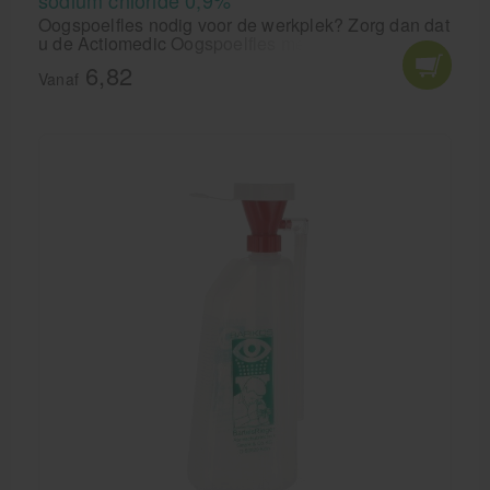
sodium chloride 0,9%
Oogspoelfles nodig voor de werkplek? Zorg dan dat
u de Actiomedic Oogspoelfles met sodium chloride
0,9% in huis heeft. Voor spoelen van ogen bij stof,
6,82
splinters of vuil.
Vanaf