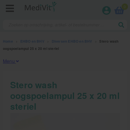
0
Home
>
EHBO en BHV
>
Diversen EHBO en BHV
>
Stero wash
oogspoelampul 25 x 20 ml steriel
Menu
Fysiotherapieproducten
Stero wash
oogspoelampul 25 x 20 ml
Verbruiksmaterialen
steriel
Massage
Massagetafels
Sportbraces