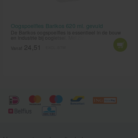
Oogspoelfles Barikos 620 ml. gevuld
De Barikos oogspoelfles is essentieel in de bouw
en industrie bij oogletsel. Met zijn unieke formule en
directe toediening spoelt de Barikos KS
24,51
EXCL. BTW
oogspoelfles snel en effectief vuil, stof of
Vanaf
chemicaliën uit je ogen. Bescherm je kostbare ogen
en voorkom blijvend letsel met deze onmisbare
oogspoelfles.