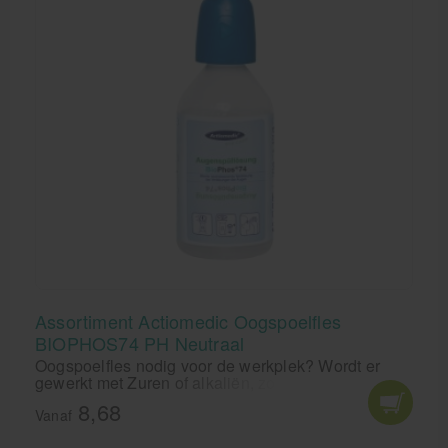
Assortiment Actiomedic Oogspoelfles
BIOPHOS74 PH Neutraal
Oogspoelfles nodig voor de werkplek? Wordt er
gewerkt met Zuren of alkaliën, zorg dan dat u de
Actiomedic Oogspoelfles BIOPHOS74 PH Neutraal
8,68
in huis heeft.
Vanaf