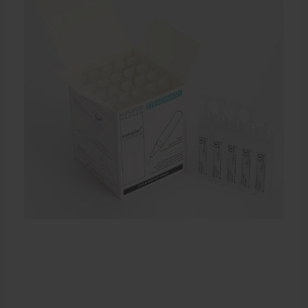
EHBO en BHV
Verbandtrommels
Pleisters
Verband
Brandwonden verzorging
Desinfectie middelen
Handschoenen en bescherming
Medische hulpmiddelen
Veiligheidshesjes
Diversen EHBO en BHV
Pedicure artikelen