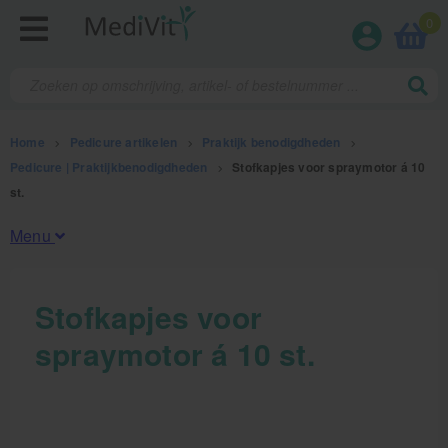
0
Home
>
Pedicure artikelen
>
Praktijk benodigdheden
>
Pedicure | Praktijkbenodigdheden
>
Stofkapjes voor spraymotor á 10
st.
Menu
Fysiotherapieproducten
Stofkapjes voor
spraymotor á 10 st.
Verbruiksmaterialen
Massage
Massagetafels