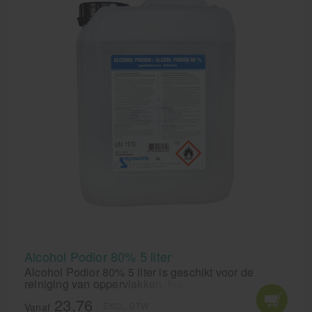
Alcohol Podior 80% 5 liter
Alcohol Podior 80% 5 liter is geschikt voor de
reiniging van oppervlakken, huid en instrumentaria.
Alcohol Podior 80% is een effectief
23,76
EXCL. BTW
desinfectiemiddel.
Vanaf