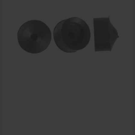
Sportbraces
EHBO en BHV
Pedicure artikelen
Voetverzorging
Diverse pedicure producten
Praktijk benodigdheden
Behandelstoel elektrisch
Aanbiedingen groothandel fysiotherapie en massage
Cursussen
Krukken