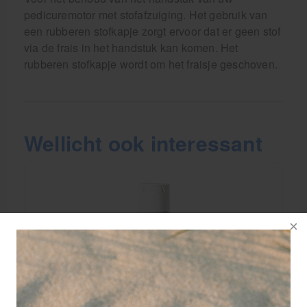
pedicuremotor met stofafzuiging. Het gebruik van
een rubberen stofkapje zorgt ervoor dat er geen stof
via de frais in het handstuk kan komen. Het
rubberen stofkapje wordt om het fraisje geschoven.
Wellicht ook interessant