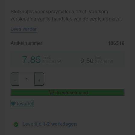
Stofkapjes voor spraymotor á 10 st. Voorkom
verstopping van je handstuk van de pedicuremotor.
Lees verder
Artikelnummer
106510
7,85
excl.
incl.
9,50
21% BTW
21% BTW
-
+
In winkelmand
favoriet
Levertijd
1-2 werkdagen