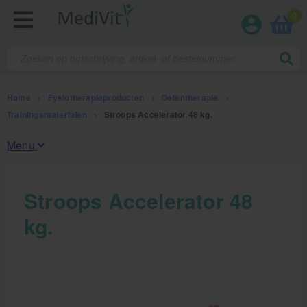
0
Home
>
Fysiotherapieproducten
>
Oefentherapie
>
Trainingsmaterialen
>
Stroops Accelerator 48 kg.
Menu
Fysiotherapieproducten
Stroops Accelerator 48
kg.
Oefentherapie
Koude en warmte therapie
Anatomie posters en skeletten
Meten en testen