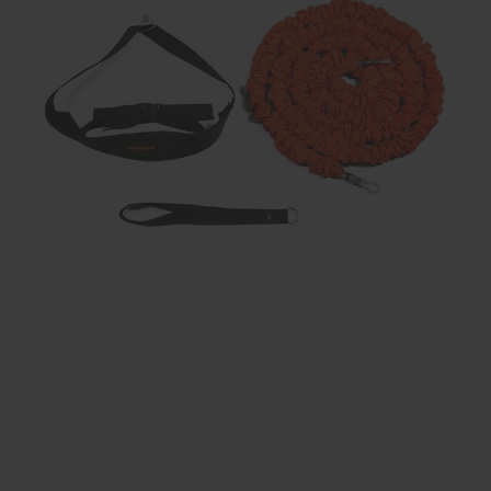
Dry Needling
Echogel & Ultrasoundgel
Verbruiksmaterialen
Massage
Massagetafels
Sportbraces
EHBO en BHV
Pedicure artikelen
Behandelstoel elektrisch
Aanbiedingen groothandel fysiotherapie en massage
Cursussen