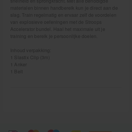
snelheid en sprongkracht. Met alle benodigde
materialen binnen handbereik kun je direct aan de
slag. Train regelmatig en ervaar zelf de voordelen
van explosieve oefeningen met de Stroops
Accelerator bundel. Haal het maximale uit je
training en bereik je persoonlijke doelen.
Inhoud verpakking:
1 Slastix Clip (3m)
1 Anker
1 Belt