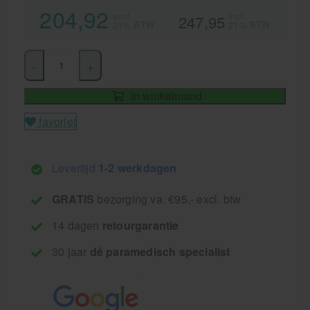
204,92
excl.
incl.
247,95
21% BTW
21% BTW
-
+
In winkelmand
favoriet
Levertijd
1-2 werkdagen
GRATIS
bezorging va. €95,- excl. btw
14 dagen
retourgarantie
30 jaar
dé paramedisch specialist