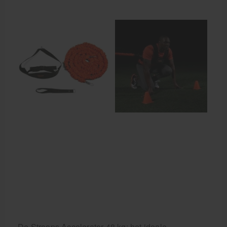
Krukken
De Stroops Accelerator 48 kg: het ideale