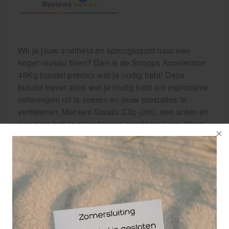
Wil je jouw snelheid en sprongkracht naar een
hoger niveau tillen? Dan is de Stroops Accelerator
48Kg bundel precies wat je nodig hebt! Deze
bundel bevat alles wat je nodig hebt om explosieve
oefeningen uit te voeren en jouw prestaties te
verbeteren. Met een Slastix Clip (3m), een anker en
een riem heb je alles binnen handbereik om direct
aan de slag te gaan.
De Stroops Accelerator bundel is speciaal
ontwikkeld om jou te helpen bij het verbeteren van
jouw snelheid en sprongkracht. De riem kan
eenvoudig om je middel worden bevestigd, terwijl
het anker aan een geschikt bevestigingspunt kan
worden vastgemaakt, zoals bomen, palen of palen,