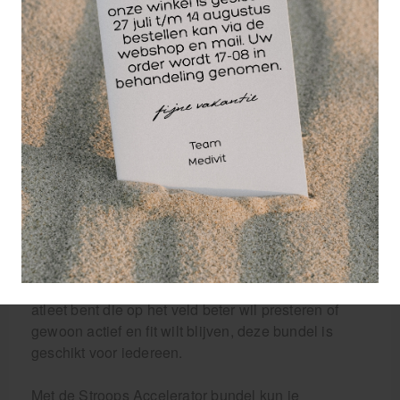
zodat je veilig kunt trainen. Met de Slastix Clip (3m)
kun je gelijk aan de slag.
Een groot voordeel van de Stroops Accelerator
bundel is de beschermende Nylon hoes rondom de
Clip, waardoor je veilig kunt trainen zonder je
zorgen te maken over knappende elastieken. Dit is
vooral belangrijk bij explosieve oefeningen, waarbij
je krachtig moet kunnen bewegen zonder afgeleid
te worden door potentiële risico's.
Door regelmatig te trainen met de Stroops
Accelerator 48Kg bundel, kun je jouw snelheid en
sprongkracht aanzienlijk verbeteren. Of je nu een
atleet bent die op het veld beter wil presteren of
gewoon actief en fit wilt blijven, deze bundel is
geschikt voor iedereen.
Met de Stroops Accelerator bundel kun je