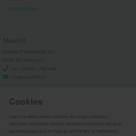
Aanbiedingen
MediVit
Houtse Parallelweg 41
5706 AC Helmond
+31 (0)492 - 792 482
info@medivit.nl
Openingstijden:
Cookies
Maandag t/m vrijdag
08.00 - 12.30u
Laat ons weten welke cookies we mogen plaatsen.
13.00 - 16.00u
Wanneer essentiële cookies aanklikt verzamelen wij geen
Wij pauzeren tussen 12.30 en 13.00u
persoonsgegevens en help je ons de site te verbeteren.