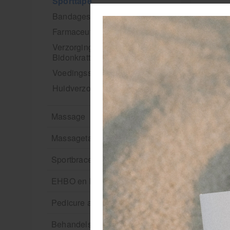
Sporttape
Bandages en zwachtels
Farmaceutische artikelen
Verzorgingskoffers |
Bidonkratten
Voedingssupplementen
Huidverzorging
Massage
Massagetafels
Sportbraces
EHBO en BHV
Pedicure artikelen
Behandelstoel elektrisch