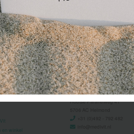
MediVit
Houtse Parallelweg 41
5706 AC Helmond
+31 (0)492 - 792 482
Vit
info@medivit.nl
 en winkel