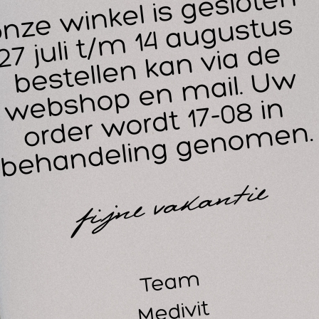
G
14
30
nthetische watten 6 cm. x 2,75 m..
idvriendelijk, gemakkelijk aan te leggen. Compacte verpakki
erbandtrommel.