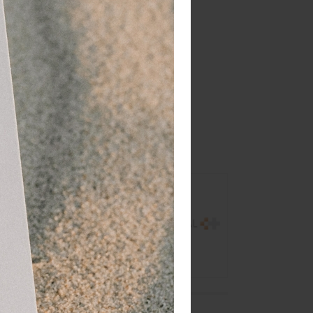
RATIS
bezorging va. €95,- excl. btw
 dagen
retourgarantie
 jaar
dé paramedisch specialist
ng voor de