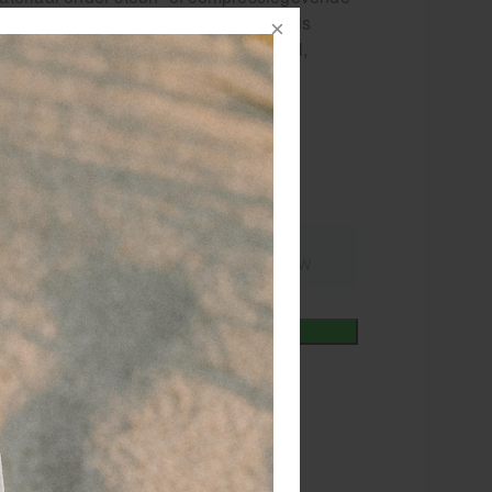
s. Ze zijn gemaakt van polyester vezels
yester, per stuk verpakt in een wikkel,
orlatend en niet absorberend.
rder
nummer
104023
8715886005835
,64
excl.
incl.
0,70
9% BTW
9% BTW
+
In winkelmand
iet
or 15.00 besteld
dezelfde werkdag
rzonden!