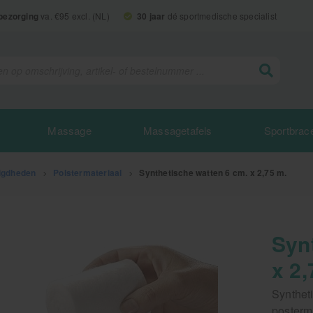
 bezorging
va. €95 excl. (NL)
30 jaar
dé sportmedische specialist
Massage
Massagetafels
Sportbrac
igdheden
>
Polstermateriaal
>
Synthetische watten 6 cm. x 2,75 m.
Syn
x 2,
Synthet
posterm