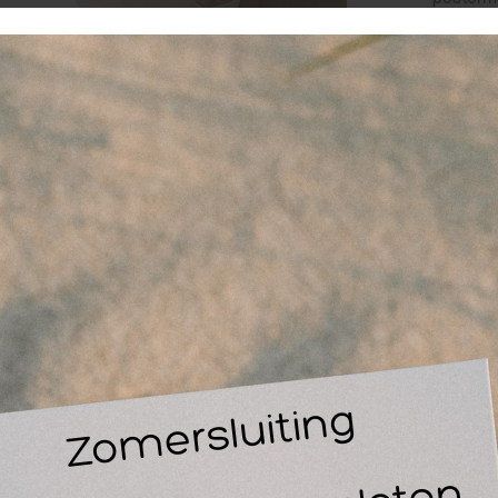
windsel
100% pol
luchtdo
Lees ve
Artikel
EAN
0
-
favor
vo
ve