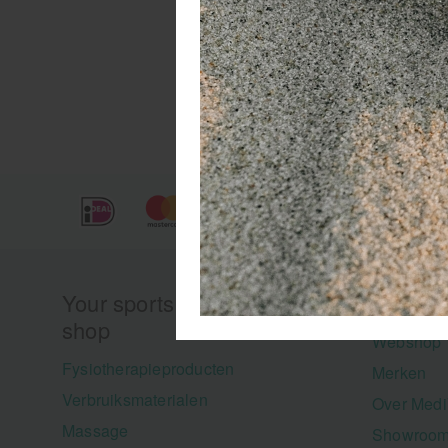
Your sports and medical
Menu
shop
Webshop
Fysiotherapieproducten
Merken
Verbruiksmaterialen
Over Medi
Massage
Showroom