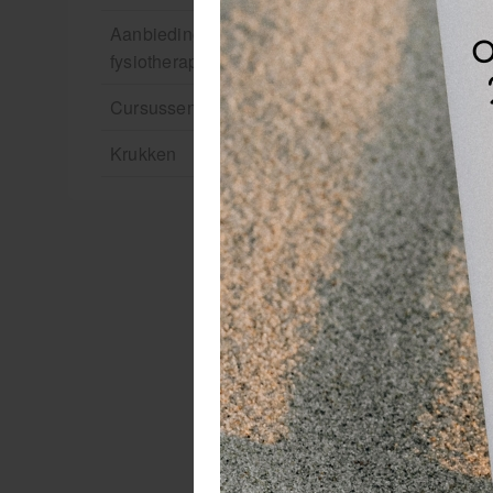
Aanbiedingen groothandel
fysiotherapie en massage
Cursussen
Krukken
Sy
Hu
v