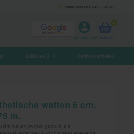
Klantenservice
0492 792 482
0
winkelmand
mijn account
es
EHBO en BHV
Pedicure artikelen
thetische watten 6 cm.
75 m.
ische watten worden gebruikt als
ateriaal onder steun- of compressiegevende