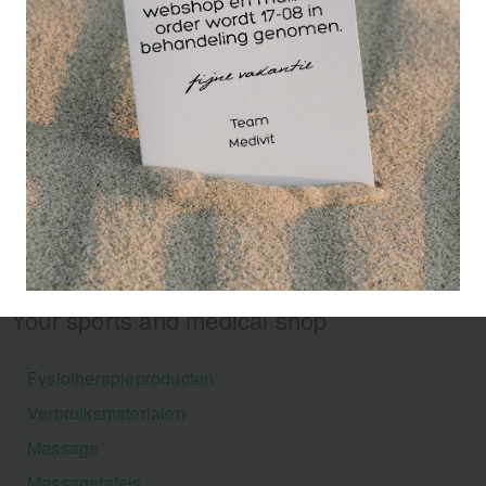
Your sports and medical shop
Fysiotherapieproducten
Verbruiksmaterialen
Massage
Massagetafels