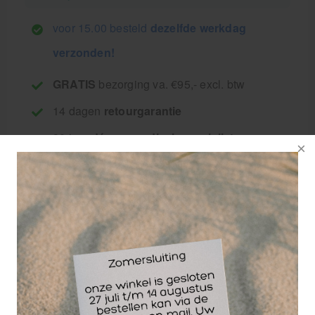
voor 15.00 besteld
dezelfde werkdag
verzonden!
GRATIS
bezorging va. €95,- excl. btw
14 dagen
retourgarantie
30 jaar
dé paramedisch specialist
Siliconen hulpmiddel ter bescherming van het topje
van de teen.