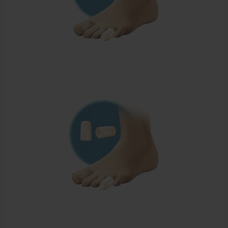
Sportbraces
EHBO en BHV
Pedicure artikelen
Voetverzorging
Diverse pedicure producten
Praktijk benodigdheden
Behandelstoel elektrisch
Aanbiedingen groothandel fysiotherapie en massage
Cursussen
Krukken