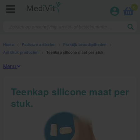
0
Home
>
Pedicure artikelen
>
Praktijk benodigdheden
>
Antidruk producten
>
Teenkap silicone maat per stuk.
Menu
Fysiotherapieproducten
Teenkap silicone maat per
stuk.
Verbruiksmaterialen
Massage
Massagetafels