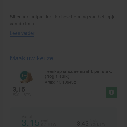
Siliconen hulpmiddel ter bescherming van het topje
van de teen.
Lees verder
Maak uw keuze
Teenkap silicone maat L per stuk.
(Nog 1 stuk)
Artikelnr.
106432
3,15
EXCL. BTW
Vanaf
3,15
incl.
excl.
3,43
9% BTW
9% BTW