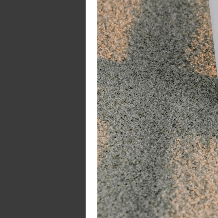
De
l
De
W