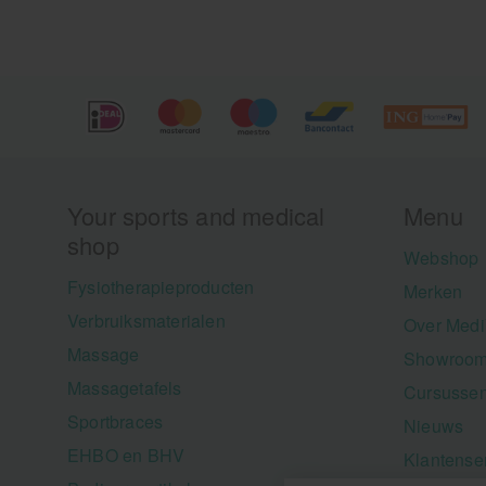
Your sports and medical
Menu
shop
Webshop
Fysiotherapieproducten
Merken
Verbruiksmaterialen
Over Medi
Massage
Showroom
Massagetafels
Cursusse
Sportbraces
Nieuws
EHBO en BHV
Klantense