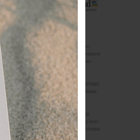
rzame oefenbal
ijn grote
 verschillende
 bij intensief gebruik, goed bestand tegen
ra veilig en betrouwbaar, ook voor intensieve
dat je stevig en comfortabel kunt werken
ens complexe bewegingen.
 kernspiertraining, waardoor je flexibiliteit
actieve zithouding te bevorderen, wat ideaal
al je een professioneel hulpmiddel in je
oor dagelijks gebruik en duurzaam genoeg voor
 van Theraband, ga niet voor goedkope Chinese
pt kan dat vergaande gevolgen hebben.