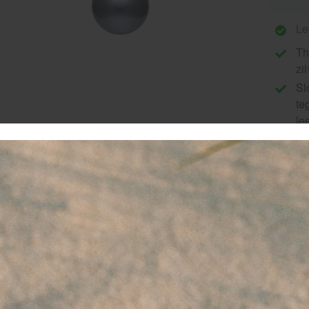
Le
Th
zi
Sl
te
le
Pr
th
e
TheraBand PRO Series SCP Exercise Ball in zilver (85 c
elzijdige oefenbal, speciaal ontworpen voor professioneel geb