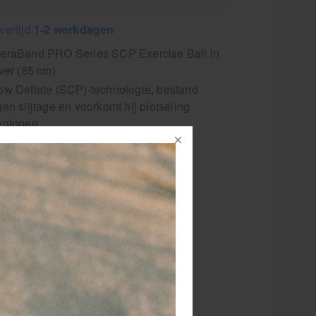
vertijd
1-2 werkdagen
eraBand PRO Series SCP Exercise Ball in
lver (85 cm)
ow Deflate (SCP)-technologie, bestand
gen slijtage en voorkomt hij plotseling
eglopen.
ofessionele therapie bal voor
erapeutische doeleinden
m)
is een
ruik.