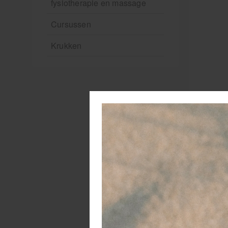
fysiotherapie en massage
Cursussen
Krukken
D
ve