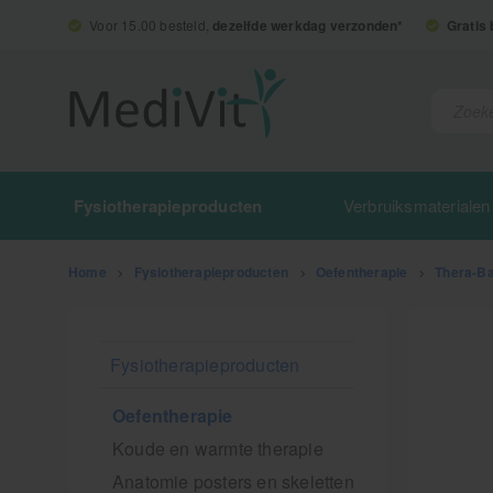
Voor 15.00 besteld,
dezelfde werkdag verzonden*
Gratis
Fysiotherapieproducten
Verbruiksmaterialen
Home
>
Fysiotherapieproducten
>
Oefentherapie
>
Thera-B
Fysiotherapieproducten
Oefentherapie
Koude en warmte therapie
Anatomie posters en skeletten