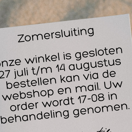
siotherapeuten en ergotherapeuten vertrouwen op deze duu
j het ondersteunen van diverse therapieën en trainingen. Met z
ameter van 85 cm is de bal perfect voor het uitvoeren van
abiliteitsoefeningen, balansverbetering, en krachttraining voor
iergroepen.
ankzij de
Slow Deflate (SCP)-technologie
blijft de bal, zelfs
ijtage en voorkomt hij plotseling leeglopen. Dit maakt hem ext
validatie en oefensessies. De hoogwaardige grip zorgt ervoor 
nder dat de bal uitglijdt, wat voor extra stabiliteit zorgt tijd
 TheraBand oefenbal biedt ondersteuning bij rug-, schouder- en
 kracht verbetert. Deze bal is ook geschikt als zitbal om een 
 voor langdurig gebruik op kantoor of tijdens therapie.
et de
TheraBand PRO Series SCP Exercise Ball in zilver
ha
aktiijk dat zowel kwaliteit als veelzijdigheid biedt. Ideaal v
ke praktijk! Kies in een professionele setting voor kwaliteit
rken. Als tijdens een oefening of therapie een bal kapot kla