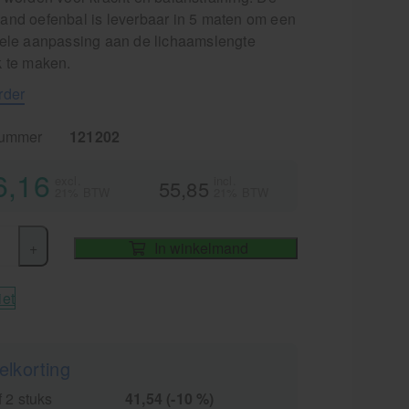
and oefenbal is leverbaar in 5 maten om een
uele aanpassing aan de lichaamslengte
k te maken.
rder
nummer
121202
6,16
excl.
incl.
55,85
21% BTW
21% BTW
+
In winkelmand
iet
elkorting
 2 stuks
41,54 (-10 %)