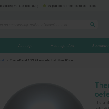
 bezorging
va. €95 excl. (NL)
30 jaar
dé sportmedische specialist
Massage
Massagetafels
Sportbrac
and
>
Thera-Band ABS Zit en oefenbal zilver 85 cm
The
oefe
Thera-B
gebruik