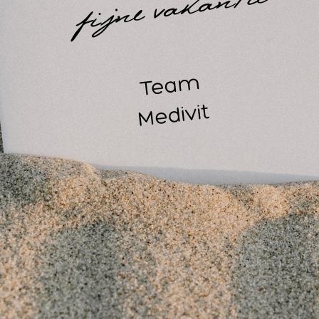
 Zitbal wordt geleverd met een dopje en een verloopventiel (
uchtbed pomp kunt oppompen).
 maten van een therapiebal of oefenbal werken alsvolgt:
kleiner dan 1.50 m - Ø 45 cm - geel
1.50 - 1.70 m - Ø 55 cm - rood
1.70 - 1.88 m - Ø 65 cm - groen
1.88 - 2.00 m - Ø 75 cm - blauw
groter dan 2.00 m - Ø 85 cm - zilver
ellicht ook interessant