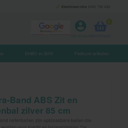
Klantenservice
0492 792 482
0
winkelmand
mijn account
es
EHBO en BHV
Pedicure artikelen
ra-Band ABS Zit en
nbal zilver 85 cm
and oefenballen zijn opblaasbare ballen die
t worden voor kracht en balanstraining. De