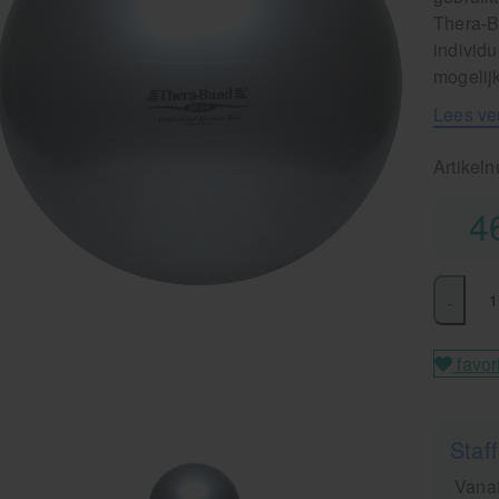
Thera-B
individ
mogelij
Lees ve
Artikel
4
-
favor
Staff
Vanaf