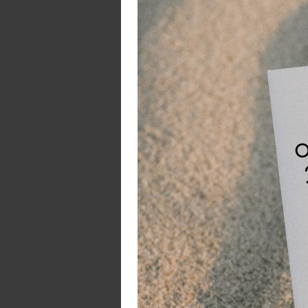
Fy
bi
di
st
sp
D
sl
re
zo
De
en
is
M
pr
el
me