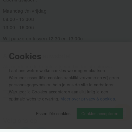
Maandag t/m vrijdag
08.00 - 12.30u
13.00 - 16.00u
Wij pauzeren tussen 12.30 en 13.00u
Cookies
Aanmelden nieuwsbrief
Als eerste op de hoogte zijn van het laatste nieuws:
Laat ons weten welke cookies we mogen plaatsen.
Wanneer essentiële cookies aanklikt verzamelen wij geen
persoonsgegevens en help je ons de site te verbeteren.
Wanneer je Cookies accepteren aanklikt krijg je een
optimale website ervaring.
Meer over privacy & cookies
.
Essentiële cookies
Cookies accepteren
Volg ons op