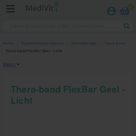
0
Home
>
Fysiotherapieproducten
>
Oefentherapie
>
Thera-Band
>
Thera-band FlexBar Geel - Licht
Menu
Fysiotherapieproducten
Thera-band FlexBar Geel -
Licht
Oefentherapie
Koude en warmte therapie
Anatomie posters en skeletten
Meten en testen