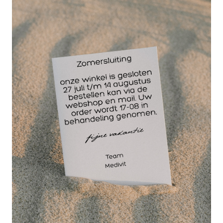
De 30 cm lange
Thera-Band FlexBar
is een draagbaar
lichtgewicht
weerstandstrainer
met gemakkelijke
grip. De Flexbar
wordt gebruikt voor
revalidatie en versterking van handen, polsen,
onderarmen en schouders. De Thera-Band FlexBar
is in verschillende weerstanden verkrijgbaar.
Deze uitvoering in het geel is geclassificeerd als
licht, in gebruik.