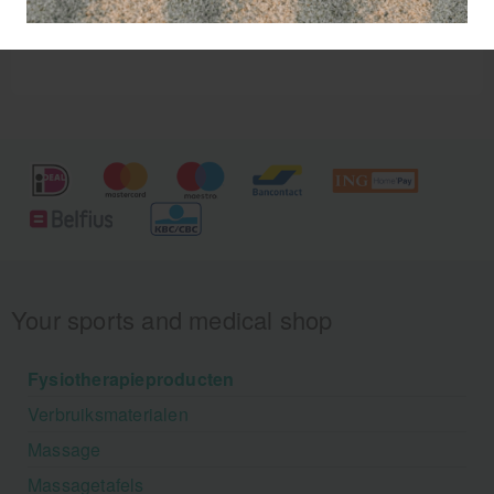
Your sports and medical shop
Fysiotherapieproducten
Verbruiksmaterialen
Massage
Massagetafels