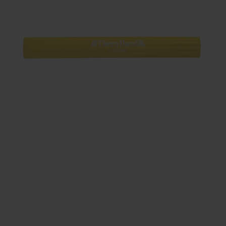
Dry Needling
Echogel & Ultrasoundgel
Verbruiksmaterialen
Massage
Massagetafels
Sportbraces
EHBO en BHV
Pedicure artikelen
Behandelstoel elektrisch
Aanbiedingen groothandel fysiotherapie en massage
Cursussen