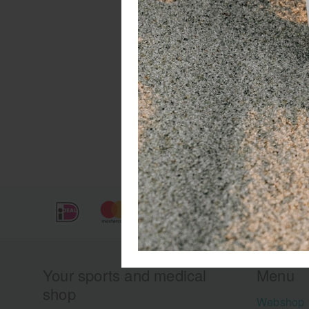
Your sports and medical
Menu
shop
Webshop