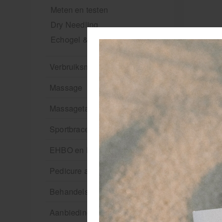
Meten en testen
Dry Needling
Echogel & Ultrasoundgel
Verbruiksmaterialen
Massage
Massagetafels
Sportbraces
EHBO en BHV
Pedicure artikelen
Behandelstoel elektrisch
Aanbiedingen groothandel