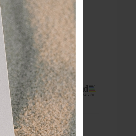
RATIS
bezorging va. €95,- excl. btw
 dagen
retourgarantie
 jaar
dé paramedisch specialist
 bijvoorbeeld
t extra lekker
is makkelijk