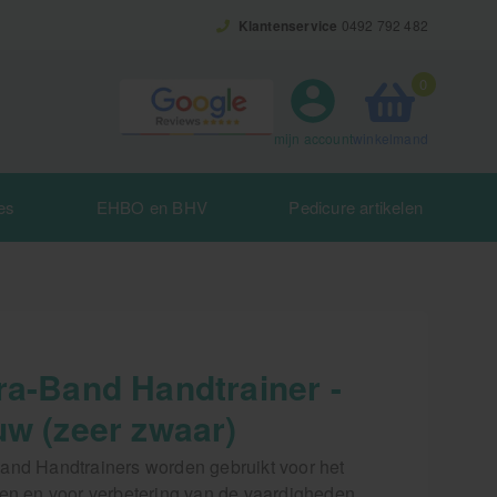
Klantenservice
0492 792 482
0
winkelmand
mijn account
es
EHBO en BHV
Pedicure artikelen
ra-Band Handtrainer -
uw (zeer zwaar)
and Handtrainers worden gebruikt voor het
ken en voor verbetering van de vaardigheden