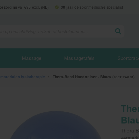
 bezorging
va. €95 excl. (NL)
30 jaar
dé sportmedische specialist
Massage
Massagetafels
Sportbrac
smaterialen fysiotherapie
>
Thera-Band Handtrainer - Blauw (zeer zwaar)
The
Bla
Thera-B
verster