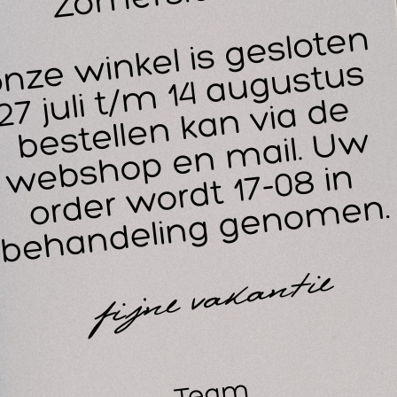
G
14
30
 Thera-Band Handtrainer heeft diverse gebruikersdoeleinden,
jdens therapie, sport, fitness en gezondheid. De handtrainer lig
 de hand door het zachte en flexibele materiaal. Het materiaal 
choon te maken.
 Thera-Band handtrainer is verkrijgbaar in vijf weerstanden:
Geel - licht
Rood - medium
Groen - zwaar
Blauw - zeer zwaar