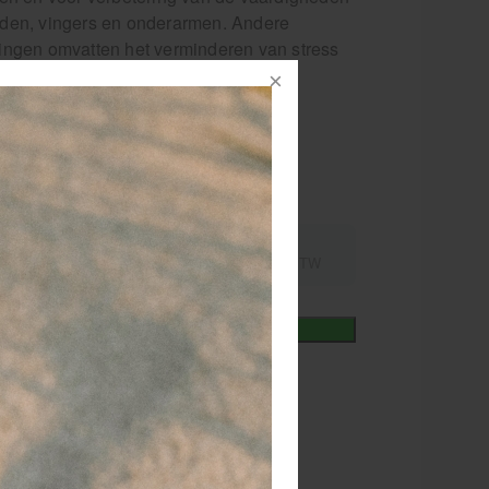
den, vingers en onderarmen. Andere
ingen omvatten het verminderen van stress
te en koude therapie.
rder
nummer
121345
087453123388
1,43
excl.
incl.
13,83
21% BTW
21% BTW
+
In winkelmand
iet
vertijd
1-2 werkdagen