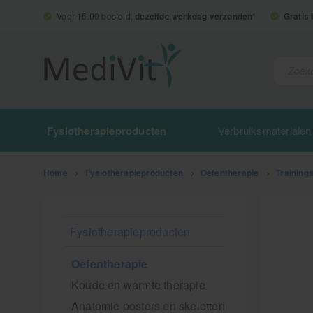
Voor 15.00 besteld,
dezelfde werkdag verzonden*
Gratis
Fysiotherapieproducten
Verbruiksmaterialen
Home
>
Fysiotherapieproducten
>
Oefentherapie
>
Training
Fysiotherapieproducten
Oefentherapie
Koude en warmte therapie
Anatomie posters en skeletten