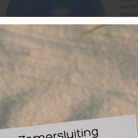
van han
toepass
en warm
Lees ve
Artikel
EAN
1
-
favor
Le