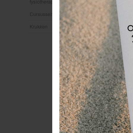
fysiotherapie en massage
Cursussen
Krukken
De
ti
in
s
De