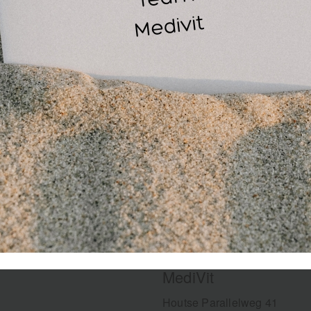
Zwart - speciaal zwaar
MediVit
Houtse Parallelweg 41