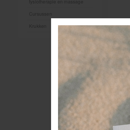
fysiotherapie en massage
Cursussen
Krukken