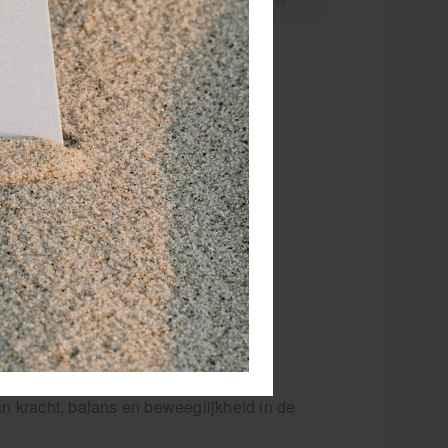
21% BTW
21% BTW
or 15.00 besteld
dezelfde werkdag
rzonden!
RATIS
bezorging va. €95,- excl. btw
 dagen
retourgarantie
 jaar
dé paramedisch specialist
 gebruikt kunnen worden tijdens
grammas.
eschikt is voor elk niveau.
n kracht, balans en beweeglijkheid in de