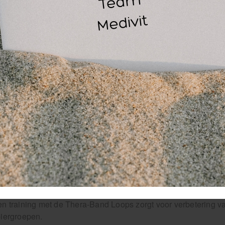
vo
ve
G
14
30
 Theraband Loops zijn een universele latex-oefenbanden die
erstandstrainingen, stretchoefeningen en crosstrainingspro
or de verschillende weerstanden is het een trainingstool die g
n training met de Thera-Band Loops zorgt voor verbetering va
iergroepen.