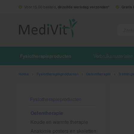
Voor 15.00 besteld,
dezelfde werkdag verzonden*
Gratis
Fysiotherapieproducten
Verbruiksmaterialen
Home
>
Fysiotherapieproducten
>
Oefentherapie
>
Training
Fysiotherapieproducten
Oefentherapie
Koude en warmte therapie
Anatomie posters en skeletten