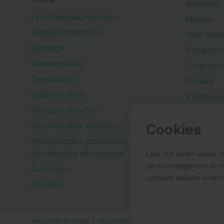
Webshop
Fysiotherapieproducten
Merken
Verbruiksmaterialen
Over Medi
Massage
Showroom
Massagetafels
Cursusse
Sportbraces
Nieuws
EHBO en BHV
Klantense
Pedicure artikelen
Contact
Cookies
Behandelstoel elektrisch
Aanbiedi
Aanbiedingen groothandel
fysiotherapie en massage
Laat ons weten welke c
persoonsgegevens en hel
Cursussen
optimale website ervari
Krukken
Verzendinformatie / retourbeleid
Sitemap
Disclaimer