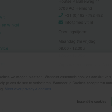
Houtse Parallelweg 41
5706 AC Helmond
+31 (0)492 - 792 482
Vit
info@medivit.nl
 en winkel
Openingstijden:
n
Maandag t/m vrijdag
rvice
08.00 - 12.30u
13.00 - 16.00u
ngen
Wij pauzeren tussen 12.30 e
ookies we mogen plaatsen. Wanneer essentiële cookies aanklikt ver
p je ons de site te verbeteren. Wanneer je Cookies accepteren aankl
ng.
Meer over privacy & cookies
.
Essentiële cookies
Privacy verklaring
Colofon
Cookie-instellingen