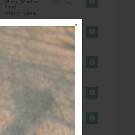
45 cm. / Medium -
EXCL. BTW
Rood
Artikelnr.
121165
9,14
Thera-Band Loops
45 cm. / Zwaar -
EXCL. BTW
Groen
Artikelnr.
121166
9,14
Thera-Band Loops
45 cm. / Zeer-zwaar
EXCL. BTW
- Blauw
Artikelnr.
121167
8,01
Thera-Band Loops
Geel (licht ) / 30 cm
EXCL. BTW
Artikelnr.
121258
5,99
Thera-Band Loops
Rood (medium) / 20
EXCL. BTW
cm
Artikelnr.
121269