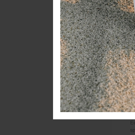
De
we
Do
Ee
sp