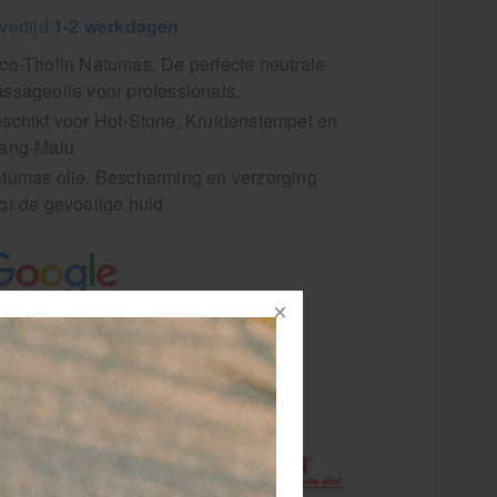
vertijd
1-2 werkdagen
co-Tholin Natumas. De perfecte neutrale
ssageolie voor professionals.
schikt voor Hot-Stone, Kruidenstempel en
ang-Malu
tumas olie. Bescherming en verzorging
or de gevoelige huid
en