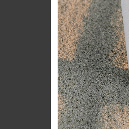
w
Na
pe
in
W
Al
me
ee