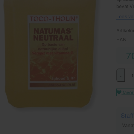
bevat Vi
Lees ve
Artikel
EAN
7
-
favor
Staff
Vanaf