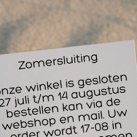
co-Tholin Natumas Neutraal is dé ideale, natuurlijke en wat v
ssage-olie voor masseurs en therapeuten die de allerhoogste
n hun materialen. Omdat deze hoogwaardige olie volledig vrij
egevoegde etherische oliën, heeft het een aangename, neutrale
or cliënten met een extreem gevoelige huid. Bovendien is de o
t specifieke essentiële oliën, speciaal afgestemd op de behoe
atumas is ideaal voor warmte
nkzij de vettere structuur en langdurige glijdbaarheid is Nat
n langdurige voeding van de huid centraal staat. De olie is ui
Hot-Stone massages
Kruidenstempel massages
Orang-Malu massages