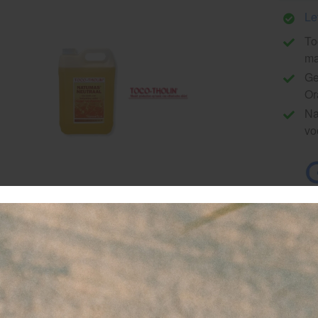
Le
To
ma
Ge
Or
Na
vo
oco-Tholin Natumas neutraal e
atuurlijke massage-olie zonder
therische oliën.