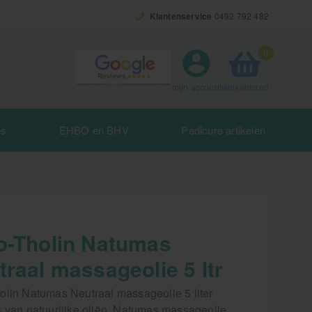
Klantenservice
0492 792 482
0
winkelmand
mijn account
es
EHBO en BHV
Pedicure artikelen
o-Tholin Natumas
raal massageolie 5 ltr
olin Natumas Neutraal massageolie 5 liter
s van natuurlijke oliën. Natumas massageolie