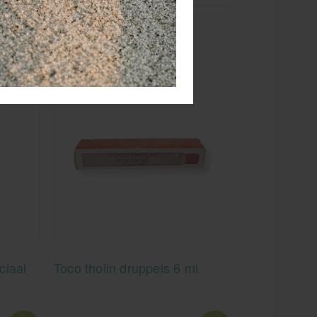
ciaal
Toco tholin druppels 6 ml.