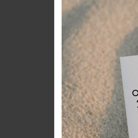
To
ma
aa
to
vo
me
N
Da
ee