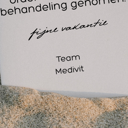
Natumas voor de verzorgende 
erking (Vitamine E)
ast professioneel gebruik in de praktijk, is Toco-Tholin Natu
rsoonlijke verzorging en bescherming. De toevoeging van Vit
tensief.
Buitensporten: Beschermt de huid effectief tegen kou, wind 
Dagelijkse verzorging: Heerlijk verzachtend en herstellend 
aarom Toco-Tholin bestellen bi
s professional wil je kunnen vertrouwen op pure kwaliteit. Net
rk, is Toco-Tholin Natumas Neutraal 100% proefdiervrij ontwi
n snelle levering en voorzie jouw massagepraktijk van de bes