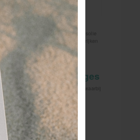
ettere
 eisen stellen
 is van
 geur. Dit maakt het de perfecte basisolie
lie uitstekend naar eigen wens te verrijken
fte van jouw klant.
- en wellnessmassages
umas Neutraal perfect voor technieken waarbij
termate geschikt voor: