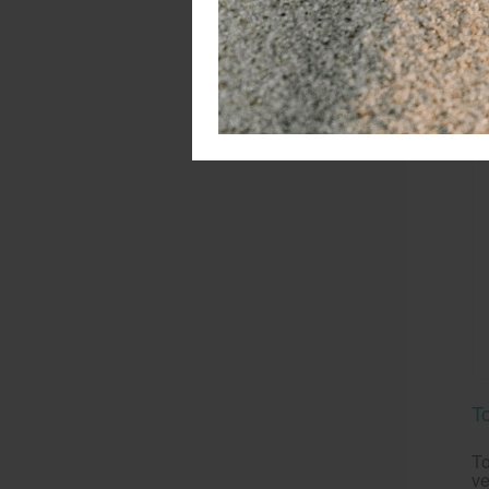
W
To
To
ve