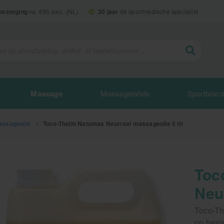
 bezorging
va. €95 excl. (NL)
30 jaar
dé sportmedische specialist
Massage
Massagetafels
Sportbrac
assageolie
>
Toco-Tholin Natumas Neutraal massageolie 5 ltr
Toc
Neut
Toco-Th
op basi