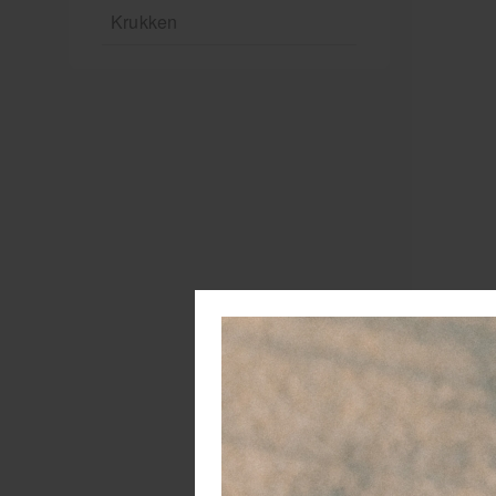
Krukken
T
n
e