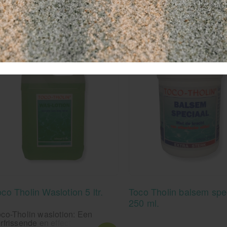
ellicht ook interessant
co Tholin Waslotion 5 ltr.
Toco Tholin balsem spe
250 ml.
co-Tholin waslotion: Een
rfrissende en effectieve