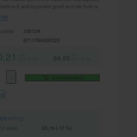
tamine-E wat bijzonder goed voor de huid is.
rder
nummer
105124
8711784000323
0,21
excl.
incl.
84,95
21% BTW
21% BTW
+
In winkelmand
iet
elkorting
 2 stuks
63,19 (-10 %)