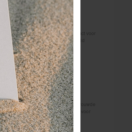
en beschermende
mas Neutraal ook een fantastisch product voor
amine E voedt de droge en schrale huid
en regen.
na het douchen of na het ontharen.
j Medivit?
 als alle andere producten van dit vertrouwde
kkeld. Bestel vandaag nog bij Medivit voor
te basisolie op de markt.