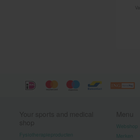
re
op
Va
ni
ac
re
ve
de
g
re
je
wa
we
eu
a
ge
st
Your sports and medical
Menu
shop
Webshop
Fysiotherapieproducten
Merken