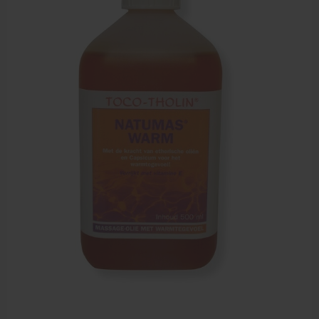
Zalven, crèmes, etherische olie
Massage accessoires
Massagetafels
Sportbraces
EHBO en BHV
Pedicure artikelen
Behandelstoel elektrisch
Aanbiedingen groothandel fysiotherapie en massage
Cursussen
Krukken