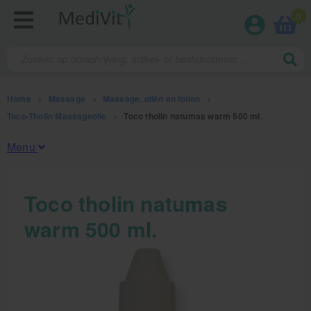
0
Home
>
Massage
>
Massage, oliën en lotion
>
Toco-Tholin Massageolie
>
Toco tholin natumas warm 500 ml.
Menu
Fysiotherapieproducten
Toco tholin natumas
warm 500 ml.
Verbruiksmaterialen
Massage
Massage, oliën en lotion