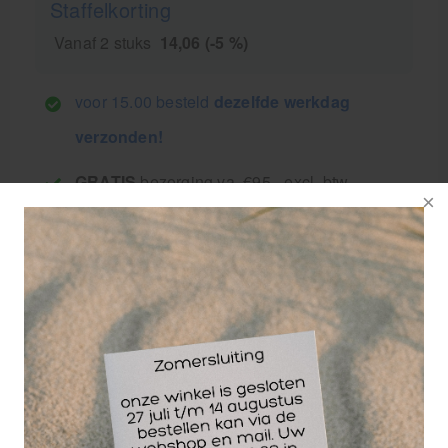
Staffelkorting
Vanaf 2 stuks
14,06 (-5 %)
voor 15.00 besteld
dezelfde werkdag
verzonden!
GRATIS
bezorging va. €95,- excl. btw
14 dagen
retourgarantie
30 jaar
dé paramedisch specialist
Toco Tholin Natumas