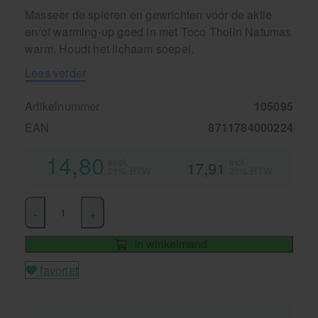
Masseer de spieren en gewrichten vóór de aktie
en/of warming-up goed in met Toco Tholin Natumas
warm. Houdt het lichaam soepel.
Lees verder
Artikelnummer
105095
EAN
8711784000224
14,80
excl.
incl.
17,91
21% BTW
21% BTW
-
+
In winkelmand
favoriet