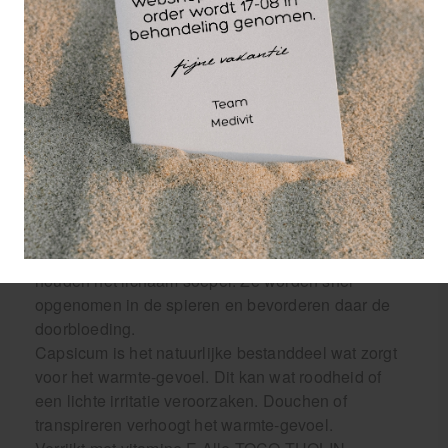
Warm is een
massage-olie die
zorgt voor een
warmtegevoel op de
huid. Tevens
beschermt Toco
Tholin Natumas
Warm, tegen kou en regen omdat deze olie wat
vetter is . Vóór de aktie of warming-up, de spieren
en gewrichten goed inmasseren. De etherische
oliën, gewonnen uit heilzame planten en kruiden,
houden het lichaam soepel. Ze worden snel
opgenomen in de spieren en bevorderen daar de
doorbloeding.
Capsicum is het natuurlijke bestanddeel wat zorgt
voor het warmte-gevoel. Dit kan wat roodheid of
een lichte irritatie veroorzaken. Douchen of
transpireren verhoogt het warmte-gevoel.