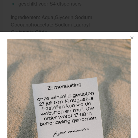
geschikt voor S4 dispensers
Ingrediënten: Aqua,Glycerin,Sodium
Cocoanphoacetate,Sodium Lauroyl
Glutamate,Citric
Acid,Betaine,Panthenol,Prpylene,Glycol,Pantolactone,
acid, Tetrassodium Iminosdiccunate
Wellicht ook interessant