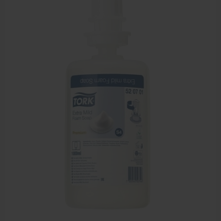
Farmaceutische artikelen
Verzorgingskoffers | Bidonkratten
Voedingssupplementen
Huidverzorging
Massage
Massagetafels
Sportbraces
EHBO en BHV
Pedicure artikelen
Behandelstoel elektrisch
Aanbiedingen groothandel fysiotherapie en massage