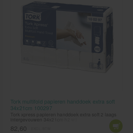
Tork multifold papieren handdoek extra soft
34x21cm 100297
Tork xpress papieren handdoek extra soft 2 laags
intergevouwen 34x21cm h2 wit 100297. De
papieren handdoekjes van Tork, de Tork xpress
82,60
EXCL. BTW
papieren handdoek extra soft 2 laags