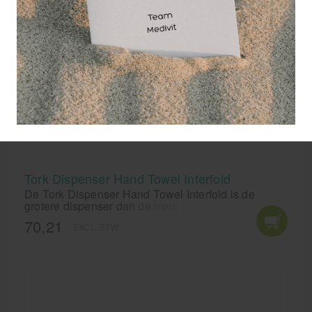
Tork Dispenser Hand Towel Interfold
De Tork Dispenser Hand Towel Interfold is de
grotere dispenser dan de mini. Geschikt voor de
intergevouwen papieren handoekjes van Tork.
70,21
EXCL. BTW