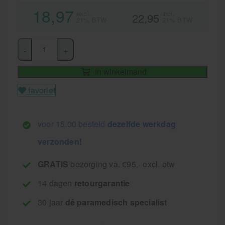
18,97
excl.
incl.
22,95
21% BTW
21% BTW
-
+
In winkelmand
favoriet
voor 15.00 besteld
dezelfde werkdag
verzonden!
GRATIS
bezorging va. €95,- excl. btw
14 dagen
retourgarantie
30 jaar
dé paramedisch specialist