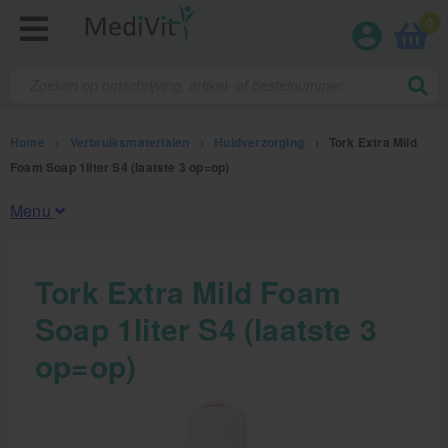
0
Home
>
Verbruiksmaterialen
>
Huidverzorging
>
Tork Extra Mild
Foam Soap 1liter S4 (laatste 3 op=op)
Menu
Fysiotherapieproducten
Tork Extra Mild Foam
Soap 1liter S4 (laatste 3
Verbruiksmaterialen
op=op)
Kinesiotape
Sporttape
Bandages en zwachtels