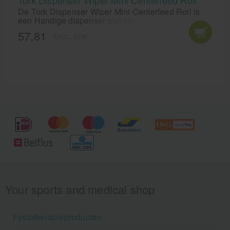
Tork Dispenser Wiper Mini Centerfeed Roll
De Tork Dispenser Wiper Mini Centerfeed Roll is
een Handige dispenser met een afmeting van 32 x
17 x 16 cm voor papieren handdoekrollen. Wordt
57,81
EXCL. BTW
geleverd in de kleur wit.
Your sports and medical shop
Fysiotherapieproducten