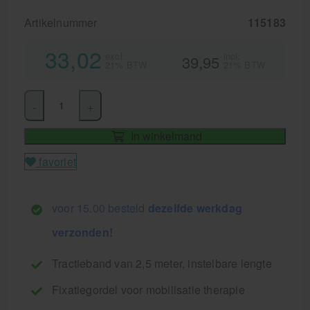
Artikelnummer
115183
33,02
excl.
incl.
39,95
21% BTW
21% BTW
-
+
In winkelmand
favoriet
voor 15.00 besteld
dezelfde werkdag
verzonden!
Tractieband van 2,5 meter, instelbare lengte
Fixatiegordel voor mobilisatie therapie