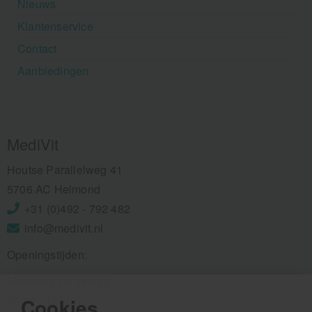
Nieuws
Klantenservice
Contact
Aanbiedingen
MediVit
Houtse Parallelweg 41
5706 AC Helmond
+31 (0)492 - 792 482
info@medivit.nl
Openingstijden:
Maandag t/m vrijdag
08.00 - 12.30u
Cookies