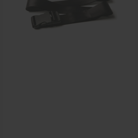
Echogel & Ultrasoundgel
Verbruiksmaterialen
Massage
Massagetafels
Sportbraces
EHBO en BHV
Pedicure artikelen
Behandelstoel elektrisch
Aanbiedingen groothandel fysiotherapie en massage
Cursussen