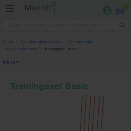
0
Home
>
Fysiotherapieproducten
>
Oefentherapie
>
Trainingsmaterialen
>
Trainingsset Basic
Menu
Fysiotherapieproducten
Trainingsset Basic
Oefentherapie
Koude en warmte therapie
Anatomie posters en skeletten
Meten en testen