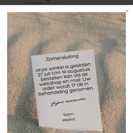
Trainingsset Basic voor speed en agility training op
het veld of in de zaal. De set met loopladders,
pionnen en palen wordt vaak gebruikt in de voetbal,
hockey, handbal etc. voor het trainen van snelheid
en wendbaarheid.
Inhoud van de trainingsset Basic:
1x Set van 40 afbakenbollen in 4 kleuren op een
houder.
2x Trainingsladder van 4 meter.
6x Sportpaal lengte 100 cm
6x Rubberen voet voor sportpalen.
De trainingsset Basic is één van de vele
trainingsmiddelen die u bij Sport Lavit vindt. Sport