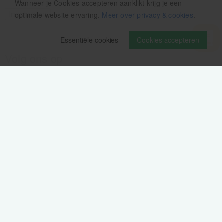
Wanneer je Cookies accepteren aanklikt krijg je een
optimale website ervaring.
Meer over privacy & cookies
.
Essentiële cookies
Cookies accepteren
Volg ons op
Verzendinformatie / retourbeleid
Sitemap
Disclaimer
Privacy verklaring
Colofon
Cookie-instellingen