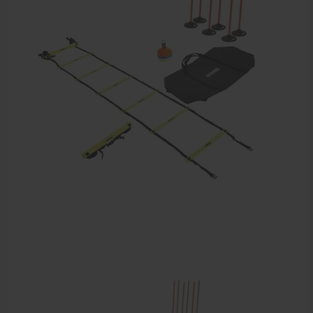
Dry Needling
Echogel & Ultrasoundgel
Verbruiksmaterialen
Massage
Massagetafels
Sportbraces
EHBO en BHV
Pedicure artikelen
Behandelstoel elektrisch
Aanbiedingen groothandel fysiotherapie en massage
Cursussen