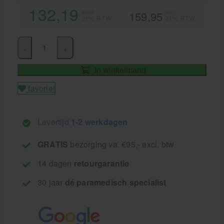
132,19
excl.
incl.
159,95
21% BTW
21% BTW
-
+
In winkelmand
favoriet
Levertijd
1-2 werkdagen
GRATIS
bezorging va. €95,- excl. btw
14 dagen
retourgarantie
30 jaar
dé paramedisch specialist