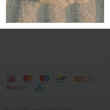
Lavit heeft een uitgebreid assortiment professionele
trainingsmaterialen voor diverse sporten.
Loopladders, pionnen, hordes, hekjes, sportpalen
met voet, balansballen, medicijnballen u vindt het
bij ons allemaal onder één dak.
Your sports and medical shop