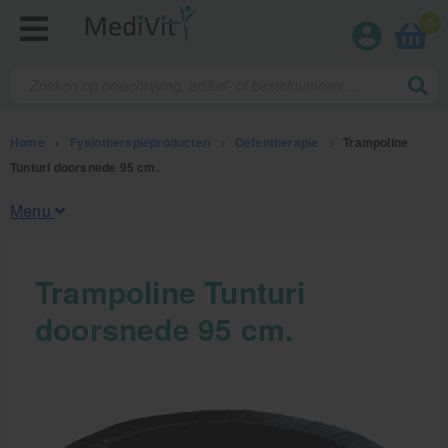
0
Home
>
Fysiotherapieproducten
>
Oefentherapie
>
Trampoline
Tunturi doorsnede 95 cm.
Menu
Fysiotherapieproducten
Trampoline Tunturi
doorsnede 95 cm.
Oefentherapie
Koude en warmte therapie
Anatomie posters en skeletten
Meten en testen