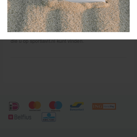
Naast Trampolines biedt Sport Lavit een zeer groot
assortiment andere traingsmaterialen voor
fysiotherapeuten, sporttherapeuten, hersteltrainers,
sporters en sport enthousiastellingen. De Tunturi
trampoline is één van de vele duizenden artikelen
die u op sportlavit.nl kunt vinden.