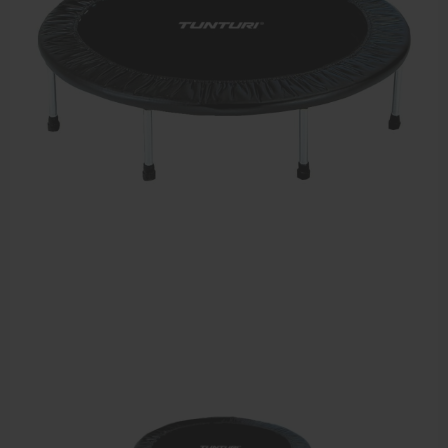
Dry Needling
Echogel & Ultrasoundgel
Verbruiksmaterialen
Massage
Massagetafels
Sportbraces
EHBO en BHV
Pedicure artikelen
Behandelstoel elektrisch
Aanbiedingen groothandel fysiotherapie en massage
Cursussen