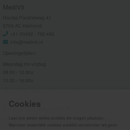
MediVit
Houtse Parallelweg 41
5706 AC Helmond
+31 (0)492 - 792 482
info@medivit.nl
Openingstijden:
Maandag t/m vrijdag
08.00 - 12.30u
13.00 - 16.00u
Wij pauzeren tussen 12.30 en 13.00u
Cookies
Aanmelden nieuwsbrief
Laat ons weten welke cookies we mogen plaatsen.
Als eerste op de hoogte zijn van het laatste nieuws:
Wanneer essentiële cookies aanklikt verzamelen wij geen