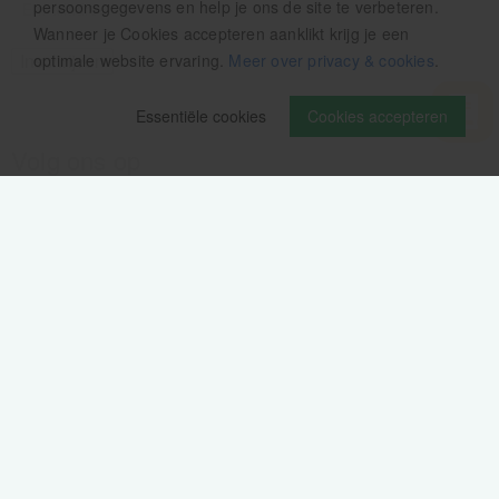
persoonsgegevens en help je ons de site te verbeteren.
Wanneer je Cookies accepteren aanklikt krijg je een
optimale website ervaring.
Meer over privacy & cookies
.
Essentiële cookies
Cookies accepteren
Volg ons op
Verzendinformatie / retourbeleid
Sitemap
Disclaimer
Privacy verklaring
Colofon