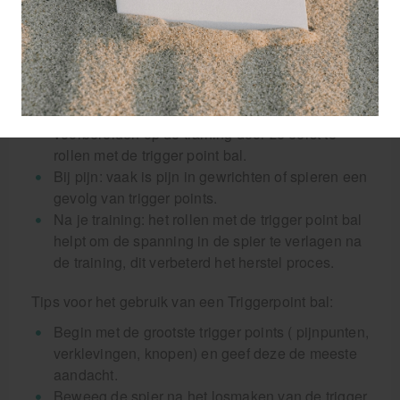
steeds zitten dan is het raadzaam om advies te
vragen bij een dokter of fysiotherapeut.
Wanneer gebruik je een Triggerpoint bal:
Voor je training: je kunt dan namelijk je spieren
voorbereiden op de training door ze eerst te
rollen met de trigger point bal.
Bij pijn: vaak is pijn in gewrichten of spieren een
gevolg van trigger points.
Na je training: het rollen met de trigger point bal
helpt om de spanning in de spier te verlagen na
de training, dit verbeterd het herstel proces.
Tips voor het gebruik van een Triggerpoint bal:
Begin met de grootste trigger points ( pijnpunten,
verklevingen, knopen) en geef deze de meeste
aandacht.
Beweeg de spier na het losmaken van de trigger