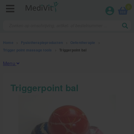
0
Home
>
Fysiotherapieproducten
>
Oefentherapie
>
Trigger point massage tools
>
Triggerpoint bal
Menu
Fysiotherapieproducten
Triggerpoint bal
Oefentherapie
Koude en warmte therapie
Anatomie posters en skeletten
Meten en testen