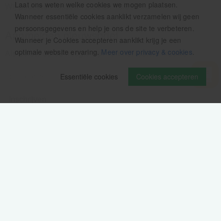
Laat ons weten welke cookies we mogen plaatsen.
Wij pauzeren tussen 12.30 en 13.00u
Wanneer essentiële cookies aanklikt verzamelen wij geen
persoonsgegevens en help je ons de site te verbeteren.
Aanmelden nieuwsbrief
Wanneer je Cookies accepteren aanklikt krijg je een
optimale website ervaring.
Meer over privacy & cookies
.
Als eerste op de hoogte zijn van het laatste nieuws:
Essentiële cookies
Cookies accepteren
Volg ons op
Verzendinformatie / retourbeleid