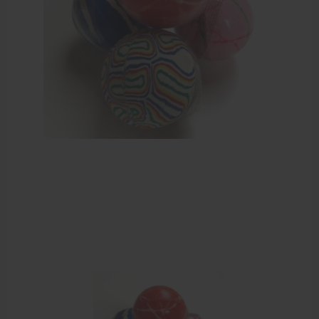
Dry Needling
Echogel & Ultrasoundgel
Verbruiksmaterialen
Massage
Massagetafels
Sportbraces
EHBO en BHV
Pedicure artikelen
Behandelstoel elektrisch
Aanbiedingen groothandel fysiotherapie en massage
Cursussen