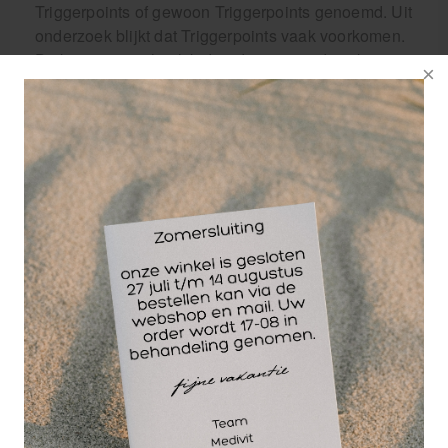
Triggerpoints of gewoon Triggerpoints genoemd. Uit
onderzoek blijkt dat Triggerpoints vaak voorkomen.
Dit komt waarschijnlijk doordat wij steeds vaker
langdurig statische houdingen aannemen die niet
ideaal zijn voor het menselijk lichaam zoals
bijvoorbeeld zitten achter je bureau, maar dit is
echter tot op heden nooit bewezen. Gelukkig zijn
Triggerpoints makkelijk te verhelpen door middel
van zelfmassage. Het is dus belangrijk dat er nieuw
bloed door de Sarcomeren gepompt wordt en de
afvalstoffen worden afgevoerd. Gelukkig hoeven we
niet perse naalden in onze spier te steken en
kunnen we een Triggerpoint prima wegmasseren
met een triggerpoint bal. Het masseren van een
Triggerpoint kan soms pijnlijk aanvoelen maar gaat
bij herhalen van de behandeling vaak snel weg. Let
op! Het is wel belangrijk dat je niet over je pijngrens
heen gaat. Als het pijn blijft doen of de triggerpoint
blijft na een aantal zelfmassage oefeningen nog