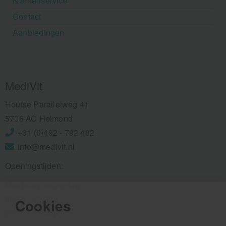
Klantenservice
Contact
Aanbiedingen
MediVit
Houtse Parallelweg 41
5706 AC Helmond
+31 (0)492 - 792 482
info@medivit.nl
Openingstijden:
Maandag t/m vrijdag
08.00 - 12.30u
Cookies
13.00 - 16.00u