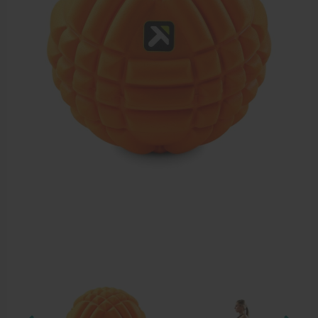
Dry Needling
Echogel & Ultrasoundgel
Verbruiksmaterialen
Massage
Massagetafels
Sportbraces
EHBO en BHV
Pedicure artikelen
Behandelstoel elektrisch
Aanbiedingen groothandel fysiotherapie en massage
Cursussen