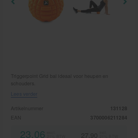
Krukken
Triggerpoint Grid bal ideaal voor heupen en
schouders.
Lees verder
Artikelnummer
131128
EAN
3700006211284
23,06
excl.
incl.
27,90
21% BTW
21% BTW