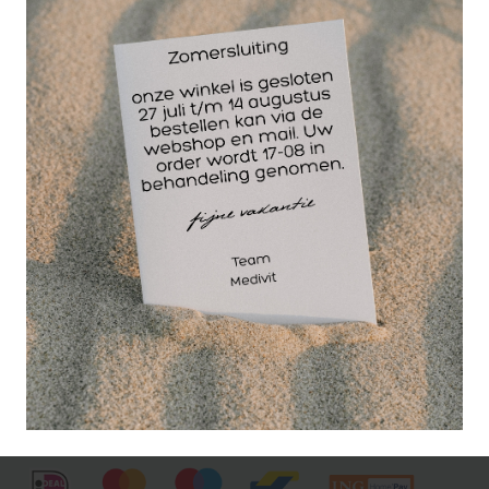
De TriggerPoint GRID Ball combineert de voordelen
van een massagebal en foamroller tot een
compacte en gerichte spierpijnverlichting. Ø 12,7
cm