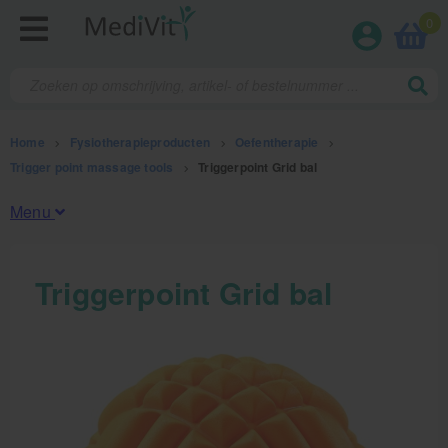
0
Home
>
Fysiotherapieproducten
>
Oefentherapie
>
Trigger point massage tools
>
Triggerpoint Grid bal
Menu
Fysiotherapieproducten
Triggerpoint Grid bal
Oefentherapie
Koude en warmte therapie
Anatomie posters en skeletten
Meten en testen