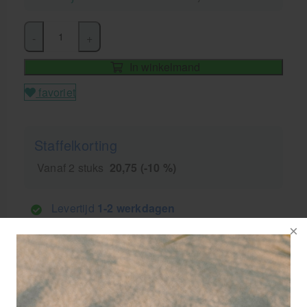
-
+
In winkelmand
favoriet
Staffelkorting
Vanaf 2 stuks
20,75 (-10 %)
Levertijd
1-2 werkdagen
GRATIS
bezorging va. €95,- excl. btw
14 dagen
retourgarantie
30 jaar
dé paramedisch specialist