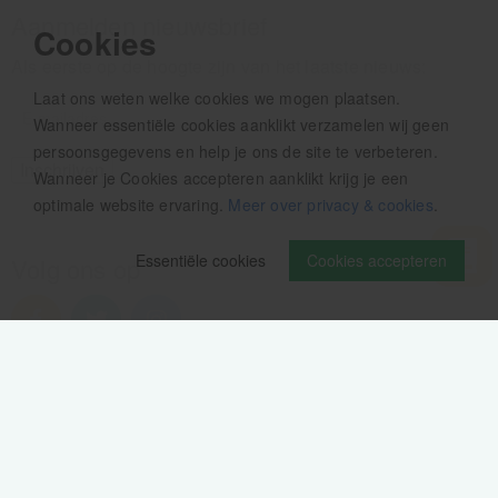
Aanmelden nieuwsbrief
Cookies
Als eerste op de hoogte zijn van het laatste nieuws:
Laat ons weten welke cookies we mogen plaatsen.
Wanneer essentiële cookies aanklikt verzamelen wij geen
persoonsgegevens en help je ons de site te verbeteren.
Wanneer je Cookies accepteren aanklikt krijg je een
optimale website ervaring.
Meer over privacy & cookies
.
Essentiële cookies
Cookies accepteren
Volg ons op
Verzendinformatie / retourbeleid
Sitemap