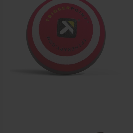
Meten en testen
Dry Needling
Echogel & Ultrasoundgel
Verbruiksmaterialen
Massage
Massagetafels
Sportbraces
EHBO en BHV
Pedicure artikelen
Behandelstoel elektrisch
Aanbiedingen groothandel fysiotherapie en massage