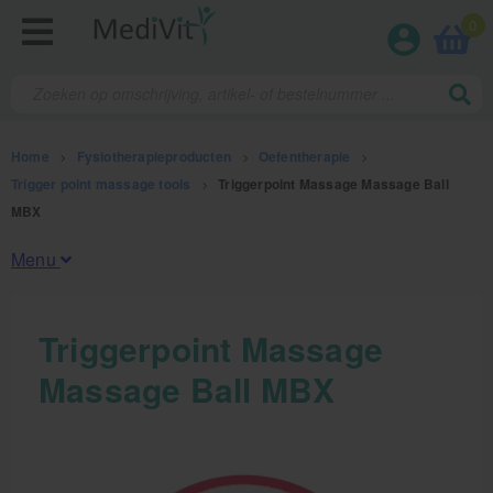
0
Home
>
Fysiotherapieproducten
>
Oefentherapie
>
Trigger point massage tools
>
Triggerpoint Massage Massage Ball
MBX
Menu
Fysiotherapieproducten
Triggerpoint Massage
Massage Ball MBX
Oefentherapie
Koude en warmte therapie
Anatomie posters en skeletten