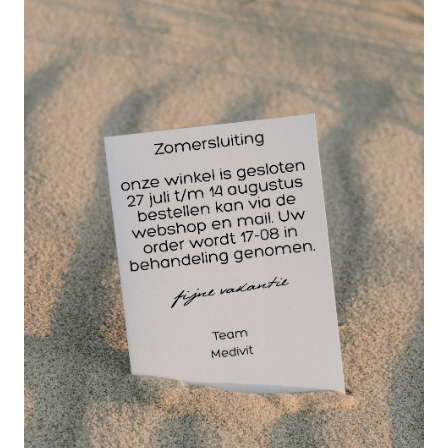
GRATIS
bezorging va. €95,- excl. btw
14 dagen
retourgarantie
30 jaar
dé paramedisch specialist
De Massage Ball MBX Geeft een intense en
doelgerichte druk. Extra stevige EVA schuimrubber
oppervlak verandert minimaal van vorm voor een
diepdruk in het weefsel. De slip bestendige textuur
van de MBX verhoogt de stabiliteit bij het toepassen
van druk. Het oppervlak is makkelijk schoon te
maken.