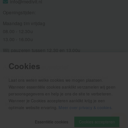
info@medivit.nl
Openingstijden:
Maandag t/m vrijdag
08.00 - 12.30u
13.00 - 16.00u
Wij pauzeren tussen 12.30 en 13.00u
Cookies
Aanmelden nieuwsbrief
Als eerste op de hoogte zijn van het laatste nieuws:
Laat ons weten welke cookies we mogen plaatsen.
Wanneer essentiële cookies aanklikt verzamelen wij geen
persoonsgegevens en help je ons de site te verbeteren.
Wanneer je Cookies accepteren aanklikt krijg je een
optimale website ervaring.
Meer over privacy & cookies
.
Essentiële cookies
Cookies accepteren