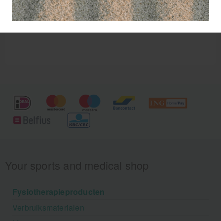
Your sports and medical shop
Fysiotherapieproducten
Verbruiksmaterialen