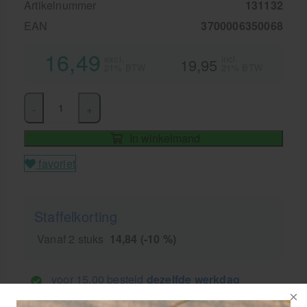
Artikelnummer
131132
EAN
3700006350068
16,49
excl.
incl.
19,95
21% BTW
21% BTW
-
+
In winkelmand
favoriet
Staffelkorting
Vanaf 2 stuks
14,84 (-10 %)
voor 15.00 besteld
dezelfde werkdag
verzonden!