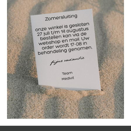
Ervaar de MB2 massage roller! De MB2 Roller is in
breedte verstelbaar, je kunt zowel kleine als grotere
spieren masseren. Stimuleert de bloedcirculatie en
zorgt voor meer flexibiliteit en mobiliteit in de
wervelkolom. Ideaal voor nek, boven- en onderrug.