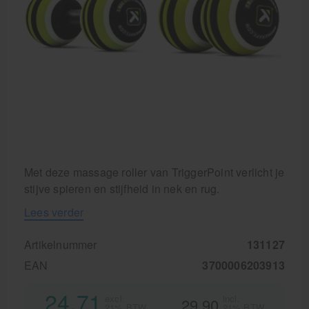
Krukken
Met deze massage roller van TriggerPoint verlicht je
stijve spieren en stijfheid in nek en rug.
Lees verder
Artikelnummer
131127
EAN
3700006203913
24,71
excl.
incl.
29,90
21% BTW
21% BTW