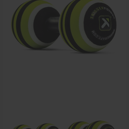
Dry Needling
Echogel & Ultrasoundgel
Verbruiksmaterialen
Massage
Massagetafels
Sportbraces
EHBO en BHV
Pedicure artikelen
Behandelstoel elektrisch
Aanbiedingen groothandel fysiotherapie en massage
Cursussen