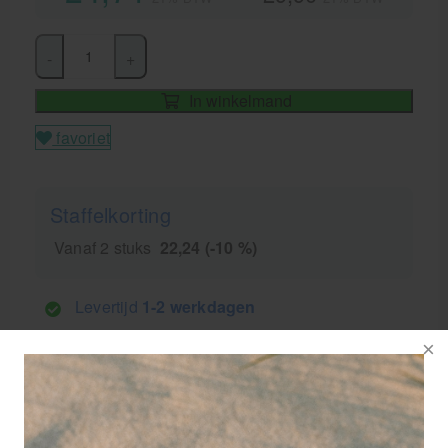
-
+
In winkelmand
favoriet
Staffelkorting
Vanaf 2 stuks
22,24 (-10 %)
Levertijd
1-2 werkdagen
GRATIS
bezorging va. €95,- excl. btw
14 dagen
retourgarantie
30 jaar
dé paramedisch specialist