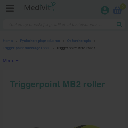
0
Home
>
Fysiotherapieproducten
>
Oefentherapie
>
Trigger point massage tools
>
Triggerpoint MB2 roller
Menu
Fysiotherapieproducten
Triggerpoint MB2 roller
Oefentherapie
Koude en warmte therapie
Anatomie posters en skeletten
Meten en testen