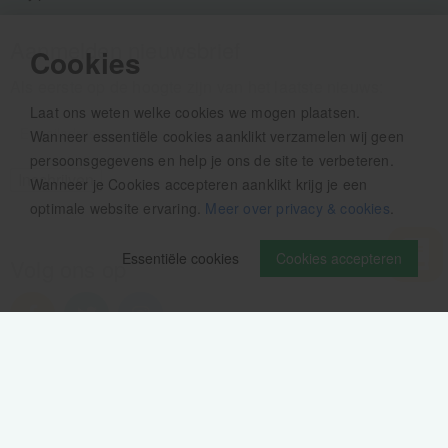
Aanmelden nieuwsbrief
Cookies
Als eerste op de hoogte zijn van het laatste nieuws:
Laat ons weten welke cookies we mogen plaatsen.
Wanneer essentiële cookies aanklikt verzamelen wij geen
persoonsgegevens en help je ons de site te verbeteren.
Wanneer je Cookies accepteren aanklikt krijg je een
optimale website ervaring.
Meer over privacy & cookies
.
Essentiële cookies
Cookies accepteren
Volg ons op
Verzendinformatie / retourbeleid
Sitemap