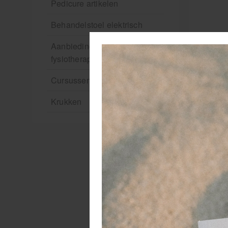
Pedicure artikelen
Behandelstoel elektrisch
Aanbiedingen groothandel
fysiotherapie en massage
Cursussen
Krukken
T
Op
Tu
sp
on
W
✔ 