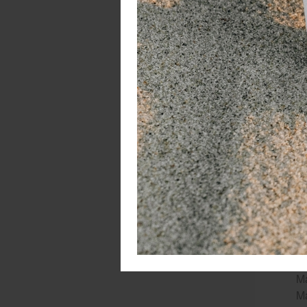
- 
- 
-
- 
- 
- 
- 
Vo
✅ 
✅ 
✅ 
Be
Tu
Ma
Ma