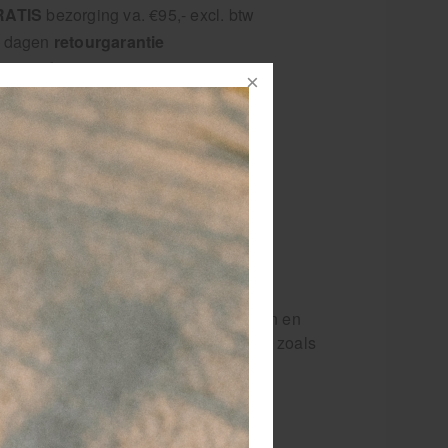
RATIS
bezorging va. €95,- excl. btw
 dagen
retourgarantie
 jaar
dé paramedisch specialist
male ondersteuning
 lichte blessures?
steuning bij verstuikingen, zwellingen en
orpen voor middelgrote lichaamsdelen, zoals
 dubbele laag) ter ondersteuning van