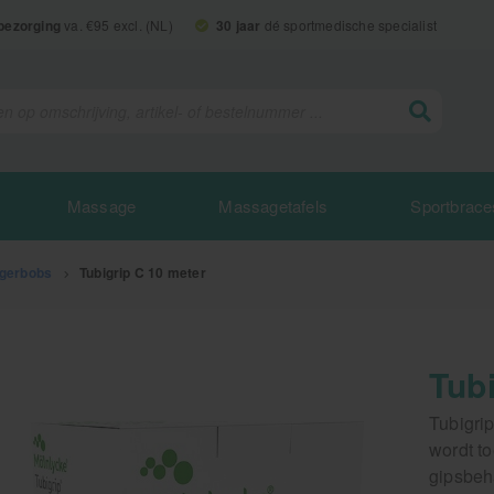
 bezorging
va. €95 excl. (NL)
30 jaar
dé sportmedische specialist
Massage
Massagetafels
Sportbrace
ngerbobs
>
Tubigrip C 10 meter
Tub
Tubigri
wordt t
gipsbeh