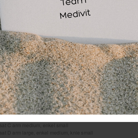
Maat: C (geschikt voor onderarmen en kleine enkels)
Kleur: naturel
 Compressie: 5–30 mmHg bij dubbele laag
Materiaal: Katoen, elastaan en rubber
Lengte: Verkrijgbaar op rollen van 10 meter
Wasbaar: Ja, op lage temperatuur
Merk: Tubigrip (Mölnlycke Health Care)
or wie is Tubigrip C geschikt?
Sporters met lichte blessures zoals verstuikingen of zwellin
Fysiotherapeuten en medische professionals voor compress
Mensen met spierverrekkingen of gewrichtsklachten
stel Tubigrip C vandaag nog op Medivit.nl en profiteer van sn
bigrip is in diverse maten leverbaar:
at C arm medium, enkel small
at D arm large, enkel medium, knie small