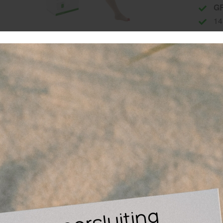
G
14
30
ubigrip C buisverband – Elastische compressie voor opti
 zoek naar een comfortabel en effectief buisverband voor
bigrip C, biedt een gelijkmatige compressie en optimale onder
ierverrekkingen. Dit elastische buisverband is speciaal ontw
derarmen en smalle enkels, en helpt bij een sneller herstel.
aarom kiezen voor Tubigrip C?
Consistente compressie – Biedt een druk van 5–30 mmHg (bij