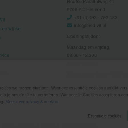
Houtse Parallelweg 41
5706 AC Helmond
+31 (0)492 - 792 482
Vit
info@medivit.nl
 en winkel
Openingstijden:
n
Maandag t/m vrijdag
rvice
08.00 - 12.30u
13.00 - 16.00u
ngen
Wij pauzeren tussen 12.30 e
ookies we mogen plaatsen. Wanneer essentiële cookies aanklikt ver
p je ons de site te verbeteren. Wanneer je Cookies accepteren aankl
ng.
Meer over privacy & cookies
.
Essentiële cookies
Privacy verklaring
Colofon
Cookie-instellingen