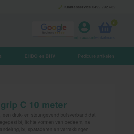
Klantenservice
0492 792 482
0
winkelmand
mijn account
s
EHBO en BHV
Pedicure artikelen
igrip C 10 meter
p, een druk- en steungevend buisverband dat
oegepast bij lichte vormen van oedeem, na
andeling, bij spataderen en verrekkingen