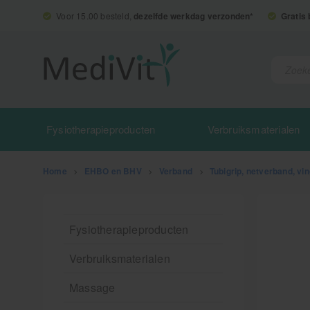
Voor 15.00 besteld,
dezelfde werkdag verzonden*
Gratis
Fysiotherapieproducten
Verbruiksmaterialen
Home
>
EHBO en BHV
>
Verband
>
Tubigrip, netverband, vi
Fysiotherapieproducten
Verbruiksmaterialen
Massage