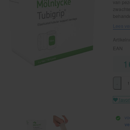
van peze
zwachte
behande
Lees ve
Artikel
EAN
1
-
favor
vo
ve