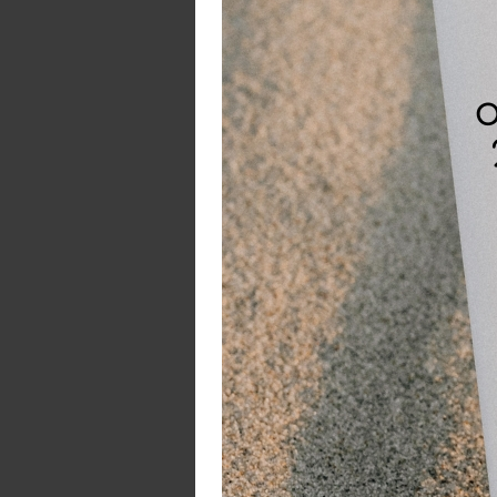
sp
✔ 
✔ 
✔ 
✔ 
H
1.
2.
la
3.
Le
* 
di
* 
Te
- 