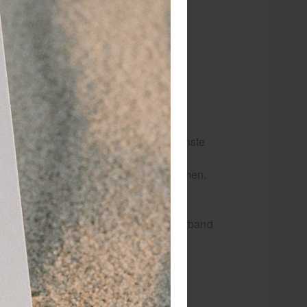
orm zonder af te zakken.
lijk opnieuw te positioneren.
lfs na herhaaldelijk wassen.
dig op de juiste lengte te snijden.
edane gebied. Zorg ervoor dat de bovenste
n om doorbloedingsproblemen te voorkomen.
ing of tintelingen. Bij klachten het verband