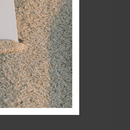
gen
iebehandelingen
elle verzending!