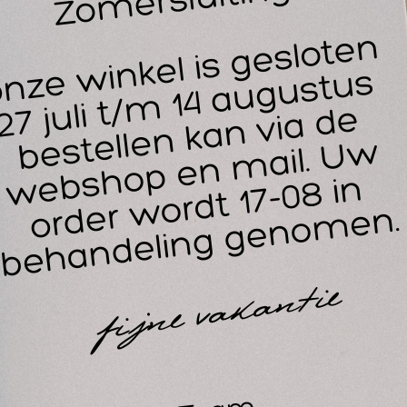
ieren en gewrichten.
Elastisch en comfortabel – Sluit perfect aan op de lichaamsv
Eenvoudig in gebruik – Geen spelden of tape nodig en makke
Duurzaam en herbruikbaar – Behoudt elasticiteit en vorm, ze
Op maat te knippen – Voor verschillende toepassingen eenvou
oe gebruik je Tubigrip C buisverband?
 Knip het buisverband op de gewenste lengte.
 Voor extra ondersteuning, vouw je het dubbel over het aang
ag 2–3 cm boven de onderste laag uitkomt.
 Controleer de pasvorm: het verband mag niet te strak zitte
t op:
Controleer regelmatig op tekenen van afknelling, zoals verkleur
rect verwijderen.
Bij aanhoudende pijn of zwelling, raadpleeg een arts.
chnische specificaties
Type: Elastisch buisverband