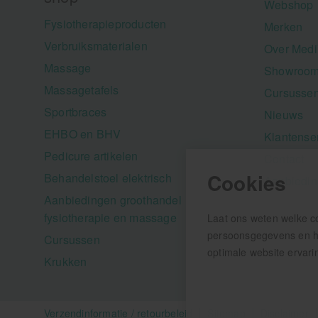
Webshop
Fysiotherapieproducten
Merken
Verbruiksmaterialen
Over Medi
Massage
Showroom
Massagetafels
Cursusse
Sportbraces
Nieuws
EHBO en BHV
Klantense
Pedicure artikelen
Contact
Cookies
Behandelstoel elektrisch
Aanbiedi
Aanbiedingen groothandel
fysiotherapie en massage
Laat ons weten welke c
persoonsgegevens en hel
Cursussen
optimale website ervari
Krukken
Verzendinformatie / retourbeleid
Sitemap
Disclaimer