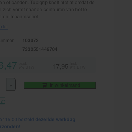
n of banden. Tubigrip knelt niet af omdat de
l zich vormt naar de contouren van het te
len lichaamsdeel.
rder
nummer
103072
7332551449704
6,47
excl.
incl.
17,95
9% BTW
9% BTW
+
In winkelmand
iet
or 15.00 besteld
dezelfde werkdag
rzonden!