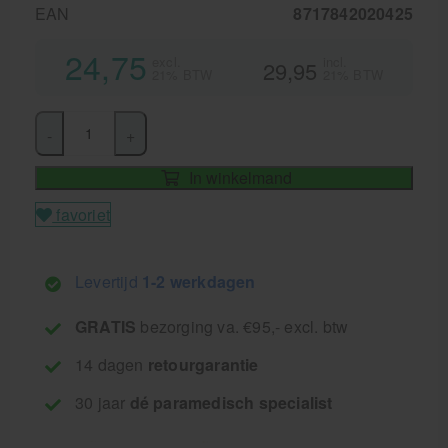
EAN
8717842020425
24,75
excl.
incl.
29,95
21% BTW
21% BTW
-
+
In winkelmand
favoriet
Levertijd
1-2 werkdagen
GRATIS
bezorging va. €95,- excl. btw
14 dagen
retourgarantie
30 jaar
dé paramedisch specialist