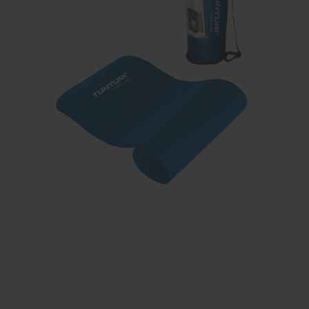
Dry Needling
Echogel & Ultrasoundgel
Verbruiksmaterialen
Massage
Massagetafels
Sportbraces
EHBO en BHV
Pedicure artikelen
Behandelstoel elektrisch
Aanbiedingen groothandel fysiotherapie en massage
Cursussen