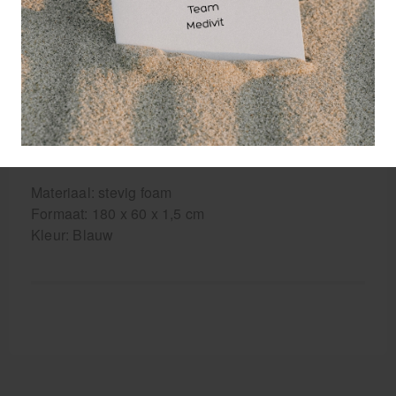
De voordelen van de Tunturi NBR – Fitnessmat met
draagtas
- Gebruik gewoon lekker thuis en op de sportschool
je eigen trainingsmatje
- Biedt door het dikke materiaal zachte steun bij
jouw buikspieroefeningen en yogalessen
- Met bijgeleverde draagtas om van en naar je
lesjes te nemen
Materiaal: stevig foam
Formaat: 180 x 60 x 1,5 cm
Kleur: Blauw