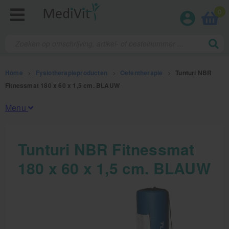
0
Home
>
Fysiotherapieproducten
>
Oefentherapie
>
Tunturi NBR
Fitnessmat 180 x 60 x 1,5 cm. BLAUW
Menu
Fysiotherapieproducten
Tunturi NBR Fitnessmat
180 x 60 x 1,5 cm. BLAUW
Oefentherapie
Koude en warmte therapie
Anatomie posters en skeletten
Meten en testen