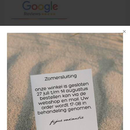
Tunturi NBR Fitnessmat 180 x 60 x 1,5 cm. van
nitrilrubber met hoge dichtheid. Gemakkelijk
afwasbare oefenmat.
Wordt geleverd inclusief draagtas.
Doe jij graag vloeroefeningen op de sportschool?
Lig je daarbij op een matje? Voortaan neem jij je
eigen mee met deze Tunturi Fitnessmat. Wel zo
schoon wanneer jij je buikspieroefeningen doet.
Nog meer ontspanning wanneer jij je yoga-
oefeningen doorneemt. Met de handige opbergtas
heb jij hem zo weer opgerold. Handig en fris, zo’n
eigen fitnessmatje!