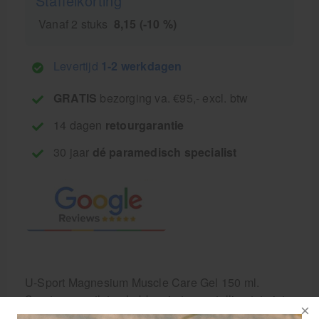
Staffelkorting
Vanaf 2 stuks
8,15 (-10 %)
Levertijd
1-2 werkdagen
GRATIS
bezorging va. €95,- excl. btw
14 dagen
retourgarantie
30 jaar
dé paramedisch specialist
U-Sport Magnesium Muscle Care Gel 150 ml.
Sporters en atleten hebben in tegenstelling tot niet-
sporters een hogere magnesiumbehoefte doordat