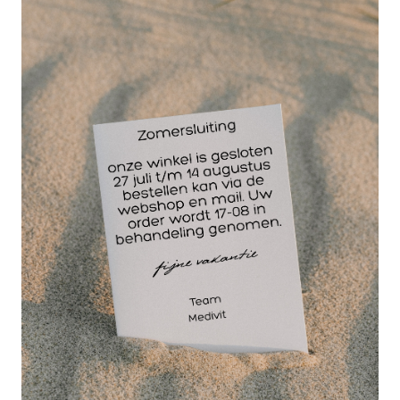
zij meer transpireren en een snellere spijsvertering
hebben. De behoefte aan een magnesium
preparaat van een sporters is al gauw 10 tot 20%
meer dan die van een niet-sporter.
Spiervermoeidheid, spierkrampen en stijve spieren
zijn vaak klachten die te verwijten zijn aan een
magnesium tekort.
U-Sport Magnesium Care Gel ondersteunt het
herstel van deze (sportgerelateerde) klachten. U-
Sport magnesium gel bevat namelijk een hoge
concentratie magnesiumchloride van wel 30%.
Voordelen Magnesium Muscle Care Gel
Bevordert de werking van spieren en botten.
Vermindering van spiervermoeidheid en de kans
op spierkramp tijdens het sporten.
Vermindert vermoeide spieren, spierkrampen en