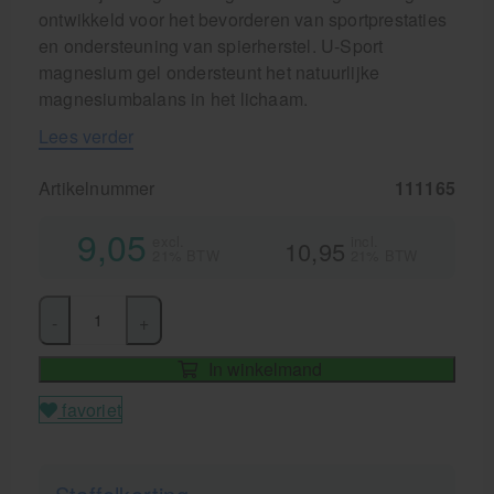
ontwikkeld voor het bevorderen van sportprestaties
en ondersteuning van spierherstel. U-Sport
magnesium gel ondersteunt het natuurlijke
magnesiumbalans in het lichaam.
Lees verder
Artikelnummer
111165
9,05
excl.
incl.
10,95
21% BTW
21% BTW
-
+
In winkelmand
favoriet