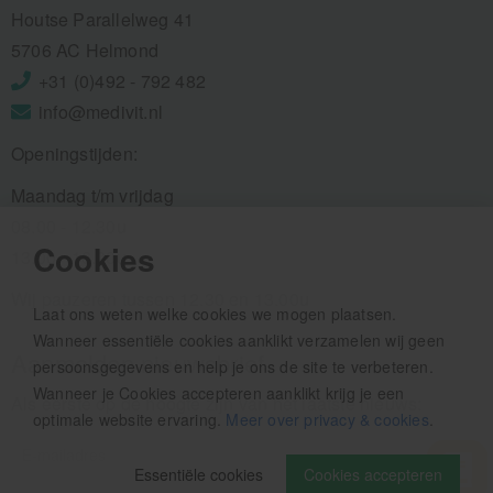
Houtse Parallelweg 41
5706 AC Helmond
+31 (0)492 - 792 482
info@medivit.nl
Openingstijden:
Maandag t/m vrijdag
08.00 - 12.30u
Cookies
13.00 - 16.00u
Wij pauzeren tussen 12.30 en 13.00u
Laat ons weten welke cookies we mogen plaatsen.
Wanneer essentiële cookies aanklikt verzamelen wij geen
Aanmelden nieuwsbrief
persoonsgegevens en help je ons de site te verbeteren.
Wanneer je Cookies accepteren aanklikt krijg je een
Als eerste op de hoogte zijn van het laatste nieuws:
optimale website ervaring.
Meer over privacy & cookies
.
Essentiële cookies
Cookies accepteren