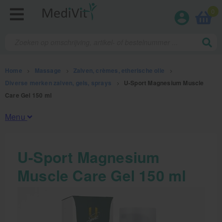
0
Home
>
Massage
>
Zalven, crèmes, etherische olie
>
Diverse merken zalven, gels, sprays
>
U-Sport Magnesium Muscle
Care Gel 150 ml
Menu
Fysiotherapieproducten
U-Sport Magnesium
Muscle Care Gel 150 ml
Verbruiksmaterialen
Massage
Massage, oliën en lotion