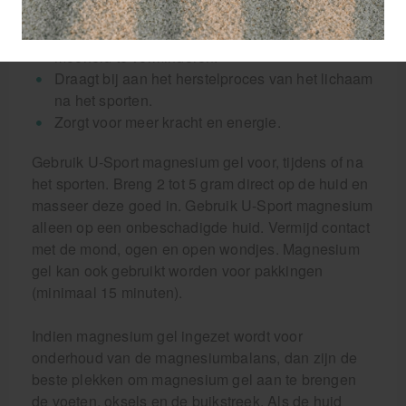
spierpijn na het sporten.
Stimuleert de energiestofwisseling en helpt
moeheid te verminderen.
Draagt bij aan het herstelproces van het lichaam
na het sporten.
Zorgt voor meer kracht en energie.
Gebruik U-Sport magnesium gel voor, tijdens of na
het sporten. Breng 2 tot 5 gram direct op de huid en
masseer deze goed in. Gebruik U-Sport magnesium
alleen op een onbeschadigde huid. Vermijd contact
met de mond, ogen en open wondjes. Magnesium
gel kan ook gebruikt worden voor pakkingen
(minimaal 15 minuten).
Indien magnesium gel ingezet wordt voor
onderhoud van de magnesiumbalans, dan zijn de
beste plekken om magnesium gel aan te brengen
de voeten, oksels en de buikstreek. Als de huid