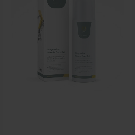
Zalven, crèmes, etherische olie
Massage accessoires
Massagetafels
Sportbraces
EHBO en BHV
Pedicure artikelen
Behandelstoel elektrisch
Aanbiedingen groothandel fysiotherapie en massage
Cursussen
Krukken