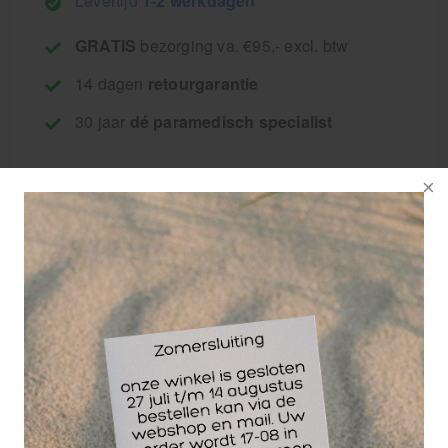
Levertijd
1-2 werkdagen
GRATIS
bezorging va. €95,- excl. btw
14 dagen
retourgarantie
30 jaar
dé paramedisch specialist
Het
Ultimateinstability
Hydrovest heeft de
sportinnovator prijs
gewonnen. Door de
instabiliteit van het