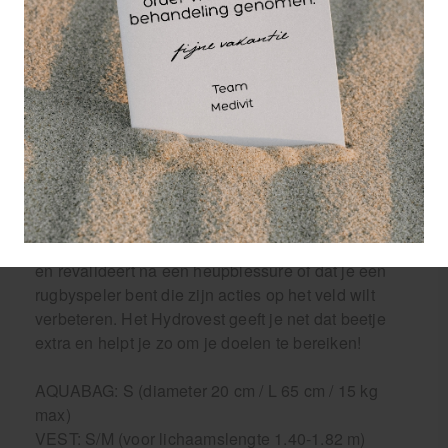
bewegende water:
wordt de dynamische stabiliteit getraind;
verbetert het bewegen in de context van sport of
dagelijks leven en
wordt het motorische leerproces gestimuleerd
en verbetert het aanpassingsvermogen
waardoor het lichaam beter wordt
gecoördineerd.
Het Hydrovest past altijd en je kunt het vest op elk
trainingsniveau gebruiken. Of je nu op leeftijd bent
en revalideert na een heupblessure of dat je een
rugbyspeler bent die zijn acties op het veld wilt
verbeteren. Het Hydrovest geeft je net dat beetje
extra en helpt je zo om je doelen te bereiken!
AQUABAG: S (diameter 20 cm / L 65 cm / 15 kg
max)
VEST: S/M (voor lichaamslengte 1.40-1.82 m)