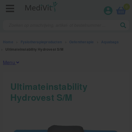
0
Home
>
Fysiotherapieproducten
>
Oefentherapie
>
Aquabags
>
Ultimateinstability Hydrovest S/M
Menu
Fysiotherapieproducten
Ultimateinstability
Hydrovest S/M
Oefentherapie
Koude en warmte therapie
Anatomie posters en skeletten
Meten en testen