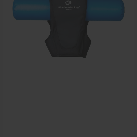
Dry Needling
Echogel & Ultrasoundgel
Verbruiksmaterialen
Massage
Massagetafels
Sportbraces
EHBO en BHV
Pedicure artikelen
Behandelstoel elektrisch
Aanbiedingen groothandel fysiotherapie en massage
Cursussen