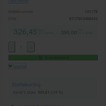
Lees verder
Artikelnummer
131178
EAN
8717953068453
326,45
excl.
incl.
395,00
21% BTW
21% BTW
-
+
In winkelmand
favoriet
Staffelkorting
Vanaf 2 stuks
293,81 (-10 %)