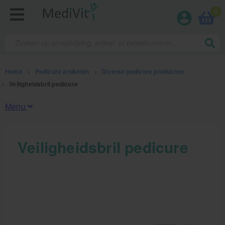
0
Home
>
Pedicure artikelen
>
Diverse pedicure producten
>
Veiligheidsbril pedicure
Menu
Fysiotherapieproducten
Veiligheidsbril pedicure
Verbruiksmaterialen
Massage
Massagetafels