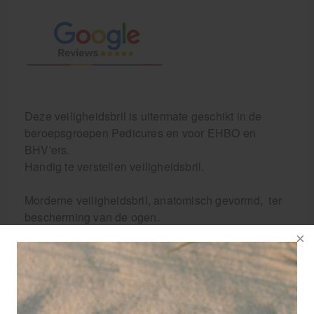
Deze veiligheidsbril is uitermate geschikt in de
beroepsgroepen Pedicures en voor EHBO en
BHV'ers.
Handig te verstellen veiligheidsbril.
Morderne veiligheidsbril, anatomisch gevormd, ter
bescherming van de ogen.
Verkrijgbaar in de kleur zwart.
Universele veiligheidsbril voor bijvoorbeeld
pedicures en EHBO'ers. Tevens ideaal te gebruiken
als vuurwerkbril. Beschermt de ogen en is ook over