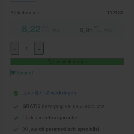
Artikelnummer
112183
8,22
excl.
incl.
9,95
21% BTW
21% BTW
-
+
In winkelmand
favoriet
Levertijd
1-2 werkdagen
GRATIS
bezorging va. €95,- excl. btw
14 dagen
retourgarantie
30 jaar
dé paramedisch specialist