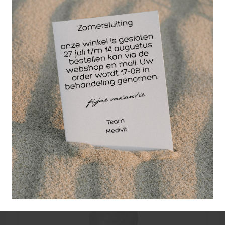
de gewone bril te dragen.
Productinfo universele veiligheidsbril:
- policarbonaat lens
- boven- en zijbescherming
- kraswerende coating
- anti-condens
- verstelbare pootjes
- voldoen aan de EN166
Wellicht ook interessant