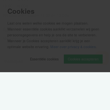
13.00 - 16.00u
Cookies
Wij pauzeren tussen 12.30 en 13.00u
Laat ons weten welke cookies we mogen plaatsen.
Aanmelden nieuwsbrief
Wanneer essentiële cookies aanklikt verzamelen wij geen
persoonsgegevens en help je ons de site te verbeteren.
Als eerste op de hoogte zijn van het laatste nieuws:
Wanneer je Cookies accepteren aanklikt krijg je een
optimale website ervaring.
Meer over privacy & cookies
.
Essentiële cookies
Cookies accepteren
Volg ons op