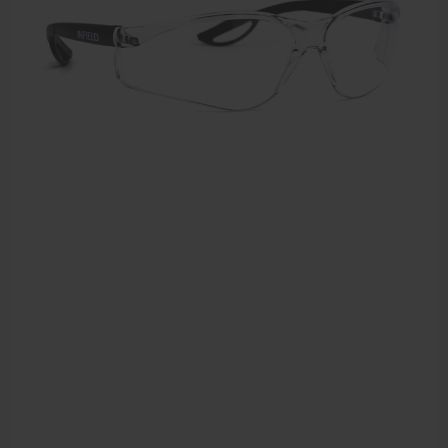
Sportbraces
EHBO en BHV
Pedicure artikelen
Voetverzorging
Diverse pedicure producten
Praktijk benodigdheden
Behandelstoel elektrisch
Aanbiedingen groothandel fysiotherapie en massage
Cursussen
Krukken