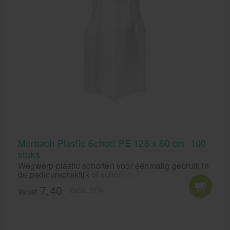
Merbach Plastic Schort PE 128 x 80 cm. 100
stuks
Wegwerp plastic schorten voor éénmalig gebruik in
de pedicurepraktijk of schoonheidssalon.
Disposable Merbach schorten voor bescherming
7,40
EXCL. BTW
van kleding.
Vanaf