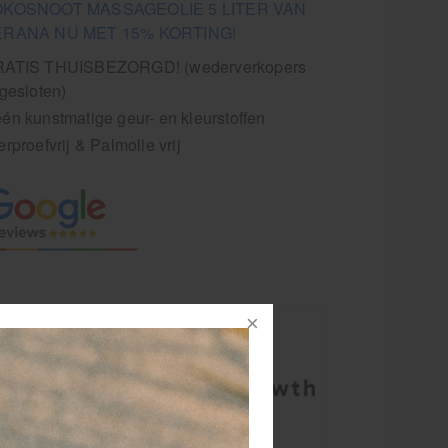
OKOSNOOT MASSAGEOLIE 5 LITER VAN
ERANA NU MET 15% KORTING!
ATIS THUISBEZORGD! (wederverkopers
tgesloten)
én kunstmatige geur- en kleurstoffen
erproefvrij & Palmolie vrij
sageolie -
e kokos
aat bekend om