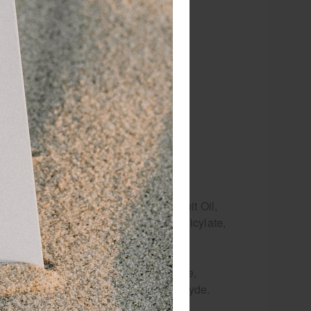
teren. Gebruik een speciale
ommunis Seed Oil, Olea Europaea Fruit Oil,
nated Coconut Oil, Parfum, Benzyl Salicylate,
olie, Druivenpitolie, Zoete Amandelolie,
, 2-(4-tert-Butylbenzyl) propionaldehyde.
t aanraden voor mensen met een