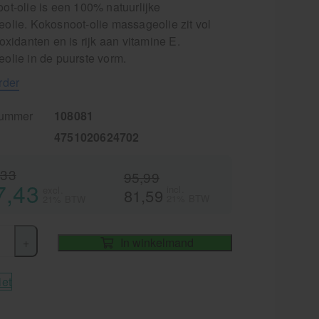
ot-olie is een 100% natuurlijke
olie. Kokosnoot-olie massageolie zit vol
oxidanten en is rijk aan vitamine E.
olie in de puurste vorm.
rder
nummer
108081
4751020624702
,33
95,99
7,43
incl.
excl.
81,59
21% BTW
21% BTW
+
In winkelmand
iet