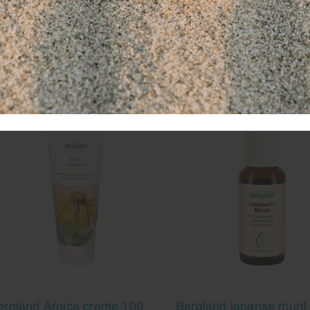
tenallergie.
ellicht ook interessant
ergland Arnica creme 100
Bergland japanse munt 