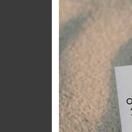
Ve
be
ol
ve
hu
Vo
de
Bi
de
Le
ma
K
m
Ja
on