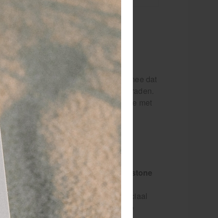
geoliën en
inusolie,
ert de huidverjonging, vertraagt het
mende eigenschappen, verhoogt de
snoot massageolie! Houd er rekening mee dat
aar is bij temperaturen boven de 24 graden.
door het hoge vetgehalte, in combinatie met
or gebruik om dit te voorkomen.
ten niet worden geretourneerd. Onze
nd.
ze massage-olie geschikt voor hotstone
ze professionele massageolie is speciaal
mbinatie met basaltstenen. Verwarmde