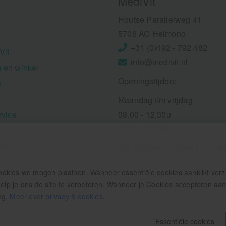
MediVit
Houtse Parallelweg 41
5706 AC Helmond
+31 (0)492 - 792 482
Vit
info@medivit.nl
 en winkel
Openingstijden:
n
Maandag t/m vrijdag
rvice
08.00 - 12.30u
13.00 - 16.00u
ngen
Wij pauzeren tussen 12.30 e
ookies we mogen plaatsen. Wanneer essentiële cookies aanklikt ver
p je ons de site te verbeteren. Wanneer je Cookies accepteren aankl
ng.
Meer over privacy & cookies
.
Essentiële cookies