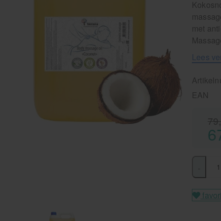
Kokosno
massage
met anti
Massage
Lees ve
Artikel
EAN
79
6
-
favor