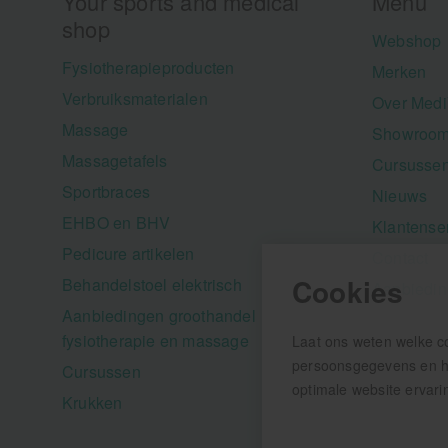
Your sports and medical
Menu
shop
Webshop
Fysiotherapieproducten
Merken
Verbruiksmaterialen
Over Medi
Massage
Showroom
Massagetafels
Cursusse
Sportbraces
Nieuws
EHBO en BHV
Klantense
Pedicure artikelen
Contact
Cookies
Behandelstoel elektrisch
Aanbiedi
Aanbiedingen groothandel
fysiotherapie en massage
Laat ons weten welke c
persoonsgegevens en hel
Cursussen
optimale website ervari
Krukken