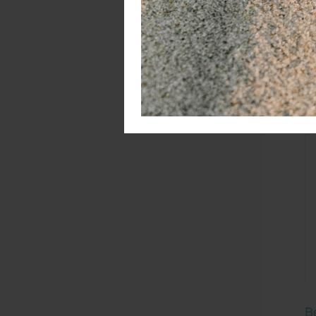
no
W
B