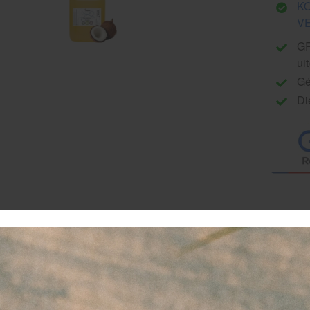
K
V
GR
ui
Gé
Di
okosnoot massageolie 100% natuurlijke massageolie
tdek de frisse en zoete kokosgeur van Veranakokosnoot mas
sof je je op een tropisch strand met kokosbomen bevindt! Dez
ssageolie is vooral populair tijdens de zomermaanden en st
jn heerlijke exotische geur, perfect voor Lomi Lomi-massages.