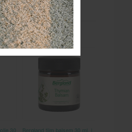
olie 30
Bergland tijm balsem 30 ml. |