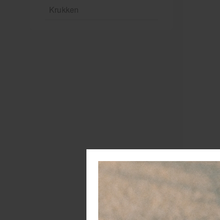
Krukken
K
On
al
ma
zi