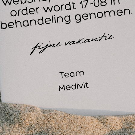
ssageolie kan de kwaliteit van de massage aanzienlijk verbe
ssageolieverwarmer voor optimale resultaten.
waliteitskenmerken kokosnoot-olie massageolie
bevat geen paraffine of parabenen
zonder conserveringsmiddelen
100% natuurlijke massage-olie
veganistisch
Dierproefvrij
Palmolie vrij
at zit er in Kokos massageolie?
menstelling (INCI): Brassica Campestris Seed Oil, Ricinus C
tris Vinifera Seed Oil, Prunus Amygdalus Dulcis Oil, Hydroge
umarin, 2-(4-tert-Butylbenzyl) propionaldehyde.
menstelling in het Nederlands Koolzaadolie, Castorolie, Olijf
hydrogeneerde kokosolie, Parfum, Benzylsalicylaat, Coumarin
erana massageolie bevat amandelolie waardoor we deze nie