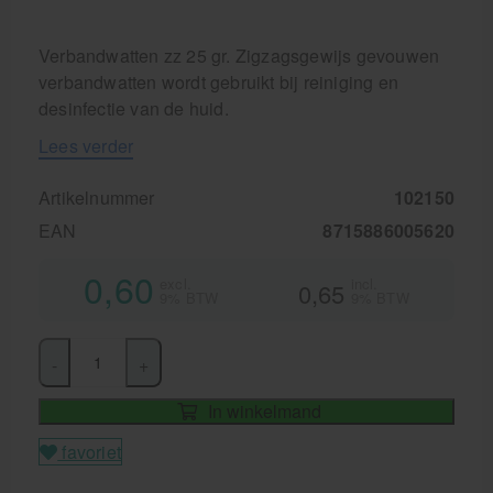
Behandelstoel elektrisch
Aanbiedingen groothandel fysiotherapie en massage
Verbandwatten zz 25 gr. Zigzagsgewijs gevouwen
verbandwatten wordt gebruikt bij reiniging en
Cursussen
desinfectie van de huid.
Krukken
Lees verder
Artikelnummer
102150
EAN
8715886005620
0,60
excl.
incl.
0,65
9% BTW
9% BTW
-
+
In winkelmand
favoriet