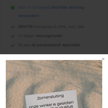
voor 15.00 besteld
dezelfde werkdag
verzonden!
GRATIS
bezorging va. €95,- excl. btw
14 dagen
retourgarantie
30 jaar
dé paramedisch specialist
Verbandwatten zz 25
gr.,100% katoen
watje, zigzag
gevouwen in zakje