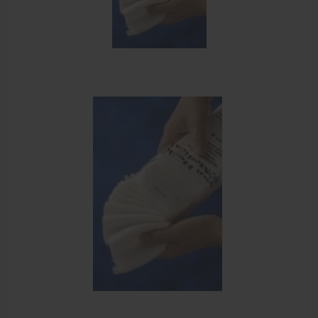
Sportbraces
EHBO en BHV
Verbandtrommels
Pleisters
Verband
Brandwonden verzorging
Desinfectie middelen
Handschoenen en bescherming
Medische hulpmiddelen
Veiligheidshesjes
Diversen EHBO en BHV
Pedicure artikelen