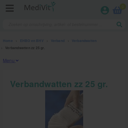
0
Home
>
EHBO en BHV
>
Verband
>
Verbandwatten
>
Verbandwatten zz 25 gr.
Menu
Fysiotherapieproducten
Verbandwatten zz 25 gr.
Verbruiksmaterialen
Massage
Massagetafels