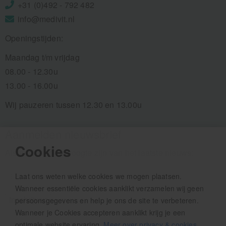
+31 (0)492 - 792 482
info@medivit.nl
Openingstijden:
Maandag t/m vrijdag
08.00 - 12.30u
13.00 - 16.00u
Wij pauzeren tussen 12.30 en 13.00u
Aanmelden nieuwsbrief
Cookies
Als eerste op de hoogte zijn van het laatste nieuws:
Laat ons weten welke cookies we mogen plaatsen.
Wanneer essentiële cookies aanklikt verzamelen wij geen
persoonsgegevens en help je ons de site te verbeteren.
Wanneer je Cookies accepteren aanklikt krijg je een
optimale website ervaring.
Meer over privacy & cookies
.