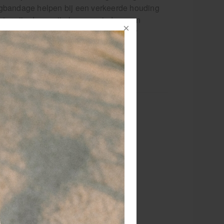
ugbandage helpen bij een verkeerde houding
e termijn de rugpijn kan verminderen en
n betere drukverdeling. Op zoek naar