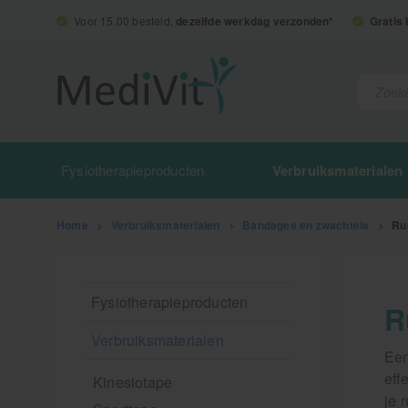
Voor 15.00 besteld,
dezelfde werkdag verzonden*
Gratis
Fysiotherapieproducten
Verbruiksmaterialen
Home
>
Verbruiksmaterialen
>
Bandages en zwachtels
>
Ru
Fysiotherapieproducten
R
Verbruiksmaterialen
Een
eff
Kinesiotape
je 