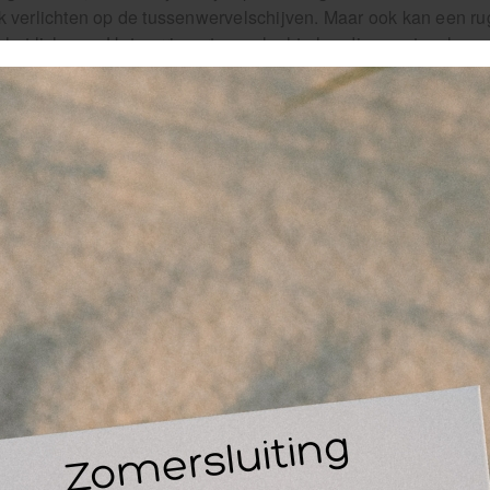
k verlichten op de tussenwervelschijven. Maar ook kan een r
 het lichaam. Het corrigeert een slechte houding, wat op lang
rkomen. Door de compressie van de bandage ervaar je ook ee
ces? Bekijk dan ons
assortiment rugbraces
.