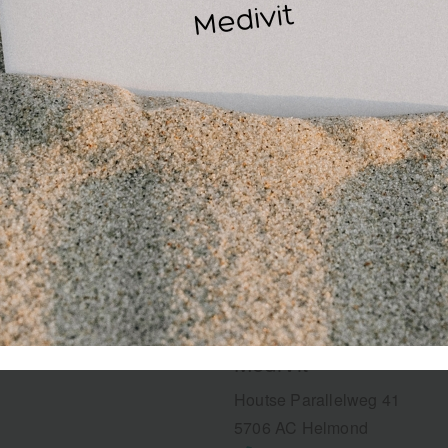
Lichte compressie
Flexibele pasvorm
Goede drukverdeling
MediVit
Houtse Parallelweg 41
5706 AC Helmond