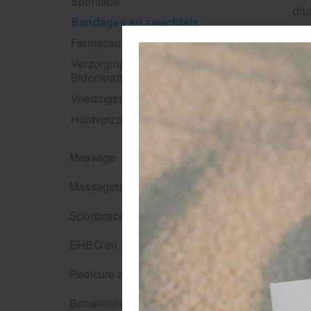
Sporttape
dru
Bandages en zwachtels
van
Farmaceutische artikelen
voo
bra
Verzorgingskoffers |
Bidonkratten
Voedingssupplementen
Huidverzorging
Massage
Massagetafels
Sportbraces
EHBO en BHV
Pedicure artikelen
Behandelstoel elektrisch