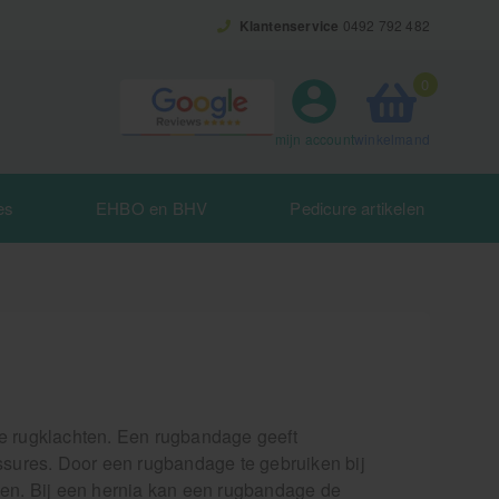
Klantenservice
0492 792 482
0
winkelmand
mijn account
es
EHBO en BHV
Pedicure artikelen
de rugklachten. Een rugbandage geeft
essures. Door een rugbandage te gebruiken bij
aken. Bij een hernia kan een rugbandage de