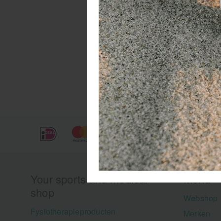
Your sports and medical
Menu
shop
Webshop
Fysiotherapieproducten
Merken