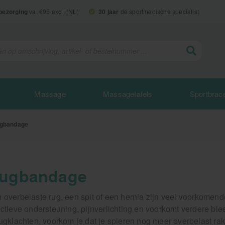
 bezorging
va. €95 excl. (NL)
30 jaar
dé sportmedische specialist
Massage
Massagetafels
Sportbrac
gbandage
ugbandage
 overbelaste rug, een spit of een hernia zijn veel voorkomen
ectieve ondersteuning, pijnverlichting en voorkomt verdere bl
rugklachten, voorkom je dat je spieren nog meer overbelast r