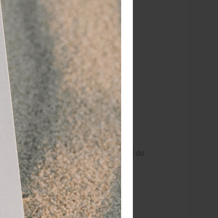
ng en lichte compressie, waardoor de
herstel. Het flexibele ontwerp van de
 elastische en ademende materiaal zit de
ondersteuning en ervaar je een fijn