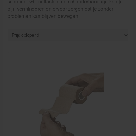
schouder wilt ontlasten, de schouderbandage kan je
Verzorgingskoffers | Bidonkratten
pijn verminderen en ervoor zorgen dat je zonder
Voedingssupplementen
problemen kan blijven bewegen.
Huidverzorging
Massage
Massagetafels
Sportbraces
EHBO en BHV
Pedicure artikelen
Behandelstoel elektrisch
Aanbiedingen groothandel fysiotherapie en massage
Cursussen