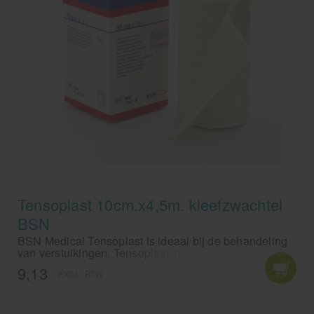
Tensoplast 10cm.x4,5m. kleefzwachtel
BSN
BSN Medical Tensoplast is ideaal bij de behandeling
van verstuikingen. Tensoplast 10 cm. is ideaal voor het
bandageren en zwachtelen van gewrichten in de
9,13
EXCL. BTW
grotere ledematen.