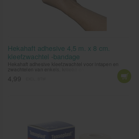
Krukken
Hekahaft adhesive 4,5 m. x 8 cm.
kleefzwachtel -bandage
Hekahaft adhesive kleefzwachtel voor intapen en
zwachtelen van enkels, knieën en andere
lichaamsdelen. De HEKA haft adhesive 8 cm. is de
4,99
EXCL. BTW
meest ideale maat voor jongvolwassenen en
volwassenen. Kleefzwachtel wordt vaak gebruikt in
combinatie met sporttape.