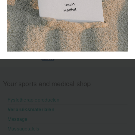
Compressie op schouder
Your sports and medical shop
Fysiotherapieproducten
Verbruiksmaterialen
Massage
Massagetafels