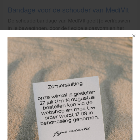
Bandage voor de schouder van MediVit
De schouderbandage van MediVit geeft je vertrouwen
in je bewegingen, door de flexibele pasvorm en het
draagcomfort. De bandage is gemaakt van elastisch
en ademend materiaal waardoor je de bandage
gemakkelijk onder kleding kan dragen. De bandage
zal enige compressie uitoefenen op je schouder,
waardoor je zwelling en blessure steeds beter herstelt.
Bij sporten zoals tennis, hockey of fitness krijgt je
schouder veel belasting. De schouderbandage kan je
op die momenten extra stabiliteit en ondersteuning
geven.
Kenmerken van schouderbandage:
Ondersteuning van schouder
Ademend materiaal
Langdurig draagcomfort