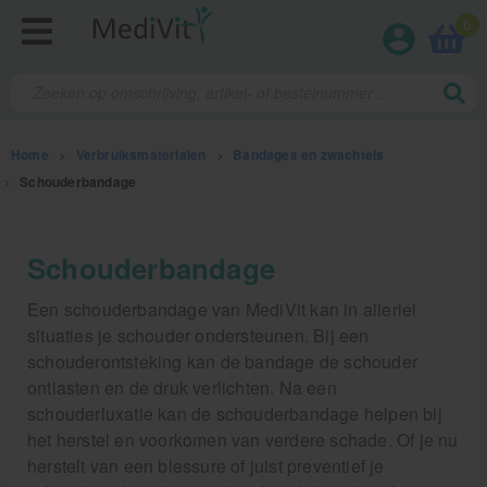
0
Home
>
Verbruiksmaterialen
>
Bandages en zwachtels
>
Schouderbandage
Fysiotherapieproducten
Schouderbandage
Verbruiksmaterialen
Een schouderbandage van MediVit kan in allerlei
situaties je schouder ondersteunen. Bij een
Kinesiotape
schouderontsteking kan de bandage de schouder
ontlasten en de druk verlichten. Na een
Sporttape
schouderluxatie kan de schouderbandage helpen bij
Bandages en zwachtels
het herstel en voorkomen van verdere schade. Of je nu
Farmaceutische artikelen
herstelt van een blessure of juist preventief je