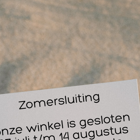
vo
ve
Vi
ne
De
ge
on
Le
icks Sinex neusspray 15ml.
rkouden? Loopneus? Pak dan Vicks Sinex neusspray voor verl