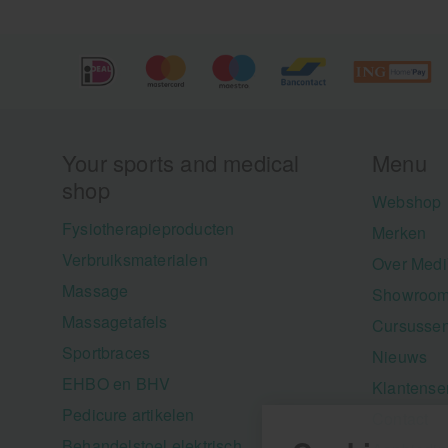
Your sports and medical
Menu
shop
Webshop
Fysiotherapieproducten
Merken
Verbruiksmaterialen
Over Medi
Massage
Showroom
Massagetafels
Cursusse
Sportbraces
Nieuws
EHBO en BHV
Klantense
Pedicure artikelen
Contact
Behandelstoel elektrisch