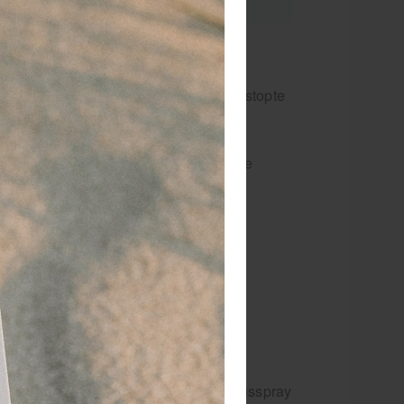
or 15.00 besteld
dezelfde werkdag
rzonden!
cks Sinex neusspray 15ml. bij een verstopte
us.
 makkelijke spray van Vicks kan je
bruiken bij een verstopte neus, bijholte
tsteking en middenoorontsteking.
es voor gebruik de bijsluiter.
ichting bij het ademhalen. Vicks neusspray