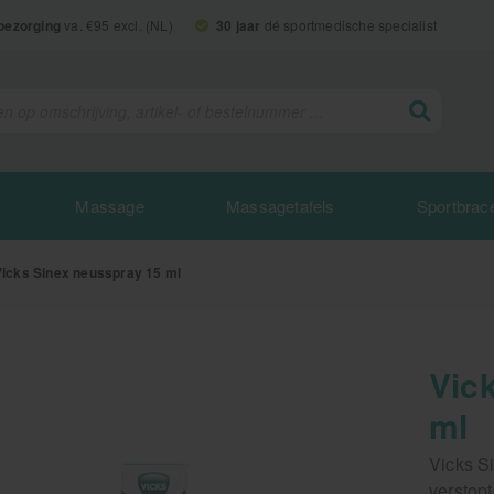
 bezorging
va. €95 excl. (NL)
30 jaar
dé sportmedische specialist
Massage
Massagetafels
Sportbrac
Vicks Sinex neusspray 15 ml
Vic
ml
Vicks Si
verstop