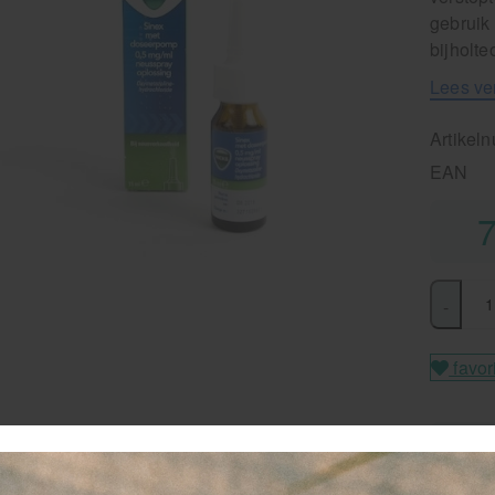
gebruik
bijholte
Lees ve
Artikel
EAN
7
-
favor
Staff
Vanaf