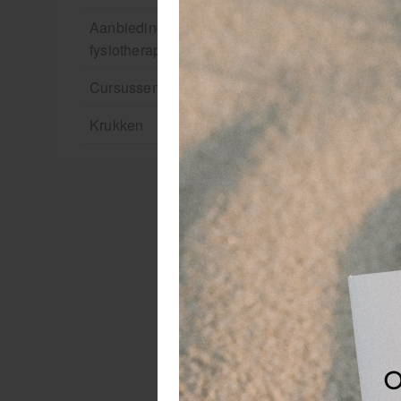
Aanbiedingen groothandel
fysiotherapie en massage
Cursussen
Krukken
V
Ve