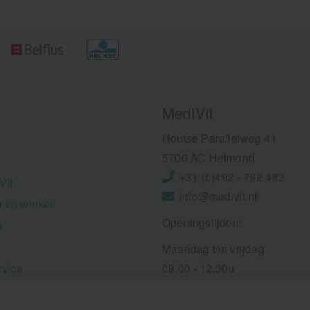
MediVit
Houtse Parallelweg 41
5706 AC Helmond
+31 (0)492 - 792 482
Vit
info@medivit.nl
 en winkel
Openingstijden:
n
Maandag t/m vrijdag
rvice
08.00 - 12.30u
13.00 - 16.00u