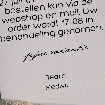
 een welbekend middel in de herfst en winter voor het verlich
rays in ieder neusgat wordt ademhalen weer wat makkelijker.
 werkzame stof in Vicks Sinex neusspray is oxymetazoline.
ymetazoline is een middel dat het neusslijmvlies doet slinken
usslijmvlies.
es voor gebruik altijd eerst de bijsluiter in de verpakking.
ellicht ook interessant