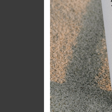
is
sp
De
Ox
ne
Le
W