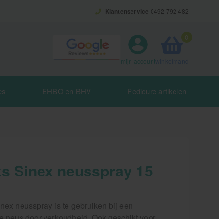
Klantenservice
0492 792 482
0
winkelmand
mijn account
es
EHBO en BHV
Pedicure artikelen
ks Sinex neusspray 15
nex neusspray is te gebruiken bij een
te neus door verkoudheid. Ook geschikt voor