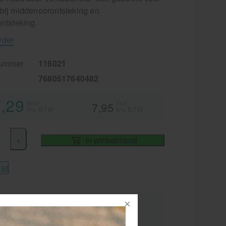
 bij middenoorontsteking en
ontsteking.
rder
nummer
116021
7680517640482
,29
excl.
incl.
7,95
9% BTW
9% BTW
+
In winkelmand
iet
elkorting
 2 stuks
6,56 (-10 %)