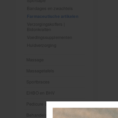
Sporttape
Bandages en zwachtels
Farmaceutische artikelen
Verzorgingskoffers |
Bidonkratten
Voedingssupplementen
Huidverzorging
Massage
Massagetafels
Sportbraces
EHBO en BHV
Pedicure artikelen
Behandelstoel elektrisch